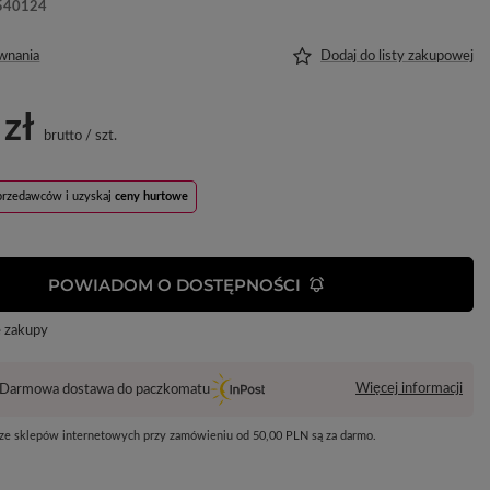
540124
wnania
Dodaj do listy zakupowej
 zł
brutto
/
szt.
sprzedawców i uzyskaj
ceny hurtowe
POWIADOM O DOSTĘPNOŚCI
e zakupy
Więcej informacji
Darmowa dostawa do paczkomatu
 ze sklepów internetowych przy zamówieniu od
50,00 PLN
są za darmo.