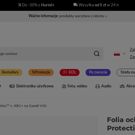
Do -30% z
Hurtel+
Wysyłka
od 0 zł
w 24 h
Ważne informacje
: produkty wycofane z obrotu »
Zal
Zar
Bestsellery
Promocje
EOL
Po zwrocie
Strefa m
D
Elektronika użytkowa
Foto, wideo
Audio
Akce
tion™ v. ARC+ na Garett V10
Folia o
Protect