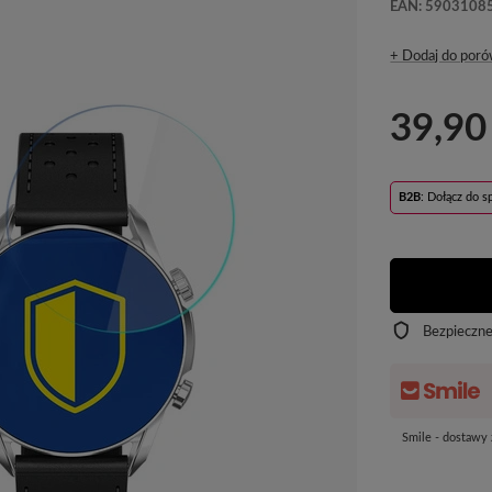
EAN: 5903108
+ Dodaj do poró
39,90
B2B
: Dołącz do 
Bezpieczn
Smile - dostawy