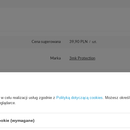
Cena sugerowana
39,90 PLN
/
szt.
Marka
3mk Protection
dzialny za ten produkt na terenie UE
3mk Protection sp. z o.o.
Więcej
Seria
3mk Watch Protection™ v. ARC+
 w celu realizacji usług zgodnie z
Polityką dotyczącą cookies
. Możesz określ
eglądarce.
Gwarancja
Akcesoria GSM
cookie (wymagane)
Wysokość opakowania towaru w cm
15,5