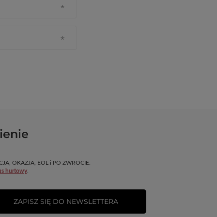
ienie
OMOCJA, OKAZJA, EOL i PO ZWROCIE.
us hurtowy
.
ZAPISZ SIĘ DO NEWSLETTERA