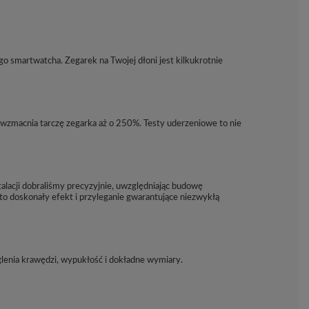
go smartwatcha. Zegarek na Twojej dłoni jest kilkukrotnie
wzmacnia tarczę zegarka aż o 250%. Testy uderzeniowe to nie
lacji dobraliśmy precyzyjnie, uwzględniając budowę
 to doskonały efekt i przyleganie gwarantujące niezwykłą
glenia krawędzi, wypukłość i dokładne wymiary.