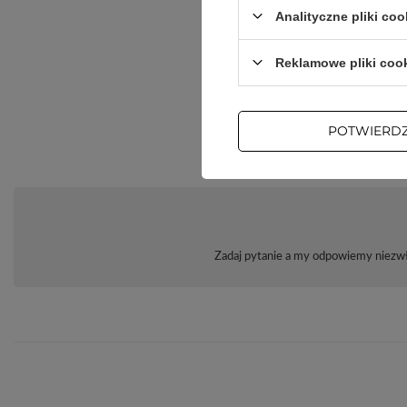
Analityczne pliki coo
Reklamowe pliki coo
POTWIERD
Zadaj pytanie a my odpowiemy niezwło