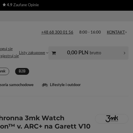
4.9
Zaufane Opinie
+48 68 300 01 56
8:00 - 16:00
KONTAKT
oguj się
0,00 PLN
brutto
Listy zakupowe
ejestruj się
arek
B2B
soria samochodowe
Lifestyle i outdoor
chronna 3mk Watch
ion™ v. ARC+ na Garett V10