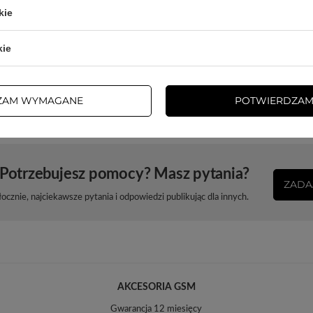
kie
Głębokość opakowania towaru w cm
3
Więcej
kie
Szerokość opakowania towaru w cm
9
Więcej
ZAM WYMAGANE
POTWIERDZAM
Potrzebujesz pomocy? Masz pytania?
ZADA
cznie, najciekawsze pytania i odpowiedzi publikując dla innych.
AKCESORIA GSM
Gwarancja 12 miesięcy