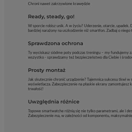
Chroni nawet zakrzywione krawędzie
Ready, steady, go!
W sporcie robisz unik. A w życiu? Uderzenie, otarcie, upadek.
bardziej narażony na uszkodzenie niż smartfon. Zadbaj o niego ta
Sprawdzona ochrona
Ty wyciskasz siódme poty podczas treningu – my fundujemy z
wszystko - sprawdzamy też bezpieczeństwo dla Ciebie i środow
Prosty montaż
Jak skutecznie chronić urządzenie? Tajemnica sukcesu tkwi w
wyświetlacza. Zabezpieczenie na płaskie ekrany zamontujesz kl
trwałość!
Uwzględnia różnice
Topowe smartwatche różnią się nie tylko parametrami, ale i d
Zabezpieczenie ma, w zależności od komponentu, maksymalnie 