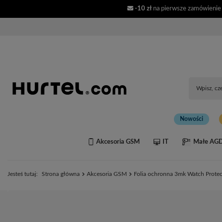
-10 zł
na pierwsze zamówienie
Nowości
Akcesoria GSM
IT
Małe AG
Jesteś tutaj:
Strona główna
Akcesoria GSM
Folia ochronna 3mk Watch Protec