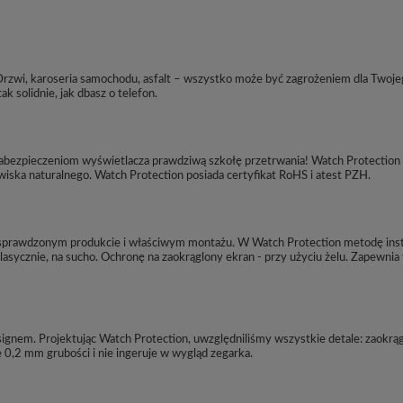
 Drzwi, karoseria samochodu, asfalt – wszystko może być zagrożeniem dla Twoje
k solidnie, jak dbasz o telefon.
abezpieczeniom wyświetlacza prawdziwą szkołę przetrwania! Watch Protection 
iska naturalnego. Watch Protection posiada certyfikat RoHS i atest PZH.
 sprawdzonym produkcie i właściwym montażu. W Watch Protection metodę insta
asycznie, na sucho. Ochronę na zaokrąglony ekran - przy użyciu żelu. Zapewnia
esignem. Projektując Watch Protection, uwzględniliśmy wszystkie detale: zaokrą
0,2 mm grubości i nie ingeruje w wygląd zegarka.