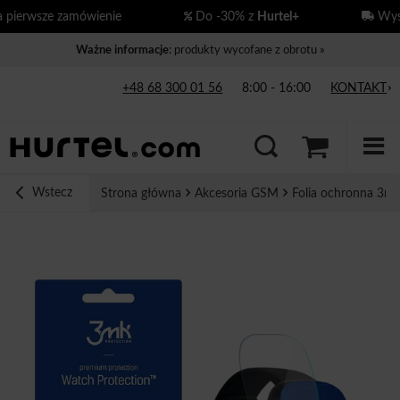
ierwsze zamówienie
Do -30% z
Hurtel+
Wysył
Ważne informacje
: produkty wycofane z obrotu »
+48 68 300 01 56
8:00 - 16:00
KONTAKT
Wstecz
Strona główna
Akcesoria GSM
Folia ochronna 3mk