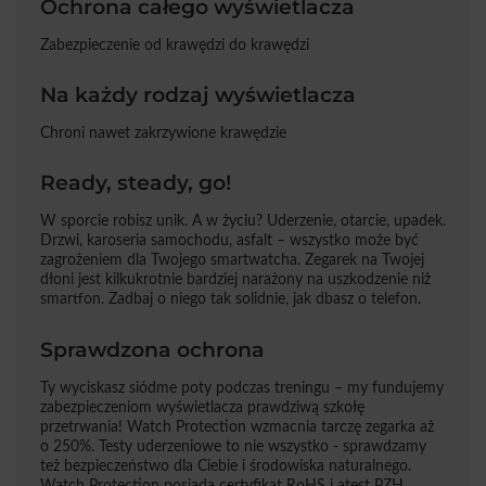
Ochrona całego wyświetlacza
Zabezpieczenie od krawędzi do krawędzi
Na każdy rodzaj wyświetlacza
Chroni nawet zakrzywione krawędzie
Ready, steady, go!
W sporcie robisz unik. A w życiu? Uderzenie, otarcie, upadek.
Drzwi, karoseria samochodu, asfalt – wszystko może być
zagrożeniem dla Twojego smartwatcha. Zegarek na Twojej
dłoni jest kilkukrotnie bardziej narażony na uszkodzenie niż
smartfon. Zadbaj o niego tak solidnie, jak dbasz o telefon.
Sprawdzona ochrona
Ty wyciskasz siódme poty podczas treningu – my fundujemy
zabezpieczeniom wyświetlacza prawdziwą szkołę
przetrwania! Watch Protection wzmacnia tarczę zegarka aż
o 250%. Testy uderzeniowe to nie wszystko - sprawdzamy
też bezpieczeństwo dla Ciebie i środowiska naturalnego.
Watch Protection posiada certyfikat RoHS i atest PZH.