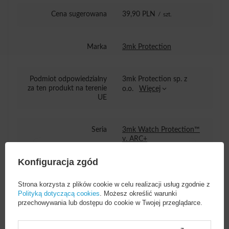
Cena sugerowana
39,90 PLN
/
szt.
Marka
3mk Protection
Podmiot odpowiedzialny
3mk Protection sp. z
za ten produkt na terenie
o.o.
Więcej
UE
Seria
3mk Watch Protection™
v. ARC+
Konfiguracja zgód
Gwarancja
Akcesoria GSM
Strona korzysta z plików cookie w celu realizacji usług zgodnie z
Polityką dotyczącą cookies
. Możesz określić warunki
przechowywania lub dostępu do cookie w Twojej przeglądarce.
Wysokość opakowania
15,5
towaru w cm