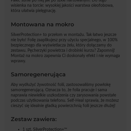
Palec sunie po niej jak po szkle hartowanym! Do tego
wisienka na torcie: wysokiej jakości warstwa oleofobowa,
która ułatwia pielęgnację.
Montowana na mokro
SilverProtection+ to przełom w montażu. Tak łatwo jeszcze
nie było! Folię zaaplikujesz przy użyciu specjalnego, w 100%
bezpiecznego dla wyświetlacza żelu, który dołączamy do
zestawu. Pęcherzyki powietrza i drobinki kurzu? Zapomnij!
Montaż na mokro zapewnia Ci doskonały efekt i nie wymaga
wprawy.
Samoregenerująca
Aby wydłużyć żywotność folii, zastosowaliśmy powłokę
samoregenerującą. Oznacza to, że folia pracuje i sama
naprawia niewielkie uszkodzenia czy zarysowania powstałe
podczas użytkowania telefonu. Self-Heal sprawia, że możesz
cieszyć się idealnie gładką powierzchnią folii jeszcze dłużej!
Zestaw zawiera:
1 szt. SilverProtection+™