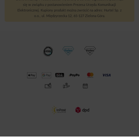
się w związku z postanowieniem Prezesa Urzędu Komunikacji
Elektronicznej. Kupiony produkt można zwrócić na adres: Hurtel Sp. z
o.o., ul. Międzyrzecka 12, 65-127 Zielona Góra.