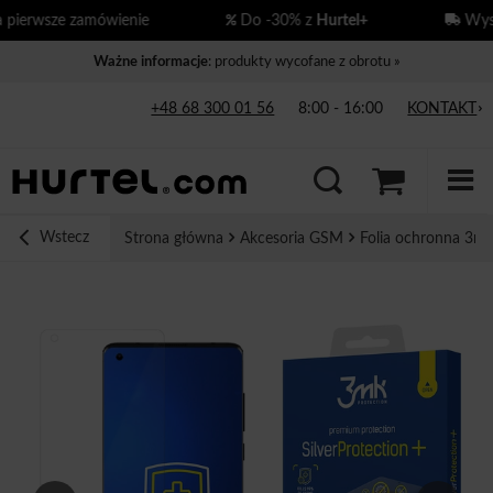
erwsze zamówienie
Do -30% z
Hurtel+
Wysył
Ważne informacje
: produkty wycofane z obrotu »
+48 68 300 01 56
8:00 - 16:00
KONTAKT
Wstecz
Strona główna
Akcesoria GSM
Folia ochronna 3mk