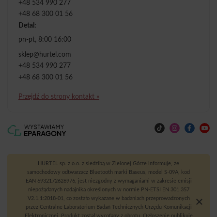
+48 534 990 277
+48 68 300 01 56
Detal:
pn-pt, 8:00 16:00
sklep@hurtel.com
+48 534 990 277
+48 68 300 01 56
Przejdź do strony kontakt »
HURTEL sp. z o.o. z siedzibą w Zielonej Górze informuje, że
samochodowy odtwarzacz Bluetooth marki Baseus, model S-09A, kod
EAN 6932172626976, jest niezgodny z wymaganiami w zakresie emisji
niepożądanych nadajnika określonych w normie PN-ETSI EN 301 357
V2.1.1:2018-01, co zostało wykazane w badaniach przeprowadzonych
przez Centralne Laboratorium Badań Technicznych Urzędu Komunikacji
Elektronicznej. Produkt został wycofany z obrotu. Ogłoszenie publikuje