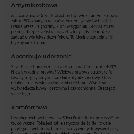
Antymikrobowa
Zastosowana w SilverProtection+ powłoka antymikrobowa
zabija 99% znanych wirusów, bakterii, grzybów i pleśni.
Działa przez 24 godziny, 7 dni w tygodniu. Stoi na straży
pełnego bezpieczeństwa nawet wtedy, gdy nie możesz
zadbać o właściwą dezynfekcję. To idealne uzupełnienie
higieny smartfona.
Absorbuje uderzenia
SilverProtection+ wzmacnia ekran smartfona aż do 400%.
Niewiarygodne, prawda? Wielowarstwową strukturę folii
tworzy między innymi podkład antyuderzeniowy, który
minimalizuje ryzyko uszkodzenia telefonu. Wymiana
wyświetlacza bywa kosztowna i czasochłonna. Oszczędź
sobie tego.
Komfortowa
Bez zbędnych wstępów - w SilverProtection+ połączyliśmy
to, co ważne. Folia jest tak elastyczna, że ściśle i trwale
przylega nawet do najbardziej zakrzywionych wyświetlaczy.