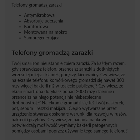
Telefony gromadzą zarazki
Antymikrobowa
Absorbuje uderzenia
Komfortowa
Montowana na mokro
Samoregenerująca
Telefony gromadzą zarazki
Twój smartfon nieustannie zbiera zarazki. Za każdym razem,
gdy sprawdzasz telefon, przenosisz zarazki z dotkniętych
wcześniej miejsc: klamek, poręczy, kierownicy. Czy wiesz, że
na ekranie telefonu komórkowego gromadzi się nawet 300
razy więcej bakterii niż w toalecie publicznej? Czy wiesz, że
ekran smartfona dotykasz ponad 2000 razy dziennie i
przenosisz na niego potencjalnie niebezpieczne
drobnoustroje? Na ekranie gromadzi się też Twój naskórek,
pot, sebum i resztki makijażu. Ciepło wytwarzane przez
urządzenie stwarza doskonałe warunki dla rozwoju wirusów,
bakterii i grzybów. Czy wiesz, że badania naukowe
potwierdzają możliwość wymiany bakterii patogennych
pomiędzy osobami poprzez używanie tego samego telefonu?