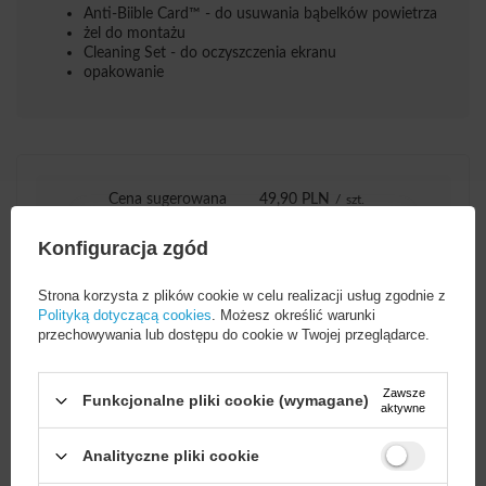
Anti-Biible Card™ - do usuwania bąbelków powietrza
żel do montażu
Cleaning Set - do oczyszczenia ekranu
opakowanie
Cena sugerowana
49,90 PLN
/
szt.
Konfiguracja zgód
Marka
3mk Protection
Strona korzysta z plików cookie w celu realizacji usług zgodnie z
Polityką dotyczącą cookies
. Możesz określić warunki
przechowywania lub dostępu do cookie w Twojej przeglądarce.
Podmiot odpowiedzialny
3mk Protection sp. z
za ten produkt na terenie
o.o.
Więcej
UE
Zawsze
Funkcjonalne pliki cookie (wymagane)
aktywne
Seria
3mk SilverProtection+
Analityczne pliki cookie