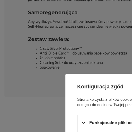
Samoregenerująca
Aby wydłużyć żywotność folii, zastosowaliśmy powłokę samoreg
Self-Heal sprawia, że możesz cieszyć się idealnie gładką powierz
Zestaw zawiera:
1 szt. SilverProtection+™
Anti-Biible Card™ - do usuwania bąbelków powietrza
żel do montażu
Cleaning Set - do oczyszczenia ekranu
opakowanie
Konfiguracja zgód
Strona korzysta z plików cookie
dostępu do cookie w Twojej prz
Funkcjonalne pliki 