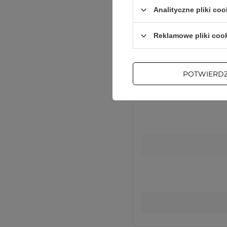
Analityczne pliki coo
Reklamowe pliki coo
Podmiot odpowie
POTWIERD