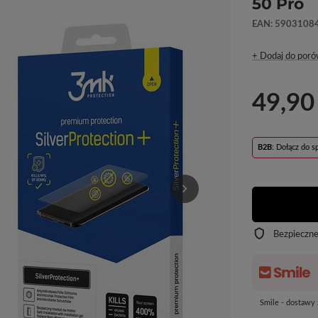
50 Pro
EAN: 5903108
+ Dodaj do poró
49,90
B2B
: Dołącz do 
Bezpieczn
Smile - dostawy