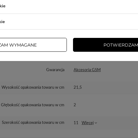
kie
Marka
3mk Protection
kie
dzialny za ten produkt na terenie UE
3mk Protection sp. z o.o.
Więcej
ZAM WYMAGANE
POTWIERDZAM
Seria
3mk SilverProtection+
Gwarancja
Akcesoria GSM
Wysokość opakowania towaru w cm
21,5
Głębokość opakowania towaru w cm
2
Szerokość opakowania towaru w cm
11
Więcej