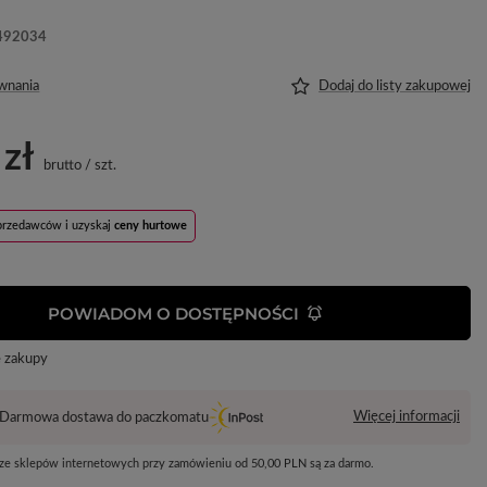
492034
wnania
Dodaj do listy zakupowej
 zł
brutto
/
szt.
sprzedawców i uzyskaj
ceny hurtowe
POWIADOM O DOSTĘPNOŚCI
e zakupy
Więcej informacji
Darmowa dostawa do paczkomatu
 ze sklepów internetowych przy zamówieniu od
50,00 PLN
są za darmo.