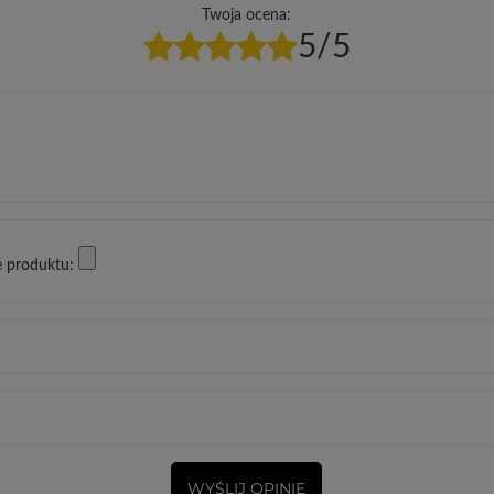
Twoja ocena:
5/5
e produktu:
WYŚLIJ OPINIĘ