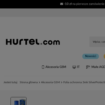
-10 zł
na pierwsze zamówienie
Nowości
Akcesoria GSM
IT
Małe AG
Jesteś tutaj:
Strona główna
Akcesoria GSM
Folia ochronna 3mk SilverProtec