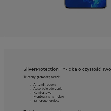
SilverProtection+™- dba o czystość Twoj
Telefony gromadzą zarazki
Antymikrobowa
Absorbuje uderzenia
Komfortowa
Montowana na mokro
Samoregenerująca