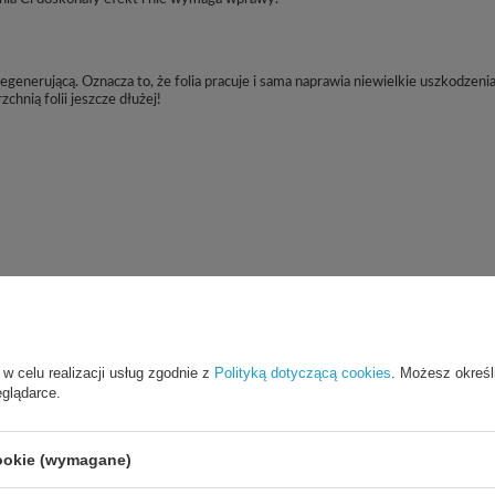
enerującą. Oznacza to, że folia pracuje i sama naprawia niewielkie uszkodzeni
chnią folii jeszcze dłużej!
 w celu realizacji usług zgodnie z
Polityką dotyczącą cookies
. Możesz określ
eglądarce.
cookie (wymagane)
Cena sugerowana
49,90 PLN
/
szt.