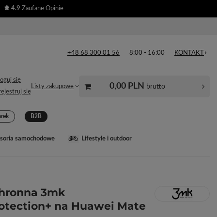
4.9
Zaufane Opinie
+48 68 300 01 56
8:00 - 16:00
KONTAKT
oguj się
0,00 PLN
brutto
Listy zakupowe
ejestruj się
arek
B2B
soria samochodowe
Lifestyle i outdoor
chronna 3mk
rotection+ na Huawei Mate