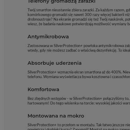
Telefony gromadzą zarazki
Twój smartfon nieustannie zbiera zarazki. Za każdym razem, gd
komórkowego gromadzi się nawet 300 razy więcej bakterii niż w
drobnoustroje? Na ekranie gromadzi się też Twój naskórek, pot
wiesz, że badania naukowe potwierdzają możliwość wymiany b
Antymikrobowa
Zastosowana w SilverProtection+ powłoka antymikrobowa zabija
wtedy, gdy nie możesz zadbać o właściwą dezynfekcję. To idea
Absorbuje uderzenia
SilverProtection+ wzmacnia ekran smartfona aż do 400%. Nie
telefonu. Wymiana wyświetlacza bywa kosztowna i czasochłon
Komfortowa
Bez zbędnych wstępów - w SilverProtection+ połączyliśmy to, co 
hartowanym! Do tego wisienka na torcie: wysokiej jakości wars
Montowana na mokro
SilverProtection+ to przełom w montażu. Tak łatwo jeszcze nie
powietrza i drobinki kurzu? Zapomnij! Montaż na mokro zapew