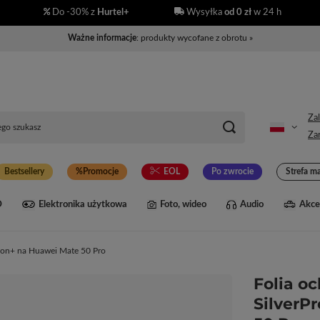
Do -30% z
Hurtel+
Wysyłka
od 0 zł
w 24 h
Ważne informacje
: produkty wycofane z obrotu »
Zal
Zar
Bestsellery
Promocje
EOL
Po zwrocie
Strefa m
D
Elektronika użytkowa
Foto, wideo
Audio
Akce
tion+ na Huawei Mate 50 Pro
Folia o
SilverP