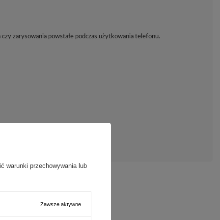
a czy zarysowania powstałe podczas użytkowania telefonu.
ić warunki przechowywania lub
Zawsze aktywne