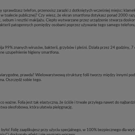
y sprawdzasz telefon, przenosisz zarazki z dotkniętych wcześniej miejsc: klamek
 toalecie publicznej? Czy wiesz, że ekran smartfona dotykasz ponad 2000 razy 
, sebum i resztki makijażu. Ciepło wytwarzane przez urządzenie stwarza doskon
akterii patogennych pomiędzy osobami poprzez używanie tego samego telefon
 99% znanych wirusów, bakterii, grzybów i pleśni. Działa przez 24 godziny, 7 
lne uzupełnienie higieny smartfona.
wiarygodne, prawda? Wielowarstwową strukturę folii tworzy między innymi pod
na. Oszczędź sobie tego.
ważne. Folia jest tak elastyczna, że ściśle i trwale przylega nawet do najbardz
twa oleofobowa, która ułatwia pielęgnację.
 było! Folię zaaplikujesz przy użyciu specjalnego, w 100% bezpiecznego dla wy
nia Ci doskonały efekt i nie wymaga wprawy.