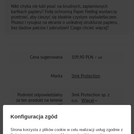
Nikt chyba nie lubi pisać na brudnych, zaplamionych
kartkach papieru? Folię ochronną Paper Feeling wystarczy
przetrzeć, aby cieszyć się idealnie czystym wyświetlaczem.
Piszesz i rysujesz na ekranie o unikalnej strukturze papieru,
bez śladów palców i zabrudzeń! Czego chcieć więcej?
Cena sugerowana
109,90 PLN
/
szt.
Marka
3mk Protection
Podmiot odpowiedzialny
3mk Protection sp. z
za ten produkt na terenie
o.o.
Więcej
UE
Konfiguracja zgód
Seria
3mk Paper Feeling
Strona korzysta z plików cookie w celu realizacji usług zgodnie z