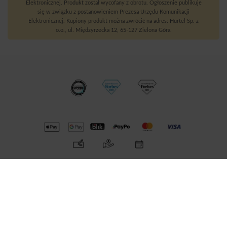
Elektronicznej. Produkt został wycofany z obrotu. Ogłoszenie publikuje
się w związku z postanowieniem Prezesa Urzędu Komunikacji
Elektronicznej. Kupiony produkt można zwrócić na adres: Hurtel Sp. z
o.o., ul. Międzyrzecka 12, 65-127 Zielona Góra.