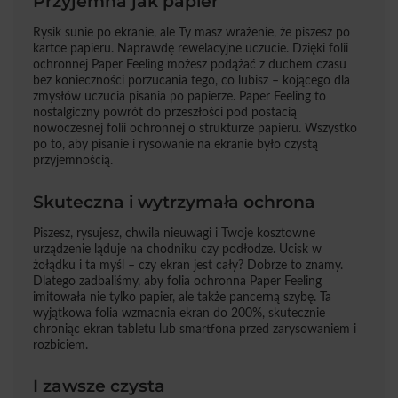
Przyjemna jak papier
Rysik sunie po ekranie, ale Ty masz wrażenie, że piszesz po
kartce papieru. Naprawdę rewelacyjne uczucie. Dzięki folii
ochronnej Paper Feeling możesz podążać z duchem czasu
bez konieczności porzucania tego, co lubisz – kojącego dla
zmysłów uczucia pisania po papierze. Paper Feeling to
nostalgiczny powrót do przeszłości pod postacią
nowoczesnej folii ochronnej o strukturze papieru. Wszystko
po to, aby pisanie i rysowanie na ekranie było czystą
przyjemnością.
Skuteczna i wytrzymała ochrona
Piszesz, rysujesz, chwila nieuwagi i Twoje kosztowne
urządzenie ląduje na chodniku czy podłodze. Ucisk w
żołądku i ta myśl – czy ekran jest cały? Dobrze to znamy.
Dlatego zadbaliśmy, aby folia ochronna Paper Feeling
imitowała nie tylko papier, ale także pancerną szybę. Ta
wyjątkowa folia wzmacnia ekran do 200%, skutecznie
chroniąc ekran tabletu lub smartfona przed zarysowaniem i
rozbiciem.
I zawsze czysta