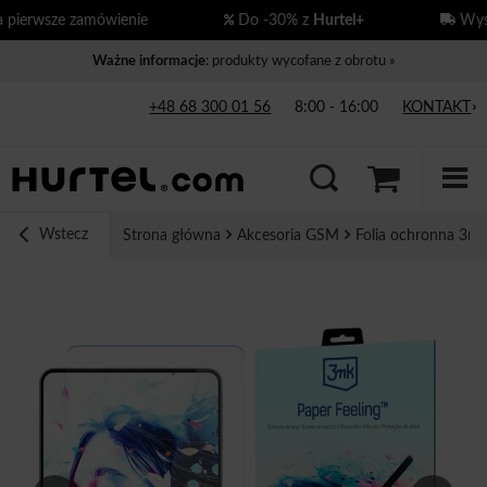
ierwsze zamówienie
Do -30% z
Hurtel+
Wysył
Ważne informacje
: produkty wycofane z obrotu »
+48 68 300 01 56
8:00 - 16:00
KONTAKT
Wstecz
Strona główna
Akcesoria GSM
Folia ochronna 3mk 