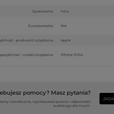
Opakowanie
Folia
Eurozawieszka
Nie
bilność - producent urządzenia
Apple
atybilność - model urządzenia
iPhone 15 Pro
zebujesz pomocy? Masz pytania?
ZADA
iemy niezwłocznie, najciekawsze pytania i odpowiedzi
publikując dla innych.