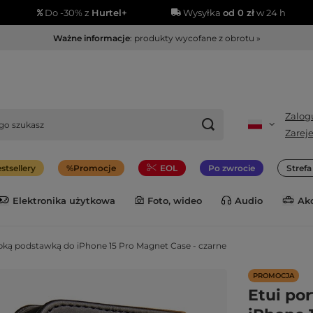
Do -30% z
Hurtel+
Wysyłka
od 0 zł
w 24 h
Ważne informacje
: produkty wycofane z obrotu »
Zalogu
Zareje
stsellery
Promocje
EOL
Po zwrocie
Stref
Elektronika użytkowa
Foto, wideo
Audio
Ak
lapką podstawką do iPhone 15 Pro Magnet Case - czarne
PROMOCJA
Etui po