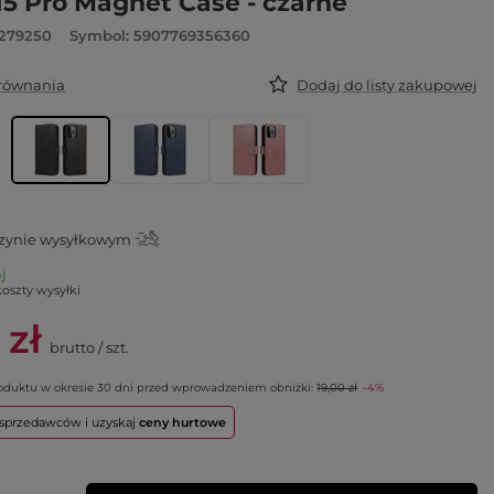
15 Pro Magnet Case - czarne
6279250
Symbol: 5907769356360
orównania
Dodaj do listy zakupowej
ynie wysyłkowym
aj
koszty wysyłki
 zł
brutto
/
szt.
roduktu w okresie 30 dni przed wprowadzeniem obniżki:
19,00 zł
-4%
o sprzedawców i uzyskaj
ceny hurtowe