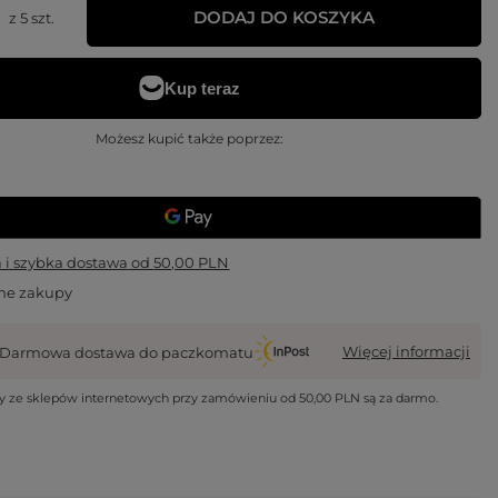
DODAJ DO KOSZYKA
z
5
szt.
Możesz kupić także poprzez:
i szybka dostawa
od
50,00 PLN
ne zakupy
Więcej informacji
Darmowa dostawa do paczkomatu
wy ze sklepów internetowych przy zamówieniu od
50,00 PLN
są za darmo.