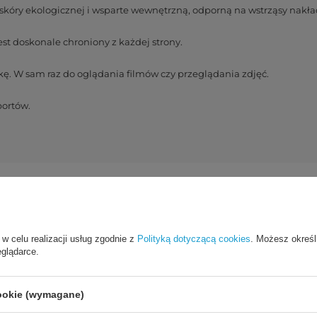
kóry ekologicznej i wsparte wewnętrzną, odporną na wstrząsy nakła
st doskonale chroniony z każdej strony.
ę. W sam raz do oglądania filmów czy przeglądania zdjęć.
portów.
 w celu realizacji usług zgodnie z
Polityką dotyczącą cookies
. Możesz określ
Cena sugerowana
19,00 PLN
/
szt.
eglądarce.
Marka
Hurtel
cookie (wymagane)