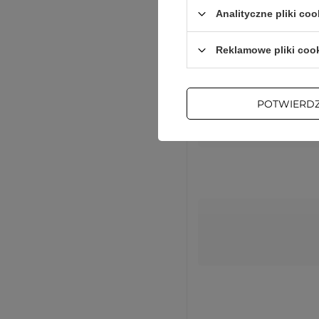
Podmiot odpowiedzialn
Analityczne pliki coo
Reklamowe pliki coo
POTWIERD