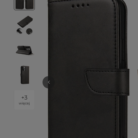
+
3
więcej