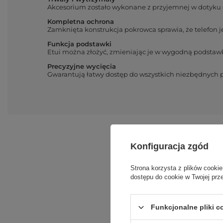
Akcesorium zostało wykonane z przyjemnej w dotyku s
Kompletna ochrona
Zamknięta konstrukcja pokrowca sprawia, że telefon je
Funkcja podstawki
Etui można złożyć, zmieniając je w wygodną podstawk
Precyzyjne wycięcia
Gwarantują łatwy dostęp do wszystkich niezbędnych 
Konfiguracja zgód
Strona korzysta z plików cookie
dostępu do cookie w Twojej prz
Funkcjonalne pliki 