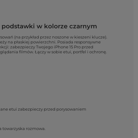
 i podstawki w kolorze czarnym
sowań (na przykład przez noszone w kieszeni klucze).
leży na płaskiej powierzchni. Posiada responsywne
funkcji: zabezpieczy Twojego iPhone 15 Pro przed
ania filmów. Łączy w sobie etui, portfel i ochronę.
rzane etui zabezpieczy przed porysowaniem
kła towarzyska rozmowa.