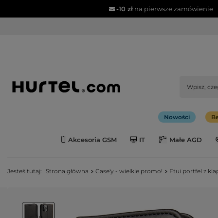
-10 zł
na pierwsze zamówienie
Nowości
Be
Akcesoria GSM
IT
Małe AGD
Jesteś tutaj:
Strona główna
Case'y - wielkie promo!
Etui portfel z k