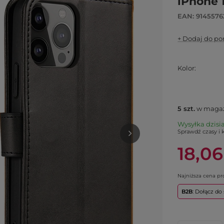
iPhone 
EAN: 914557
+ Dodaj do p
Kolor
5
szt.
w magaz
Wysyłka
dzisi
Sprawdź czasy i 
18,06
Najniższa cena p
B2B
: Dołącz d