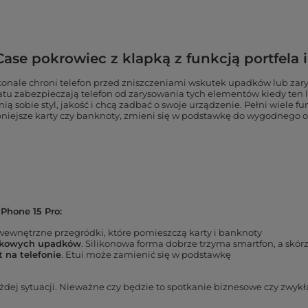
 Case pokrowiec z klapką z funkcją portfela
konale chroni telefon przed zniszczeniami wskutek upadków lub zary
atu zabezpieczają telefon od zarysowania tych elementów kiedy ten 
cenią sobie styl, jakość i chcą zadbać o swoje urządzenie. Pełni wiele 
sze karty czy banknoty, zmieni się w podstawkę do wygodnego ogląd
iPhone 15 Pro:
 wewnętrzne przegródki, które pomieszczą karty i banknoty
adkowych upadków
. Silikonowa forma dobrze trzyma smartfon, a skó
 na telefonie
. Etui może zamienić się w podstawkę
każdej sytuacji. Nieważne czy będzie to spotkanie biznesowe czy zwy