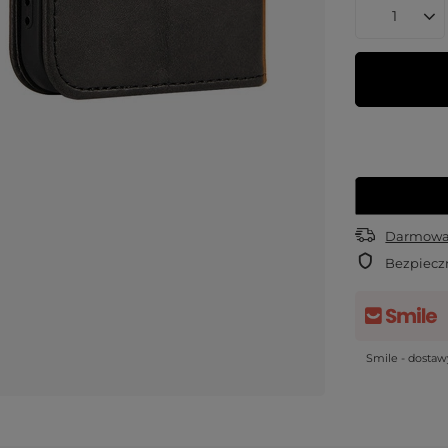
Darmowa 
Bezpiecz
Smile - dosta