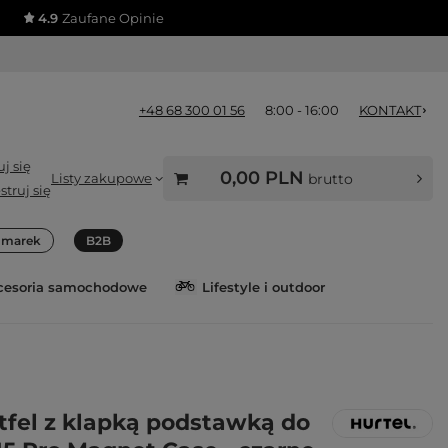
4.9
Zaufane Opinie
+48 68 300 01 56
8:00 - 16:00
KONTAKT
j się
0,00 PLN
Listy zakupowe
brutto
struj się
a marek
B2B
cesoria samochodowe
Lifestyle i outdoor
rtfel z klapką podstawką do