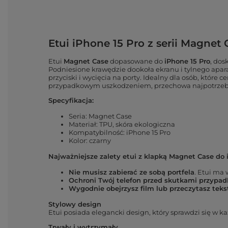
Etui iPhone 15 Pro z serii Magnet
Etui
Magnet Case
dopasowane do
iPhone 15 Pro
, dos
Podniesione krawędzie dookoła ekranu i tylnego apar
przyciski i wycięcia na porty. Idealny dla osób, które 
przypadkowym uszkodzeniem, przechowa najpotrzebniej
Specyfikacja:
Seria: Magnet Case
Materiał: TPU, skóra ekologiczna
Kompatybilność: iPhone 15 Pro
Kolor: czarny
Najważniejsze zalety etui z klapką Magnet Case do 
Nie musisz zabierać ze sobą portfela
. Etui ma
Ochroni Twój telefon przed skutkami przyp
Wygodnie obejrzysz film lub przeczytasz tekst
Stylowy design
Etui posiada elegancki design, który sprawdzi się w 
Trwały i wytrzymały