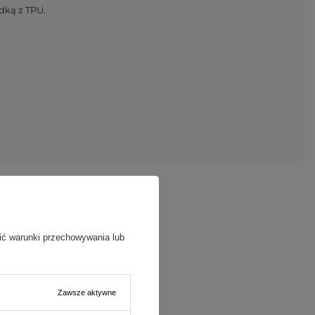
dką z TPU.
ić warunki przechowywania lub
Zawsze aktywne