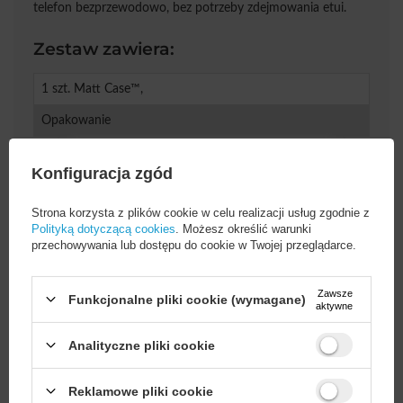
telefon bezprzewodowo, bez potrzeby zdejmowania etui.
Zestaw zawiera:
1 szt. Matt Case™,
Opakowanie
Konfiguracja zgód
Strona korzysta z plików cookie w celu realizacji usług zgodnie z
Cena sugerowana
39,90 PLN
/
szt.
Polityką dotyczącą cookies
. Możesz określić warunki
przechowywania lub dostępu do cookie w Twojej przeglądarce.
Marka
3mk Protection
Zawsze
Funkcjonalne pliki cookie (wymagane)
aktywne
Podmiot odpowiedzialny
3mk Protection sp. z
Analityczne pliki cookie
za ten produkt na terenie
o.o.
Więcej
UE
Wystarczy
założyć konto
i zrobić
Reklamowe pliki cookie