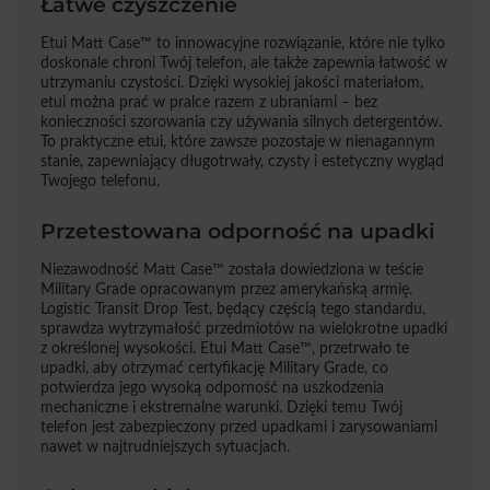
Łatwe czyszczenie
Etui Matt Case™ to innowacyjne rozwiązanie, które nie tylko
doskonale chroni Twój telefon, ale także zapewnia łatwość w
utrzymaniu czystości. Dzięki wysokiej jakości materiałom,
etui można prać w pralce razem z ubraniami – bez
konieczności szorowania czy używania silnych detergentów.
To praktyczne etui, które zawsze pozostaje w nienagannym
stanie, zapewniający długotrwały, czysty i estetyczny wygląd
Twojego telefonu.
Przetestowana odporność na upadki
Niezawodność Matt Case™ została dowiedziona w teście
Military Grade opracowanym przez amerykańską armię.
Logistic Transit Drop Test, będący częścią tego standardu,
sprawdza wytrzymałość przedmiotów na wielokrotne upadki
z określonej wysokości. Etui Matt Case™, przetrwało te
upadki, aby otrzymać certyfikację Military Grade, co
potwierdza jego wysoką odporność na uszkodzenia
mechaniczne i ekstremalne warunki. Dzięki temu Twój
telefon jest zabezpieczony przed upadkami i zarysowaniami
nawet w najtrudniejszych sytuacjach.