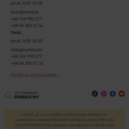
pn-pt, 8:00 16:00
biuro@hurtel.pl
+48 534 990 277
+48 68 300 01 56
Detal:
pn-pt, 8:00 16:00
sklep@hurtel.com
+48 534 990 277
+48 68 300 01 56
Przejdź do strony kontakt »
HURTEL sp. z o.o. z siedzibą w Zielonej Górze informuje, że
samochodowy odtwarzacz Bluetooth marki Baseus, model S-09A, kod
EAN 6932172626976, jest niezgodny z wymaganiami w zakresie emisji