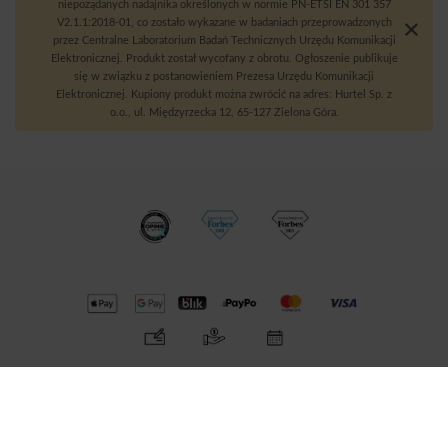
niepożądanych nadajnika określonych w normie PN-ETSI EN 301 357
V2.1.1:2018-01, co zostało wykazane w badaniach przeprowadzonych
przez Centralne Laboratorium Badań Technicznych Urzędu Komunikacji
Elektronicznej. Produkt został wycofany z obrotu. Ogłoszenie publikuje
się w związku z postanowieniem Prezesa Urzędu Komunikacji
Elektronicznej. Kupiony produkt można zwrócić na adres: Hurtel Sp. z
o.o., ul. Międzyrzecka 12, 65-127 Zielona Góra.