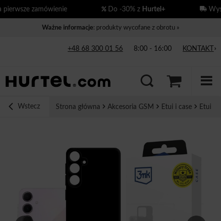
ierwsze zamówienie
Do -30% z
Hurtel+
Wysył
Ważne informacje
: produkty wycofane z obrotu »
+48 68 300 01 56
8:00 - 16:00
KONTAKT
Wstecz
Strona główna
Akcesoria GSM
Etui i case
Etui 3