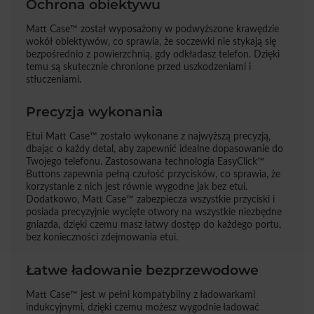
Ochrona obiektywu
Matt Case™ został wyposażony w podwyższone krawędzie
wokół obiektywów, co sprawia, że soczewki nie stykają się
bezpośrednio z powierzchnią, gdy odkładasz telefon. Dzięki
temu są skutecznie chronione przed uszkodzeniami i
stłuczeniami.
Precyzja wykonania
Etui Matt Case™ zostało wykonane z najwyższą precyzją,
dbając o każdy detal, aby zapewnić idealne dopasowanie do
Twojego telefonu. Zastosowana technologia EasyClick™
Buttons zapewnia pełną czułość przycisków, co sprawia, że
korzystanie z nich jest równie wygodne jak bez etui.
Dodatkowo, Matt Case™ zabezpiecza wszystkie przyciski i
posiada precyzyjnie wycięte otwory na wszystkie niezbędne
gniazda, dzięki czemu masz łatwy dostęp do każdego portu,
bez konieczności zdejmowania etui.
Łatwe ładowanie bezprzewodowe
Matt Case™ jest w pełni kompatybilny z ładowarkami
indukcyjnymi, dzięki czemu możesz wygodnie ładować