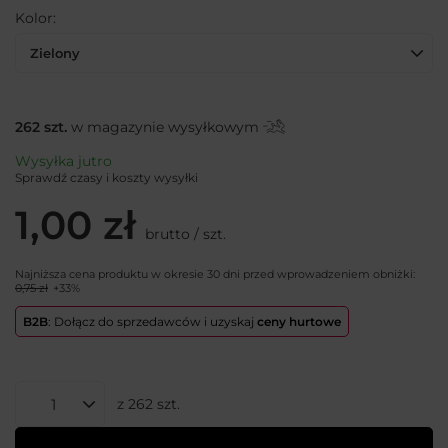
Kolor
Zielony
262
szt.
w magazynie wysyłkowym
Wysyłka
jutro
Sprawdź czasy i koszty wysyłki
1,00 zł
brutto
/
szt.
Najniższa cena produktu w okresie 30 dni przed wprowadzeniem obniżki:
0,75 zł
+33%
B2B
: Dołącz do sprzedawców i uzyskaj
ceny hurtowe
z
262
szt.