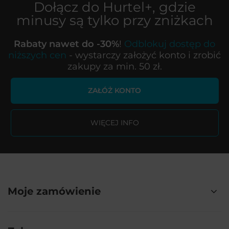
Dołącz do
Hurtel+
, gdzie
minusy są tylko przy zniżkach
Rabaty nawet do -30%
!
Odblokuj dostęp do
niższych cen
- wystarczy założyć konto i zrobić
zakupy za min. 50 zł.
ZAŁÓŻ KONTO
WIĘCEJ INFO
Moje zamówienie