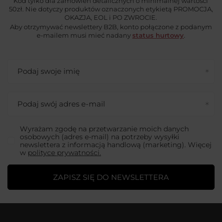
Kod tylko dla zamówień detalicznych o minimalnej wartości
50zł. Nie dotyczy produktów oznaczonych etykietą PROMOCJA,
OKAZJA, EOL i PO ZWROCIE.
Aby otrzymywać newslettery B2B, konto połączone z podanym
e-mailem musi mieć nadany
status hurtowy
.
Podaj swoje imię
Podaj swój adres e-mail
Wyrażam zgodę na przetwarzanie moich danych
osobowych (adres e-mail) na potrzeby wysyłki
newslettera z informacją handlową (marketing). Więcej
w
polityce prywatności.
ZAPISZ SIĘ DO NEWSLETTERA