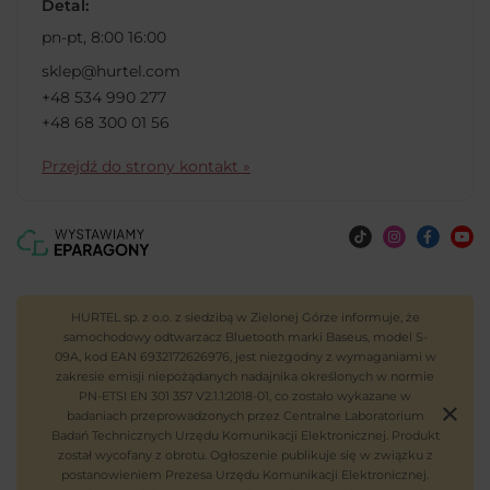
Detal:
pn-pt, 8:00 16:00
sklep@hurtel.com
+48 534 990 277
+48 68 300 01 56
Przejdź do strony kontakt »
HURTEL sp. z o.o. z siedzibą w Zielonej Górze informuje, że
samochodowy odtwarzacz Bluetooth marki Baseus, model S-
09A, kod EAN 6932172626976, jest niezgodny z wymaganiami w
zakresie emisji niepożądanych nadajnika określonych w normie
PN-ETSI EN 301 357 V2.1.1:2018-01, co zostało wykazane w
badaniach przeprowadzonych przez Centralne Laboratorium
Badań Technicznych Urzędu Komunikacji Elektronicznej. Produkt
został wycofany z obrotu. Ogłoszenie publikuje się w związku z
postanowieniem Prezesa Urzędu Komunikacji Elektronicznej.