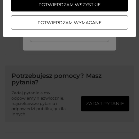
POTWIERDZAM WSZYSTKIE
ZAŁÓŻ KONTO
Kolor
Zielony
POTWIERDZAM WYMAGANE
WIĘCEJ INFO
RDY
corrector
Potrzebujesz pomocy? Masz
pytania?
Zadaj pytanie a my
odpowiemy niezwłocznie,
ZADAJ PYTANIE
najciekawsze pytania i
odpowiedzi publikując dla
innych.