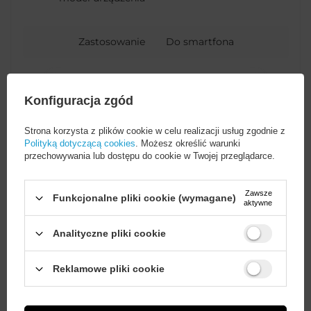
Zastosowanie
Do smartfona
Opakowanie
Pudełko
Konfiguracja zgód
Kompatybilność -
Samsung
Strona korzysta z plików cookie w celu realizacji usług zgodnie z
producent urządzenia
Polityką dotyczącą cookies
. Możesz określić warunki
przechowywania lub dostępu do cookie w Twojej przeglądarce.
Głębokość opakowania
1
Zawsze
towaru w cm
Funkcjonalne pliki cookie (wymagane)
aktywne
Analityczne pliki cookie
Wysokość opakowania
18
towaru w cm
Wystarczy
założyć konto
i zrobić
Reklamowe pliki cookie
zakupy za
min. 50 zł
, aby
odblokować zniżki na kolejne
Szerokość opakowania
10
Więcej
zamówienia
towaru w cm