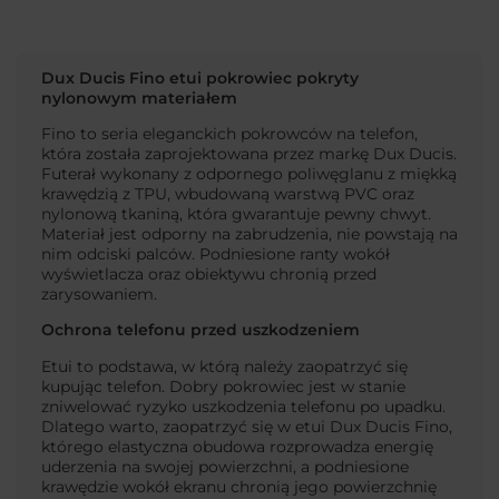
Dux Ducis Fino etui pokrowiec pokryty
nylonowym materiałem
Fino to seria eleganckich pokrowców na telefon,
która została zaprojektowana przez markę Dux Ducis.
Futerał wykonany z odpornego poliwęglanu z miękką
krawędzią z TPU, wbudowaną warstwą PVC oraz
nylonową tkaniną, która gwarantuje pewny chwyt.
Materiał jest odporny na zabrudzenia, nie powstają na
nim odciski palców. Podniesione ranty wokół
wyświetlacza oraz obiektywu chronią przed
zarysowaniem.
Ochrona telefonu przed uszkodzeniem
Etui to podstawa, w którą należy zaopatrzyć się
kupując telefon. Dobry pokrowiec jest w stanie
zniwelować ryzyko uszkodzenia telefonu po upadku.
Dlatego warto, zaopatrzyć się w etui Dux Ducis Fino,
którego elastyczna obudowa rozprowadza energię
uderzenia na swojej powierzchni, a podniesione
krawędzie wokół ekranu chronią jego powierzchnię