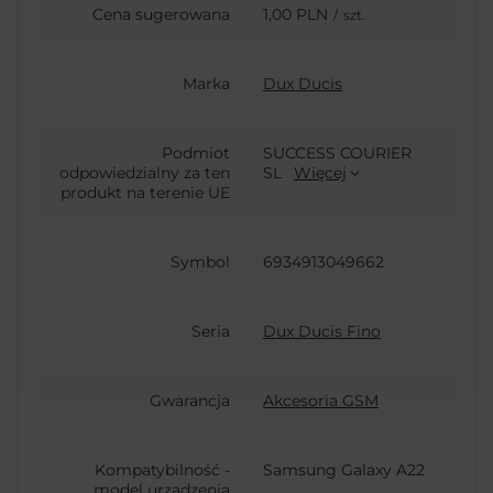
Cena sugerowana
1,00 PLN
/
szt.
Marka
Dux Ducis
Podmiot
SUCCESS COURIER
odpowiedzialny za ten
SL
Więcej
produkt na terenie UE
Symbol
6934913049662
Seria
Dux Ducis Fino
Gwarancja
Akcesoria GSM
Kompatybilność -
Samsung Galaxy A22
model urządzenia