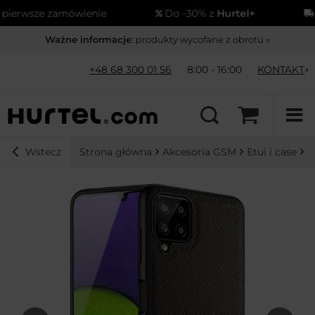
erwsze zamówienie
Do -30% z
Hurtel+
Wy
Ważne informacje
: produkty wycofane z obrotu »
+48 68 300 01 56
8:00 - 16:00
KONTAKT
Strona główna
Akcesoria GSM
Etui i case
D
Wstecz