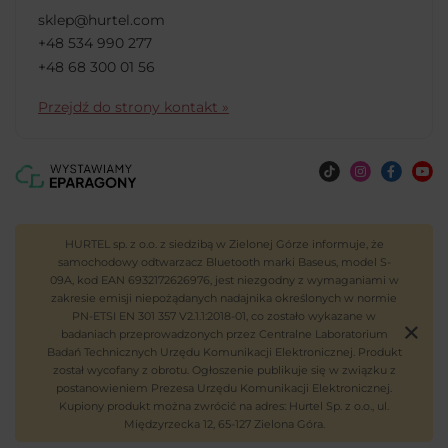
sklep@hurtel.com
+48 534 990 277
+48 68 300 01 56
Przejdź do strony kontakt »
HURTEL sp. z o.o. z siedzibą w Zielonej Górze informuje, że
samochodowy odtwarzacz Bluetooth marki Baseus, model S-
09A, kod EAN 6932172626976, jest niezgodny z wymaganiami w
zakresie emisji niepożądanych nadajnika określonych w normie
PN-ETSI EN 301 357 V2.1.1:2018-01, co zostało wykazane w
badaniach przeprowadzonych przez Centralne Laboratorium
Badań Technicznych Urzędu Komunikacji Elektronicznej. Produkt
został wycofany z obrotu. Ogłoszenie publikuje się w związku z
postanowieniem Prezesa Urzędu Komunikacji Elektronicznej.
Kupiony produkt można zwrócić na adres: Hurtel Sp. z o.o., ul.
Międzyrzecka 12, 65-127 Zielona Góra.