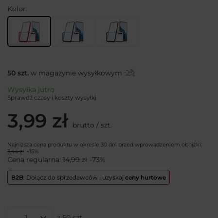
Kolor
50
szt.
w magazynie wysyłkowym
Wysyłka
jutro
Sprawdź czasy i koszty wysyłki
3,99 zł
brutto
/
szt.
Najniższa cena produktu w okresie 30 dni przed wprowadzeniem obniżki:
3,44 zł
+15%
Cena regularna:
14,99 zł
-73%
B2B
: Dołącz do sprzedawców i uzyskaj
ceny hurtowe
z
50
szt.