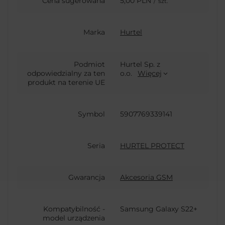
Cena sugerowana
5,00 PLN
/
szt.
Marka
Hurtel
Podmiot
Hurtel Sp. z
odpowiedzialny za ten
o.o.
Więcej
produkt na terenie UE
Symbol
5907769339141
Seria
HURTEL PROTECT
Gwarancja
Akcesoria GSM
Kompatybilność -
Samsung Galaxy S22+
model urządzenia