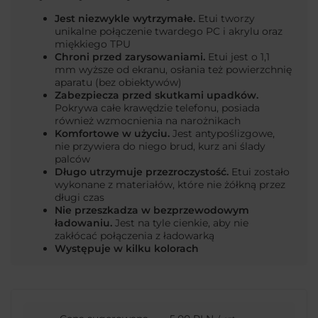
Jest niezwykle wytrzymałe.
Etui tworzy
unikalne połączenie twardego PC i akrylu oraz
miękkiego TPU
Chroni przed zarysowaniami.
Etui jest o 1,1
mm wyższe od ekranu, osłania też powierzchnię
aparatu (bez obiektywów)
Zabezpiecza przed skutkami upadków.
Pokrywa całe krawędzie telefonu, posiada
również wzmocnienia na narożnikach
Komfortowe w użyciu.
Jest antypoślizgowe,
nie przywiera do niego brud, kurz ani ślady
palców
Długo utrzymuje przezroczystość.
Etui zostało
wykonane z materiałów, które nie żółkną przez
długi czas
Nie przeszkadza w bezprzewodowym
ładowaniu.
Jest na tyle cienkie, aby nie
zakłócać połączenia z ładowarką
Występuje w kilku kolorach