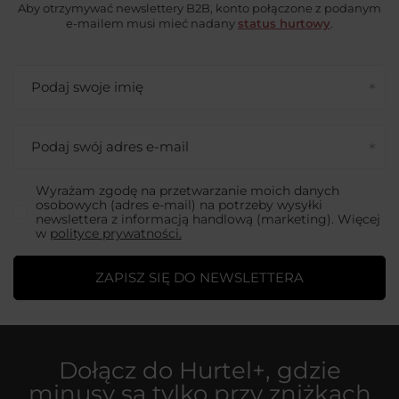
Aby otrzymywać newslettery B2B, konto połączone z podanym
e-mailem musi mieć nadany
status hurtowy
.
Podaj swoje imię
Podaj swój adres e-mail
Wyrażam zgodę na przetwarzanie moich danych
osobowych (adres e-mail) na potrzeby wysyłki
newslettera z informacją handlową (marketing). Więcej
w
polityce prywatności.
ZAPISZ SIĘ DO NEWSLETTERA
Dołącz do
Hurtel+
, gdzie
minusy są tylko przy zniżkach