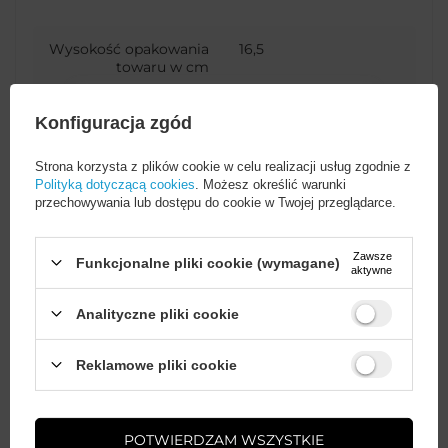
Wysokość opakowania
16,5
towaru w cm
Konfiguracja zgód
Szerokość opakowania
8
Więcej
towaru w cm
Strona korzysta z plików cookie w celu realizacji usług zgodnie z
Polityką dotyczącą cookies
. Możesz określić warunki
przechowywania lub dostępu do cookie w Twojej przeglądarce.
Głębokość opakowania
1,5
towaru w cm
Zawsze
Funkcjonalne pliki cookie (wymagane)
aktywne
Opakowanie
Folia
Analityczne pliki cookie
Zastosowanie
Do smartfona
Wystarczy
założyć konto
i zrobić
Reklamowe pliki cookie
zakupy za
min. 50 zł
, aby
odblokować zniżki na kolejne
zamówienia
Kompatybilność -
Samsung
producent urządzenia
POTWIERDZAM WSZYSTKIE