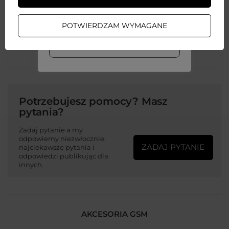
ZAŁÓŻ KONTO
POTWIERDZAM WYMAGANE
Kolor
Przezroczysty
Czerwony
WIĘCEJ INFO
Potrzebujesz pomocy? Masz
pytania?
Zadaj pytanie a my
odpowiemy niezwłocznie,
ZADAJ PYTANIE
najciekawsze pytania i
odpowiedzi publikując dla
innych.
AKCESORIA GSM