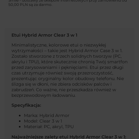
Smile - dostawy ze sklepów internetowych przy zamówieniu od
50,00 PLN
są za darmo.
Etui Hybrid Armor Clear 3 w 1
Minimalistyczne, kolorowe etui o niezwykłej
wytrzymałości – takie jest Hybrid Armor Case 3 w 1.
Zostało stworzone z trzech solidnych tworzyw (PC,
akrylu i TPU), które skutecznie chronią Twój smartfon
przed zarysowaniami i pęknięciami. Etui przez długi
czas utrzymuje również swoją przezroczystość,
prezentując oryginalny kolor obudowy telefonu. Nie
ślizga się w dłoni, nie zbiera odcisków palców i
zabrudzeń. Co ważne, nie przeszkadza również w
bezprzewodowym ładowaniu.
Specyfikacja:
Marka: Hybrid Armor
Model: Clear 3 w 1
Materiał: PC, akryl, TPU
Najważniejsze zalety etui Hybrid Armor Clear 3 w 1: