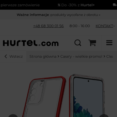
erwsze zamówienie
Do -30% z
Hurtel+
Wy
Ważne informacje
: produkty wycofane z obrotu »
+48 68 300 01 56
8:00 - 16:00
KONTAKT
Strona główna
Case'y - wielkie promo!
Clear
Wstecz