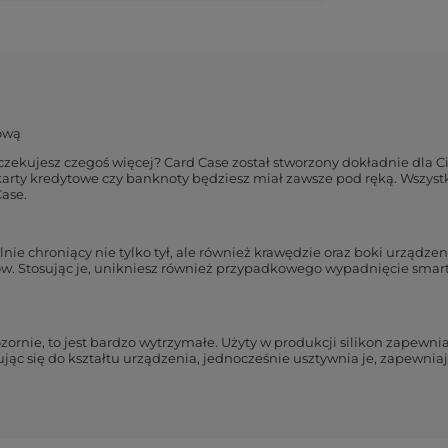
tową
Oczekujesz czegoś więcej? Card Case został stworzony dokładnie dla 
karty kredytowe czy banknoty będziesz miał zawsze pod ręką. Wszyst
Case.
nie chroniący nie tylko tył, ale również krawędzie oraz boki urządze
. Stosując je, unikniesz również przypadkowego wypadnięcie smartf
ornie, to jest bardzo wytrzymałe. Użyty w produkcji silikon zapewni
ując się do kształtu urządzenia, jednocześnie usztywnia je, zapewni