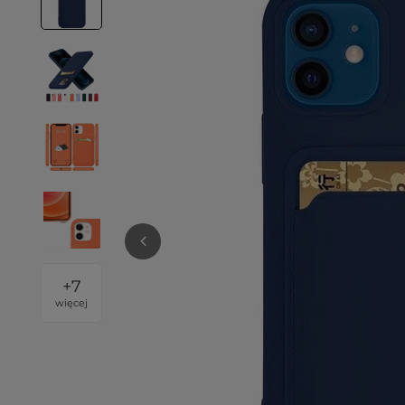
+
7
więcej