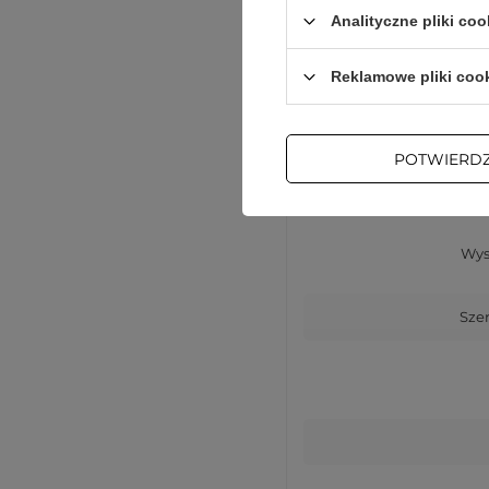
Komp
Analityczne pliki coo
Reklamowe pliki coo
Kompaty
POTWIERD
Głęb
Wys
Sze