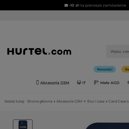
-10 zł
na pierwsze zamówienie
Nowości
Be
Akcesoria GSM
IT
Małe AGD
Jesteś tutaj:
Strona główna
Akcesoria GSM
Etui i case
Card Case s