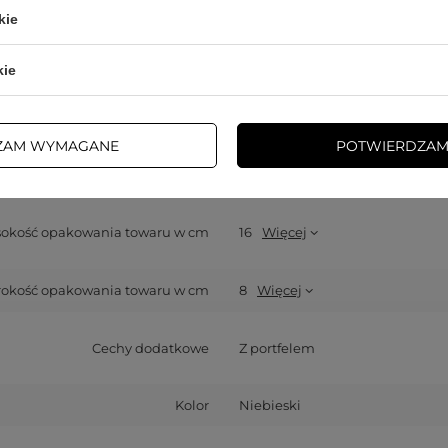
atybilność - model urządzenia
Samsung Galaxy S21+
kie
Opakowanie
Folia
kie
bilność - producent urządzenia
Samsung
ZAM WYMAGANE
POTWIERDZAM
okość opakowania towaru w cm
1
okość opakowania towaru w cm
16
Więcej
rokość opakowania towaru w cm
8
Więcej
Cechy dodatkowe
Z portfelem
Kolor
Niebieski