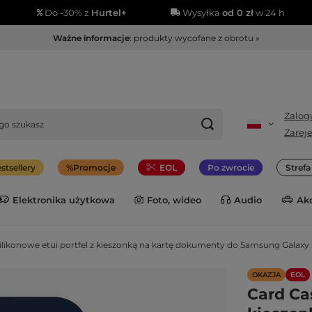
Do -30% z
Hurtel+
Wysyłka
od 0 zł
w 24 h
Ważne informacje
: produkty wycofane z obrotu »
Zalogu
Zareje
stsellery
Promocje
EOL
Po zwrocie
Stref
Elektronika użytkowa
Foto, wideo
Audio
Ak
ilikonowe etui portfel z kieszonką na kartę dokumenty do Samsung Galaxy 
OKAZJA
EOL
Card Cas