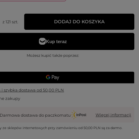
DODAJ DO KOSZYKA
z
121
szt.
Możesz kupić także poprzez:
i szybka dostawa
od
50,00 PLN
ne zakupy
Więcej informacji
Darmowa dostawa do paczkomatu
wy ze sklepów internetowych przy zamówieniu od
50,00 PLN
są za darmo.