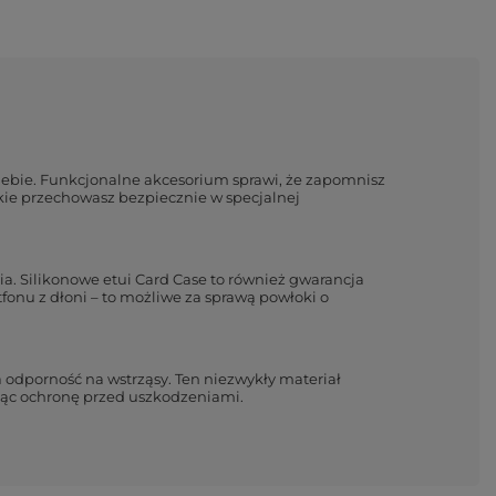
Ciebie. Funkcjonalne akcesorium sprawi, że zapomnisz
kie przechowasz bezpiecznie w specjalnej
nia. Silikonowe etui Card Case to również gwarancja
onu z dłoni – to możliwe za sprawą powłoki o
a odporność na wstrząsy. Ten niezwykły materiał
ając ochronę przed uszkodzeniami.