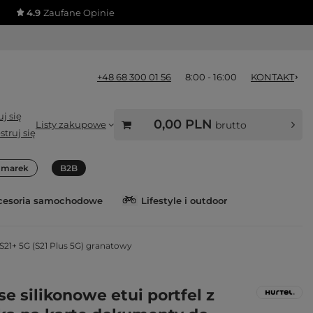
4.9
Zaufane Opinie
+48 68 300 01 56
8:00 - 16:00
KONTAKT
j się
0,00 PLN
Listy zakupowe
brutto
struj się
a marek
B2B
cesoria samochodowe
Lifestyle i outdoor
S21+ 5G (S21 Plus 5G) granatowy
e silikonowe etui portfel z