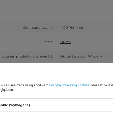
Cena sugerowana
4,00 PLN
/
szt.
Marka
Hurtel
y za ten produkt na terenie UE
Hurtel Sp. z o.o.
Więcej
Symbol
5907769333576
Seria
HURTEL PROTECT
 w celu realizacji usług zgodnie z
Polityką dotyczącą cookies
. Możesz określ
eglądarce.
Gwarancja
Akcesoria GSM
cookie (wymagane)