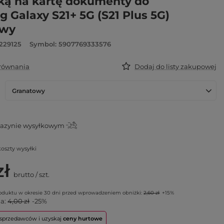
ką na kartę dokumenty do
 Galaxy S21+ 5G (S21 Plus 5G)
owy
229125
Symbol: 5907769333576
orównania
Dodaj do listy zakupowej
Granatowy
azynie wysyłkowym
koszty wysyłki
zł
brutto
/
szt.
roduktu w okresie 30 dni przed wprowadzeniem obniżki:
2,60 zł
+15%
na:
4,00 zł
-25%
o sprzedawców i uzyskaj
ceny hurtowe