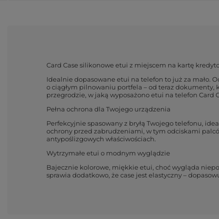
Card Case silikonowe etui z miejscem na kartę kredy
Idealnie dopasowane etui na telefon to już za mało. 
o ciągłym pilnowaniu portfela – od teraz dokumenty, 
przegrodzie, w jaką wyposażono etui na telefon Card 
Pełna ochrona dla Twojego urządzenia
Perfekcyjnie spasowany z bryłą Twojego telefonu, ideal
ochrony przed zabrudzeniami, w tym odciskami palców
antypoślizgowych właściwościach.
Wytrzymałe etui o modnym wyglądzie
Bajecznie kolorowe, miękkie etui, choć wygląda niepoz
sprawia dodatkowo, że case jest elastyczny – dopasow