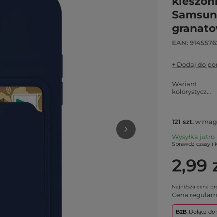
kieszon
Samsung
granat
EAN: 9145576
+ Dodaj do p
Wariant
kolorystyczny
121
szt.
w mag
Wysyłka
jutro
Sprawdź czasy i 
2,99 
Najniższa cena p
Cena regular
B2B
: Dołącz d