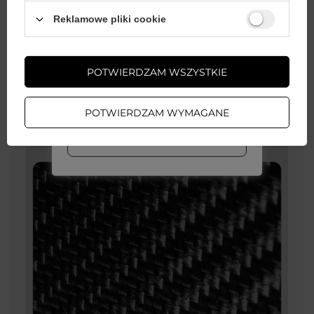
Wystarczy
założyć konto
i zrobić
Reklamowe pliki cookie
zakupy za
min. 50 zł
, aby
odblokować zniżki na kolejne
zamówienia
POTWIERDZAM WSZYSTKIE
ZAŁÓŻ KONTO
POTWIERDZAM WYMAGANE
WIĘCEJ INFO