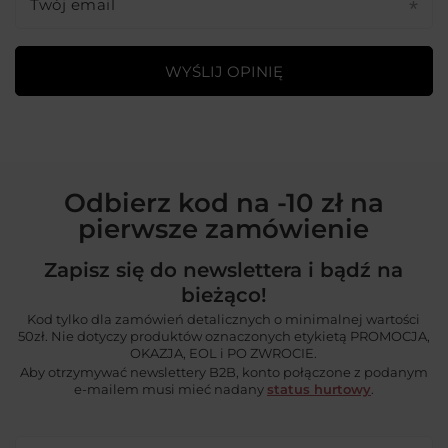
Twój email
WYŚLIJ OPINIĘ
Odbierz kod na -10 zł na
pierwsze zamówienie
Zapisz się do newslettera i bądź na
bieżąco!
Kod tylko dla zamówień detalicznych o minimalnej wartości
50zł. Nie dotyczy produktów oznaczonych etykietą PROMOCJA,
OKAZJA, EOL i PO ZWROCIE.
Aby otrzymywać newslettery B2B, konto połączone z podanym
e-mailem musi mieć nadany
status hurtowy
.