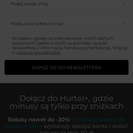
Podaj swoje imię
Podaj swój adres e-mail
Wyrażam zgodę na przetwarzanie moich danych
osobowych (adres e-mail) na potrzeby wysyłki
newslettera z informacją handlową (marketing). Więcej
w
polityce prywatności.
ZAPISZ SIĘ DO NEWSLETTERA
Dołącz do
Hurtel+
, gdzie
minusy są tylko przy zniżkach
Rabaty nawet do -30%
!
Odblokuj dostęp do
niższych cen
- wystarczy założyć konto i zrobić
zakupy za min. 50 zł.