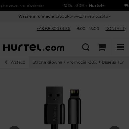
ze zamówienie
Do -30% z
Hurtel+
Wysył
Ważne informacje
: produkty wycofane z obrotu »
+48 68 300 01 56
8:00 - 16:00
KONTAKT
Strona główna
Promocja -20%
Baseus Tungst
Wstecz