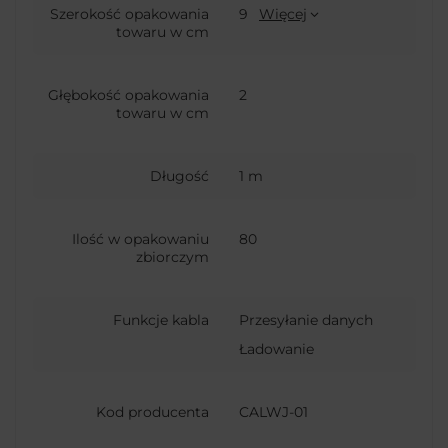
Szerokość opakowania
9
Więcej
towaru w cm
Głębokość opakowania
2
towaru w cm
Długość
1 m
Ilość w opakowaniu
80
zbiorczym
Funkcje kabla
Przesyłanie danych
Ładowanie
Kod producenta
CALWJ-01