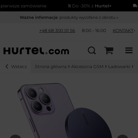
 zamówienie
Do -30% z
Hurtel+
Wysyłka
Ważne informacje
: produkty wycofane z obrotu »
+48 68 300 01 56
8:00 - 16:00
KONTAKT
Strona główna
Akcesoria GSM
Ładowarki
Ł
Wstecz