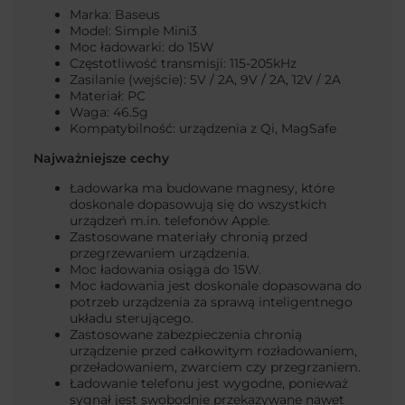
Marka: Baseus
Model: Simple Mini3
Moc ładowarki: do 15W
Częstotliwość transmisji: 115-205kHz
Zasilanie (wejście): 5V / 2A, 9V / 2A, 12V / 2A
Materiał: PC
Waga: 46.5g
Kompatybilność: urządzenia z Qi, MagSafe
Najważniejsze cechy
Ładowarka ma budowane magnesy, które
doskonale dopasowują się do wszystkich
urządzeń m.in. telefonów Apple.
Zastosowane materiały chronią przed
przegrzewaniem urządzenia.
Moc ładowania osiąga do 15W.
Moc ładowania jest doskonale dopasowana do
potrzeb urządzenia za sprawą inteligentnego
układu sterującego.
Zastosowane zabezpieczenia chronią
urządzenie przed całkowitym rozładowaniem,
przeładowaniem, zwarciem czy przegrzaniem.
Ładowanie telefonu jest wygodne, ponieważ
sygnał jest swobodnie przekazywane nawet