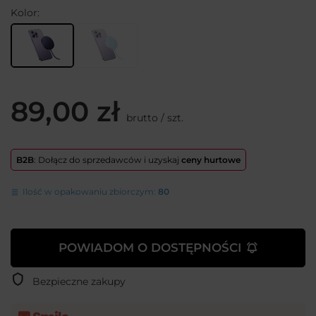
Kolor
89,00 zł
brutto
/
szt.
B2B
: Dołącz do sprzedawców i uzyskaj
ceny hurtowe
Ilość w opakowaniu zbiorczym:
80
POWIADOM O DOSTĘPNOŚCI
Bezpieczne zakupy