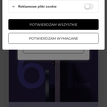
Wystarczy
założyć konto
i zrobić
Reklamowe pliki cookie
zakupy za
min. 50 zł
, aby
odblokować zniżki na kolejne
zamówienia
POTWIERDZAM WSZYSTKIE
ZAŁÓŻ KONTO
POTWIERDZAM WYMAGANE
WIĘCEJ INFO