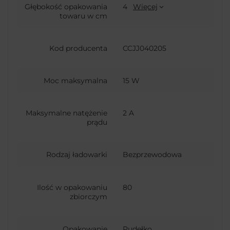
Głębokość opakowania
4
Więcej
towaru w cm
Kod producenta
CCJJ040205
Moc maksymalna
15 W
Maksymalne natężenie
2 A
prądu
Rodzaj ładowarki
Bezprzewodowa
Ilość w opakowaniu
80
zbiorczym
Opakowanie
Pudełko