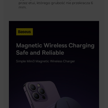
przez etui, którego grubość nie przekracza 6
mm.