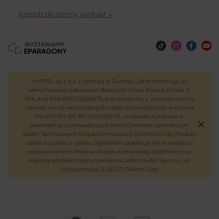
Przejdź do strony kontakt »
HURTEL sp. z o.o. z siedzibą w Zielonej Górze informuje, że
samochodowy odtwarzacz Bluetooth marki Baseus, model S-
09A, kod EAN 6932172626976, jest niezgodny z wymaganiami w
zakresie emisji niepożądanych nadajnika określonych w normie
PN-ETSI EN 301 357 V2.1.1:2018-01, co zostało wykazane w
badaniach przeprowadzonych przez Centralne Laboratorium
Badań Technicznych Urzędu Komunikacji Elektronicznej. Produkt
został wycofany z obrotu. Ogłoszenie publikuje się w związku z
postanowieniem Prezesa Urzędu Komunikacji Elektronicznej.
Kupiony produkt można zwrócić na adres: Hurtel Sp. z o.o., ul.
Międzyrzecka 12, 65-127 Zielona Góra.