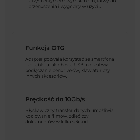
z 12,5-centymetrowym kablem, łatwy do
przenoszenia i wygodny w użyciu.
Funkcja OTG
Adapter pozwala korzystać ze smartfona
lub tabletu jako hosta USB, co ułatwia
podłączanie pendrive’ów, klawiatur czy
innych akcesoriów.
Prędkość do 10Gb/s
Błyskawiczny transfer danych umożliwia
kopiowanie filmów, zdjęć czy
dokumentów w kilka sekund.