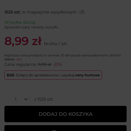
1525
szt.
w magazynie wysyłkowym
Wysyłka
dzisiaj
Sprawdź czasy i koszty wysyłki
8,99 zł
brutto
/
szt.
Najniższa cena produktu w okresie 30 dni przed wprowadzeniem obniżki:
9,59 zł
-6%
Cena regularna:
11,99 zł
-25%
B2B
: Dołącz do sprzedawców i uzyskaj
ceny hurtowe
z
1525
szt.
DODAJ DO KOSZYKA