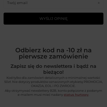
Twój email
WYŚLIJ OPINIĘ
Odbierz kod na -10 zł na
pierwsze zamówienie
Zapisz się do newslettera i bądź na
bieżąco!
Kod tylko dla zamówień detalicznych o minimalnej wartości
50zł. Nie dotyczy produktów oznaczonych etykietą PROMOCJA,
OKAZJA, EOL i PO ZWROCIE.
Aby otrzymywać newslettery B2B, konto połączone z podanym
e-mailem musi mieć nadany
status hurtowy
.