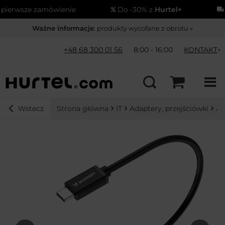
erwsze zamówienie
Do -30% z
Hurtel+
Wy
Ważne informacje
: produkty wycofane z obrotu »
+48 68 300 01 56
8:00 - 16:00
KONTAKT
Strona główna
IT
Adaptery, przejściówki
Ad
Wstecz