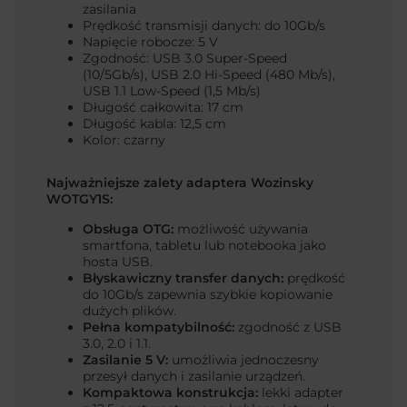
zasilania
Prędkość transmisji danych: do 10Gb/s
Napięcie robocze: 5 V
Zgodność: USB 3.0 Super-Speed
(10/5Gb/s), USB 2.0 Hi-Speed (480 Mb/s),
USB 1.1 Low-Speed (1,5 Mb/s)
Długość całkowita: 17 cm
Długość kabla: 12,5 cm
Kolor: czarny
Najważniejsze zalety adaptera Wozinsky
WOTGY1S:
Obsługa OTG:
możliwość używania
smartfona, tabletu lub notebooka jako
hosta USB.
Błyskawiczny transfer danych:
prędkość
do 10Gb/s zapewnia szybkie kopiowanie
dużych plików.
Pełna kompatybilność:
zgodność z USB
3.0, 2.0 i 1.1.
Zasilanie 5 V:
umożliwia jednoczesny
przesył danych i zasilanie urządzeń.
Kompaktowa konstrukcja:
lekki adapter