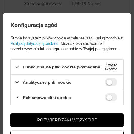
Cena sugerowana
11,99 PLN
/
szt.
Marka
Wozinsky
Konfiguracja zgód
Strona korzysta z plików cookie w celu realizacji usług zgodnie z
Podmiot
Hurtel Sp. z
Polityką dotyczącą cookies
. Możesz określić warunki
odpowiedzialny za ten
o.o.
Więcej
przechowywania lub dostępu do cookie w Twojej przeglądarce.
produkt na terenie UE
Zawsze
Funkcjonalne pliki cookie (wymagane)
aktywne
Symbol
5907769376764
Analityczne pliki cookie
Seria
Wozinsky Electronic
Wystarczy
założyć konto
i zrobić
Reklamowe pliki cookie
zakupy za
min. 50 zł
, aby
odblokować zniżki na kolejne
Gwarancja
Akcesoria GSM
zamówienia
POTWIERDZAM WSZYSTKIE
Kolor
Czarny
ZAŁÓŻ KONTO