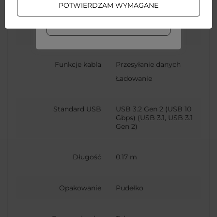
POTWIERDZAM WYMAGANE
Rodzaj złącza
USB-C (męski)
WIĘCEJ INFO
USB-A (żeński)
Funkcje kabla
Przesyłanie danych
Ładowanie
Standard USB
USB 3.2 Gen 2 (USB 10
Gbps) (USB 3.1, USB 3.1
Gen 2)
Długość
0.17 m
Opakowanie
Pudełko