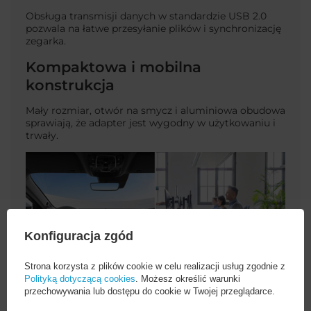
Obsługa transmisji danych w standardzie USB 2.0
pozwala na łatwe przesyłanie plików i synchronizację
zegarka.
Kompaktowa i mobilna
konstrukcja
Mały rozmiar, otwór na smycz i aluminiowa obudowa
sprawiają, że adapter jest wygodny w użytkowaniu i
trwały.
Konfiguracja zgód
Strona korzysta z plików cookie w celu realizacji usług zgodnie z
Polityką dotyczącą cookies
. Możesz określić warunki
przechowywania lub dostępu do cookie w Twojej przeglądarce.