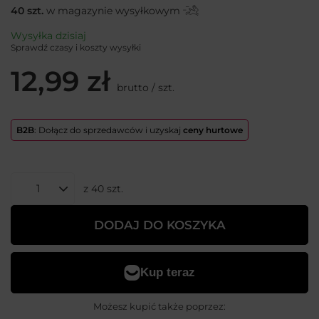
40
szt.
w magazynie wysyłkowym
Wysyłka
dzisiaj
Sprawdź czasy i koszty wysyłki
12,99 zł
brutto
/
szt.
B2B
: Dołącz do sprzedawców i uzyskaj
ceny hurtowe
z
40
szt.
DODAJ DO KOSZYKA
Możesz kupić także poprzez: