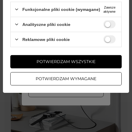
Zawsze
Funkcjonalne pliki cookie (wymagane)
aktywne
Analityczne pliki cookie
Wystarczy
założyć konto
i zrobić
Reklamowe pliki cookie
zakupy za
min. 50 zł
, aby
odblokować zniżki na kolejne
zamówienia
POTWIERDZAM WSZYSTKIE
ZAŁÓŻ KONTO
POTWIERDZAM WYMAGANE
WIĘCEJ INFO