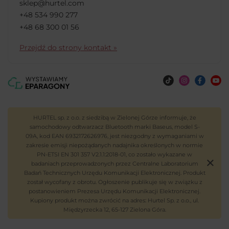
sklep@hurtel.com
+48 534 990 277
+48 68 300 01 56
Przejdź do strony kontakt »
HURTEL sp. z o.o. z siedzibą w Zielonej Górze informuje, że
samochodowy odtwarzacz Bluetooth marki Baseus, model S-
09A, kod EAN 6932172626976, jest niezgodny z wymaganiami w
zakresie emisji niepożądanych nadajnika określonych w normie
PN-ETSI EN 301 357 V2.1.1:2018-01, co zostało wykazane w
badaniach przeprowadzonych przez Centralne Laboratorium
Badań Technicznych Urzędu Komunikacji Elektronicznej. Produkt
został wycofany z obrotu. Ogłoszenie publikuje się w związku z
postanowieniem Prezesa Urzędu Komunikacji Elektronicznej.
Kupiony produkt można zwrócić na adres: Hurtel Sp. z o.o., ul.
Międzyrzecka 12, 65-127 Zielona Góra.