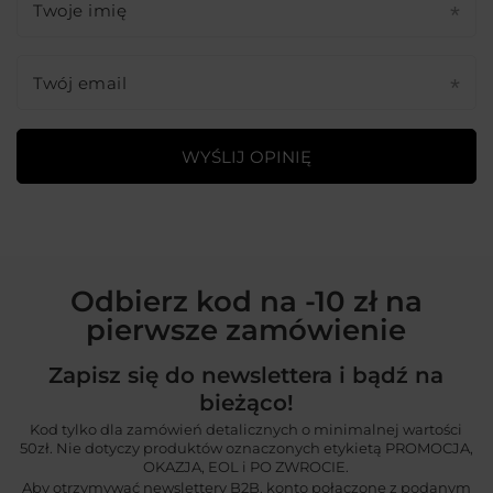
Twoje imię
Twój email
WYŚLIJ OPINIĘ
Odbierz kod na -10 zł na
pierwsze zamówienie
Zapisz się do newslettera i bądź na
bieżąco!
Kod tylko dla zamówień detalicznych o minimalnej wartości
50zł. Nie dotyczy produktów oznaczonych etykietą PROMOCJA,
OKAZJA, EOL i PO ZWROCIE.
Aby otrzymywać newslettery B2B, konto połączone z podanym