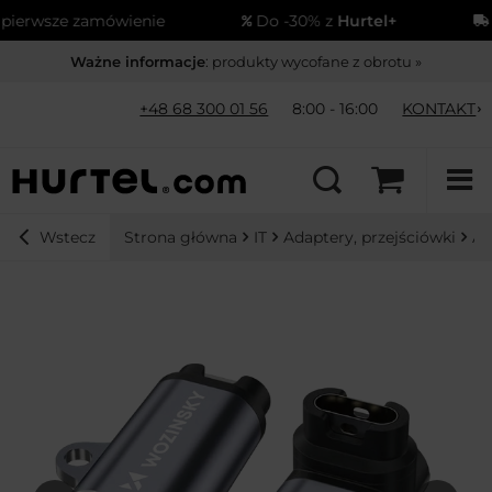
wsze zamówienie
Do -30% z
Hurtel+
Wys
Ważne informacje
: produkty wycofane z obrotu »
+48 68 300 01 56
8:00 - 16:00
KONTAKT
Strona główna
IT
Adaptery, przejściówki
Ad
Wstecz