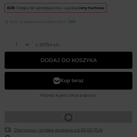
B2B
: Dołącz do sprzedawców i uzyskaj
ceny hurtowe
Ilość w opakowaniu zbiorczym:
200
z
29754
szt.
DODAJ DO KOSZYKA
Możesz kupić także poprzez:
Darmowa i szybka dostawa
od
50,00 PLN