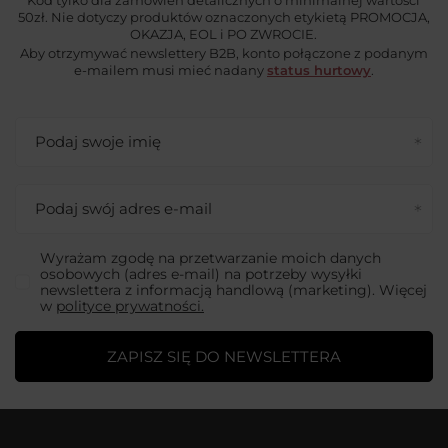
50zł. Nie dotyczy produktów oznaczonych etykietą PROMOCJA,
OKAZJA, EOL i PO ZWROCIE.
Aby otrzymywać newslettery B2B, konto połączone z podanym
e-mailem musi mieć nadany
status hurtowy
.
Podaj swoje imię
Podaj swój adres e-mail
Wyrażam zgodę na przetwarzanie moich danych
osobowych (adres e-mail) na potrzeby wysyłki
newslettera z informacją handlową (marketing). Więcej
w
polityce prywatności.
ZAPISZ SIĘ DO NEWSLETTERA