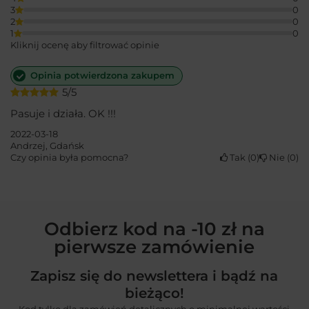
3
0
2
0
1
0
Kliknij ocenę aby filtrować opinie
Opinia potwierdzona zakupem
5/5
Pasuje i działa. OK !!!
2022-03-18
Andrzej, Gdańsk
Czy opinia była pomocna?
Tak
0
Nie
0
Odbierz kod na -10 zł na
pierwsze zamówienie
Zapisz się do newslettera i bądź na
bieżąco!
Kod tylko dla zamówień detalicznych o minimalnej wartości