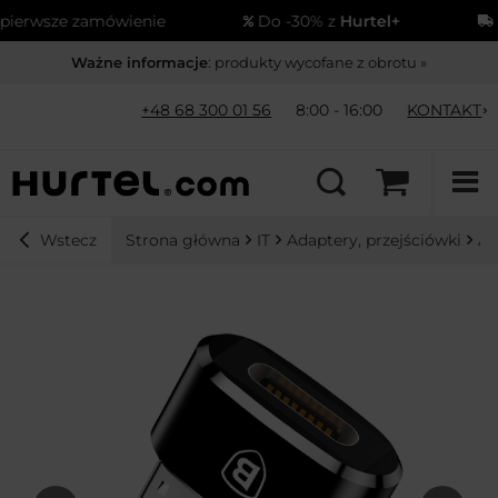
wsze zamówienie
Do -30% z
Hurtel+
Wysy
Ważne informacje
: produkty wycofane z obrotu »
+48 68 300 01 56
8:00 - 16:00
KONTAKT
Strona główna
IT
Adaptery, przejściówki
Ad
Wstecz