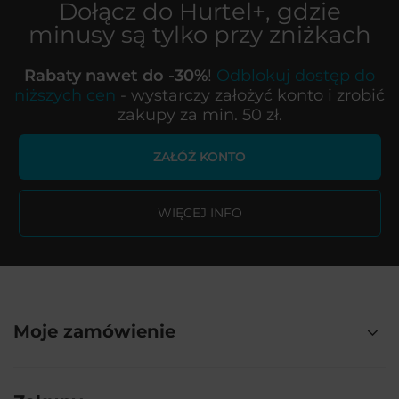
Dołącz do
Hurtel+
, gdzie
minusy są tylko przy zniżkach
Rabaty nawet do -30%
!
Odblokuj dostęp do
niższych cen
- wystarczy założyć konto i zrobić
zakupy za min. 50 zł.
ZAŁÓŻ KONTO
WIĘCEJ INFO
Moje zamówienie