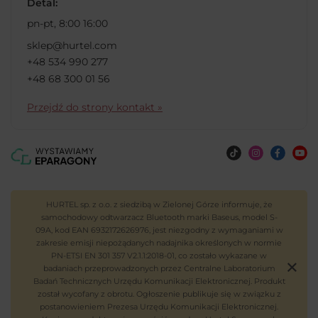
Detal:
pn-pt, 8:00 16:00
sklep@hurtel.com
+48 534 990 277
+48 68 300 01 56
Przejdź do strony kontakt »
HURTEL sp. z o.o. z siedzibą w Zielonej Górze informuje, że
samochodowy odtwarzacz Bluetooth marki Baseus, model S-
09A, kod EAN 6932172626976, jest niezgodny z wymaganiami w
zakresie emisji niepożądanych nadajnika określonych w normie
PN-ETSI EN 301 357 V2.1.1:2018-01, co zostało wykazane w
badaniach przeprowadzonych przez Centralne Laboratorium
Badań Technicznych Urzędu Komunikacji Elektronicznej. Produkt
został wycofany z obrotu. Ogłoszenie publikuje się w związku z
postanowieniem Prezesa Urzędu Komunikacji Elektronicznej.