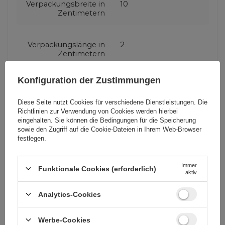
Verpackungsbreite in
10
Zentimetern
Verpackungslänge in
2
Zentimetern
Konfiguration der Zustimmungen
Produzenten-Code
WUALC2
Diese Seite nutzt Cookies für verschiedene Dienstleistungen. Die
Richtlinien zur Verwendung von Cookies
werden hierbei
Farbe
Schwarz
eingehalten. Sie können die Bedingungen für die Speicherung
sowie den Zugriff auf die Cookie-Dateien in Ihrem Web-Browser
festlegen.
Steckertyp
USB-A (männlich)
Lightning (männlich)
Immer
Funktionale Cookies (erforderlich)
aktiv
Analytics-Cookies
Kabel Funktion
Datenübertragung
Laden
Werbe-Cookies