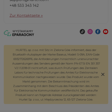
+48 533 343 142
Zur Kontaktseite »
HURTEL sp. z o.o. mit Sitz in Zielona Góra informiert, dass der
Bluetooth-Autoplayer der Marke Baseus, Modell S-09A, EAN-Code
6932172626976, die Anforderungen hinsichtlich unerwünschter
Aussendungen des Senders gemäß der Norm PN-ETSI EN 301 357
V2.1.1:2018-01 nicht erfüllt, was durch Prüfungen des Zentralen
Labors für technische Prüfungen des Amtes für Elektronische
Kommunikation nachgewiesen wurde. Das Produkt wurde vom
Markt genommen. Die Bekanntmachung wird im
Zusammenhang mit dem Beschluss des Präsidenten des Amtes
für Elektronische Kommunikation veröffentlicht. Das gekaufte
Produkt kann an folgende Adresse zurückgesendet werden:
Hurtel Sp. z o.o., ul. Międzyrzecka 12, 65-127 Zielona Góra.