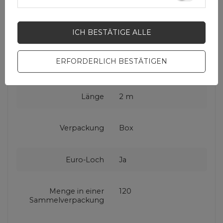
Maximale
2.4 A
Stromstärke
ICH BESTÄTIGE ALLE
USB-Standard
USB 2.0 Hi-Speed
ERFORDERLICH BESTÄTIGEN
(USB 480 Mbps)
Länge
2 m
Verpackung
Box
Euro-Loch
Ja
Menge in einer
120
Sammelverpackung