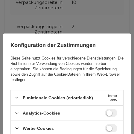
Verpackungsbreite in
10
Zentimetern
Verpackungslänge in
2
Zentimetern
Konfiguration der Zustimmungen
Produzenten-Code
WUALC1
Diese Seite nutzt Cookies für verschiedene Dienstleistungen. Die
Richtlinien zur Verwendung von Cookies
werden hierbei
eingehalten. Sie können die Bedingungen für die Speicherung
Farbe
Schwarz
sowie den Zugriff auf die Cookie-Dateien in Ihrem Web-Browser
festlegen.
Steckertyp
USB-A (männlich)
Immer
Lightning (männlich)
Funktionale Cookies (erforderlich)
aktiv
Analytics-Cookies
Kabel Funktion
Datenübertragung
Laden
Werbe-Cookies