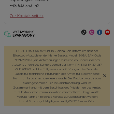
+48 533 343 142
Zur Kontaktseite »
HURTEL sp. z o.o. mit Sitz in Zielona Góra informiert, dass der
Bluetooth-Autoplayer der Marke Baseus, Modell S-09A, EAN-Code
6932172626976, die Anforderungen hinsichtlich unerwünschter
Aussendungen des Senders gemäß der Norm PN-ETSI EN 301 357
V2.1.1:2018-01 nicht erfüllt, was durch Prüfungen des Zentralen
Labors für technische Prüfungen des Amtes für Elektronische
Kommunikation nachgewiesen wurde. Das Produkt wurde vom
Markt genommen. Die Bekanntmachung wird im
Zusammenhang mit dem Beschluss des Präsidenten des Amtes
für Elektronische Kommunikation veröffentlicht. Das gekaufte
Produkt kann an folgende Adresse zurückgesendet werden:
Hurtel Sp. z o.o., ul. Międzyrzecka 12, 65-127 Zielona Góra.