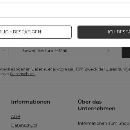
Newsletter
aufenden über neue
Lieferungen
,
Werbeaktione
LICH BESTÄTIGEN
ICH BEST
erhalten, muss das mit der angegebenen E-Mail verknüpfte Konto den
Gro
Geben Sie Ihre E-Mail
ersonenbezogenen Daten (E-Mail-Adresse) zum Zweck der Zusendung 
 unter
Datenschutz.
Informationen
Über das
Unternehmen
AGB
Informationen zum Shop
Datenschutz