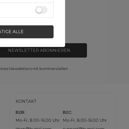
n
und
Sonderangebote
!
ÄTIGE ALLE
ßhandelsstatus haben
.
NEWSLETTER ABONNIEREN
eines Newsletters mit kommerziellen
KONTAKT
B2B:
B2C:
Mo-Fr, 8:00-16:00 Uhr
Mo-Fr, 8:00-16:00 Uhr