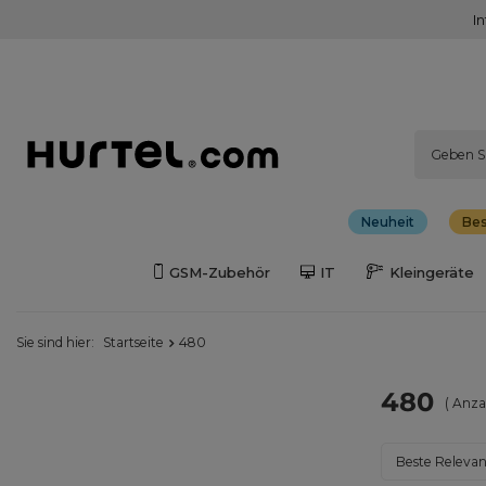
I
Neuheit
Bes
GSM-Zubehör
IT
Kleingeräte
Sie sind hier:
Startseite
480
480
( Anza
Sortierung än
Beste Releva