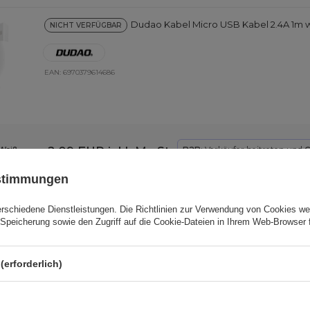
Dudao Kabel Micro USB Kabel 2.4A 1m w
NICHT VERFÜGBAR
EAN:
6970379614686
2,09 EUR
inkl. MwSt
B2B
: Verkäufer beitreten und
G
 Weiß
ustimmungen
TIONEN ANZEIGEN
(
1
)
erschiedene Dienstleistungen. Die
Richtlinien zur Verwendung von Cookies
wer
Speicherung sowie den Zugriff auf die Cookie-Dateien in Ihrem Web-Browser 
AUSWAHL ZUM WARENKORB
(erforderlich)