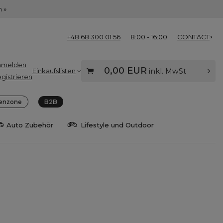
 »
+48 68 300 01 56
8:00 - 16:00
CONTACT
nmelden
0,00 EUR
Einkaufslisten
inkl. MwSt
gistrieren
enzone
B2B
Auto Zubehör
Lifestyle und Outdoor