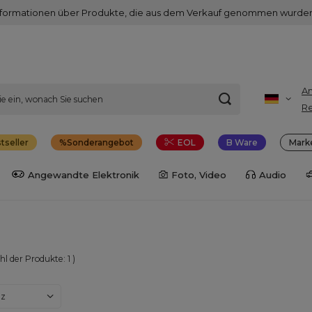
nformationen über Produkte, die aus dem Verkauf genommen wurden
A
Re
tseller
Sonderangebot
EOL
B Ware
Mark
Angewandte Elektronik
Foto, Video
Audio
hl der Produkte:
1
)
dern
nz