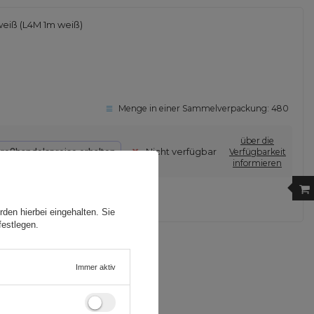
eiß (L4M 1m weiß)
Menge in einer Sammelverpackung:
480
über die
Nicht verfügbar
roßhandelspreise erhalten
Verfügbarkeit
informieren
den hierbei eingehalten. Sie
festlegen.
 HINZUFÜGEN
Immer aktiv