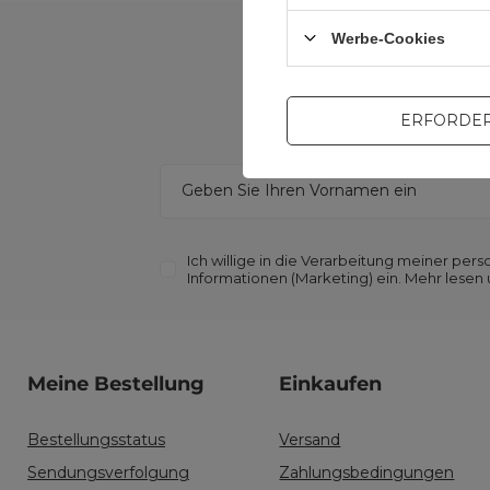
Werbe-Cookies
Bleiben Sie auf dem L
ERFORDER
Um B2B-Newsletter zu 
Geben Sie Ihren Vornamen ein
Ich willige in die Verarbeitung meiner p
Informationen (Marketing) ein. Mehr lesen
Meine Bestellung
Einkaufen
Bestellungsstatus
Versand
Sendungsverfolgung
Zahlungsbedingungen