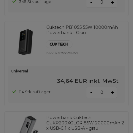
-
345 Stk auf Lager
+
Cuktech PB1055 55W 10000mAh
Powerbank - Grau
EAN:
6977556351358
universal
34,64 EUR
inkl. MwSt
-
114 Stk auf Lager
+
Powerbank Cuktech
CUKP200XGLGR 85W 20000mAh 2
x USB-C 1 x USB-A - grau