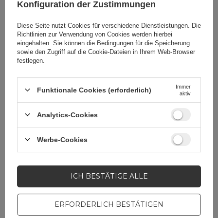
Konfiguration der Zustimmungen
universal
43,94 EUR
inkl. MwSt
Diese Seite nutzt Cookies für verschiedene Dienstleistungen. Die
Richtlinien zur Verwendung von Cookies
werden hierbei
-
159 Stk auf Lager
+
eingehalten. Sie können die Bedingungen für die Speicherung
sowie den Zugriff auf die Cookie-Dateien in Ihrem Web-Browser
festlegen.
Cuktech CP132ML 10000 mAh
Immer
Funktionale Cookies (erforderlich)
Magnetische Powerbank – Weiß
aktiv
Analytics-Cookies
EAN:
6977556350276
Werbe-Cookies
universal
20,92 EUR
inkl. MwSt
ICH BESTÄTIGE ALLE
-
14 Stk auf Lager
+
ERFORDERLICH BESTÄTIGEN