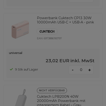
Powerbank Cuktech CP13 30W
10000mAh USB-C + USB-A - pink
EAN:
6973886190797
universal
23,02 EUR
inkl. MwSt
-
9 Stk auf Lager
+
NICHT VERFÜGBAR
Cuktech LPB200N 40W
20000mAh Powerbank mit
integriertem Kabel – Grau