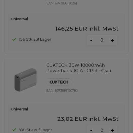
EAN:
6973886190261
universal
146,25 EUR
inkl. MwSt
-
156 Stk auf Lager
+
CUKTECH 30W 10000mAh
Powerbank 1C1A - CP13 - Grau
EAN:
6973886190780
universal
23,02 EUR
inkl. MwSt
-
188 Stk auf Lager
+