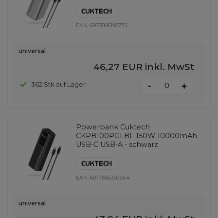
EAN:
6973886190773
universal
46,27 EUR
inkl. MwSt
-
362 Stk auf Lager
+
Powerbank Cuktech
CKPB100PGLBL 150W 10000mAh
USB-C USB-A - schwarz
EAN:
6977556350344
universal