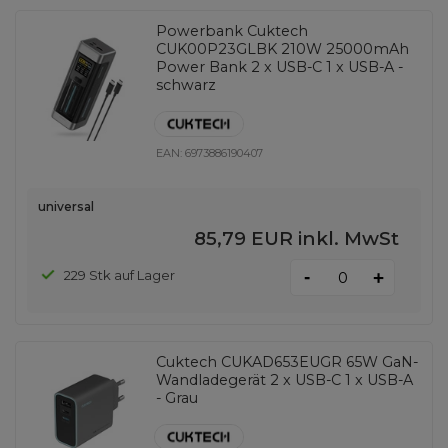
Powerbank Cuktech
CUK00P23GLBK 210W 25000mAh
Power Bank 2 x USB-C 1 x USB-A -
schwarz
EAN:
6973886190407
universal
85,79 EUR
inkl. MwSt
-
229 Stk auf Lager
+
Cuktech CUKAD653EUGR 65W GaN-
Wandladegerät 2 x USB-C 1 x USB-A
- Grau