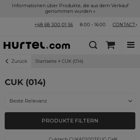
Informationen über Produkte, die aus dem Verkauf
genommen wurden »
+48 68 300 01 56
8:00 - 16:00
CONTACT
Startseite
CUK (014)
Zurück
CUK (014)
Sortierung ändern
Beste Relevanz
PRODUKTE FILTERN
Cuktech CUKAD1003EUG GaN