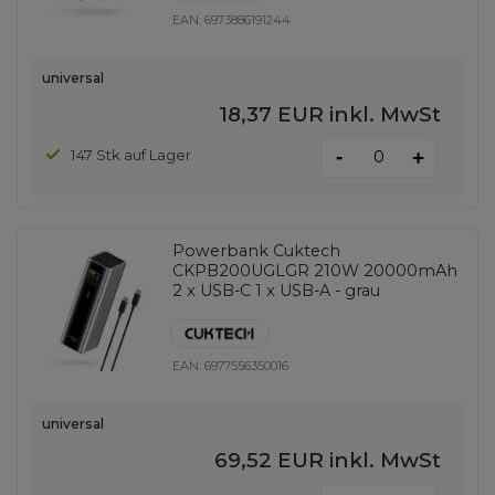
EAN:
6973886191244
universal
18,37 EUR
inkl. MwSt
-
147 Stk auf Lager
+
Powerbank Cuktech
CKPB200UGLGR 210W 20000mAh
2 x USB-C 1 x USB-A - grau
EAN:
6977556350016
universal
69,52 EUR
inkl. MwSt