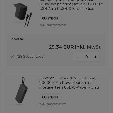
100W Wandladegerät 2 x USB-C 1 x
USB-A mit USB-C-Kabel - Grau
EAN:
6977556350085
universal
25,34 EUR
inkl. MwSt
-
428 Stk auf Lager
+
Cuktech CUKP200NGLDG 55W
20000mAh Powerbank mit
integriertem USB-C-Kabel - Grau
EAN:
6973886190957