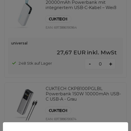
20000mAh Powerbank mit
integriertem USB-C-Kabel – Weiß
EAN:
6973886190964
universal
27,67 EUR
inkl. MwSt
-
248 Stk auf Lager
+
CUKTECH CKPB100PGLBL
Powerbank 150W 10000mAh USB-
C USB-A - Grau
EAN:
6973886190674