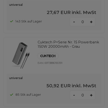
universal
27,67 EUR
inkl. MwSt
-
143 Stk auf Lager
+
Cuktech P+Serie Nr. 15 Powerbank
150W 20000mAh - Grau
EAN:
6973886190391
universal
50,92 EUR
inkl. MwSt
-
85 Stk auf Lager
+