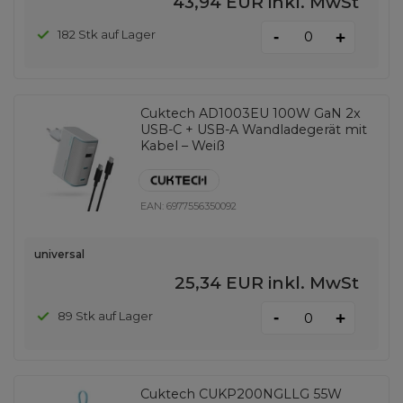
43,94 EUR
inkl. MwSt
-
182 Stk auf Lager
+
Cuktech AD1003EU 100W GaN 2x
USB-C + USB-A Wandladegerät mit
Kabel – Weiß
EAN:
6977556350092
universal
25,34 EUR
inkl. MwSt
-
89 Stk auf Lager
+
Cuktech CUKP200NGLLG 55W