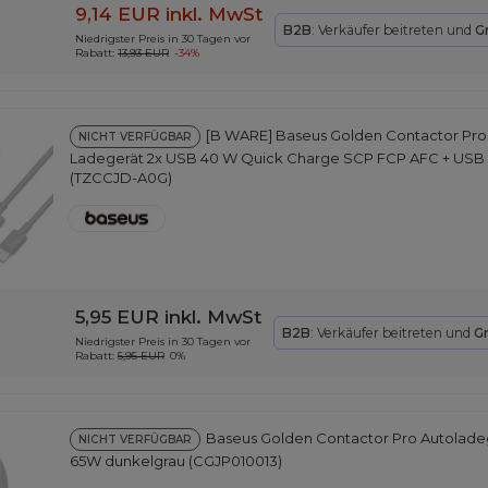
9,14 EUR
inkl. MwSt
B2B
: Verkäufer beitreten und
G
Niedrigster Preis in 30 Tagen vor
Rabatt:
13,93 EUR
-34%
[B WARE] Baseus Golden Contactor Pro
NICHT VERFÜGBAR
Ladegerät 2x USB 40 W Quick Charge SCP FCP AFC + USB -
(TZCCJD-A0G)
5,95 EUR
inkl. MwSt
B2B
: Verkäufer beitreten und
G
Niedrigster Preis in 30 Tagen vor
Rabatt:
5,95 EUR
0%
Baseus Golden Contactor Pro Autolade
NICHT VERFÜGBAR
65W dunkelgrau (CGJP010013)