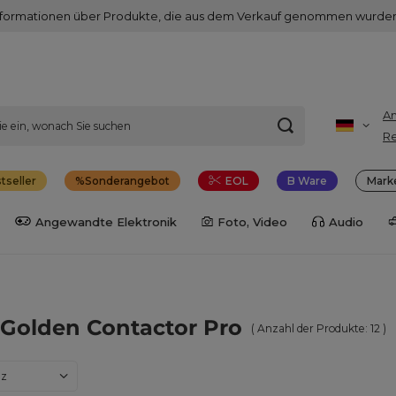
nformationen über Produkte, die aus dem Verkauf genommen wurden
A
Re
tseller
Sonderangebot
EOL
B Ware
Mark
Angewandte Elektronik
Foto, Video
Audio
Golden Contactor Pro
( Anzahl der Produkte:
12
)
dern
nz