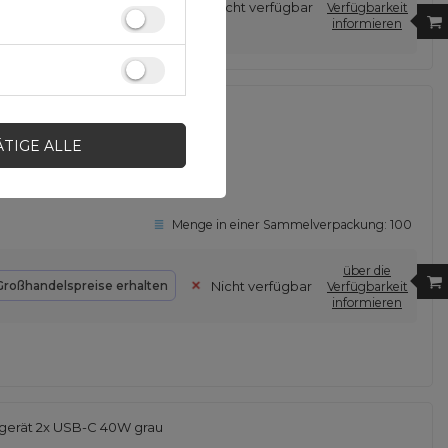
Nicht verfügbar
Großhandelspreise erhalten
Verfügbarkeit
informieren
gerät 2x USB-C 40W blau
ÄTIGE ALLE
Menge in einer Sammelverpackung:
100
über die
Nicht verfügbar
Großhandelspreise erhalten
Verfügbarkeit
informieren
gerät 2x USB-C 40W grau