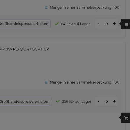
Menge in einer Sammelverpackung:
100
-
+
Großhandelspreise erhalten
641 Stk auf Lager
B-A 40W PD QC 4+ SCP FCP
Menge in einer Sammelverpackung:
100
-
+
Großhandelspreise erhalten
256 Stk auf Lager