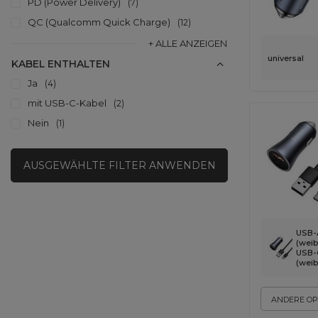
PD (Power Delivery)
7
QC (Qualcomm Quick Charge)
12
+ ALLE ANZEIGEN
universal
KABEL ENTHALTEN
Ja
4
mit USB‑C‑Kabel
2
Nein
1
AUSGEWÄHLTE FILTER ANWENDEN
USB-
(weibl
USB-
(weib
ANDERE OP