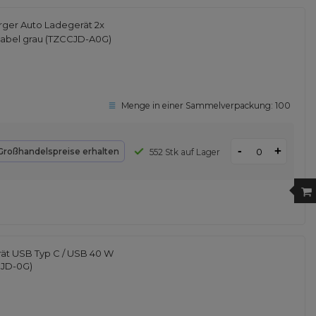
rger Auto Ladegerät 2x
abel grau (TZCCJD-A0G)
Menge in einer Sammelverpackung:
100
-
+
Großhandelspreise erhalten
552 Stk auf Lager
ät USB Typ C / USB 40 W
CJD-0G)