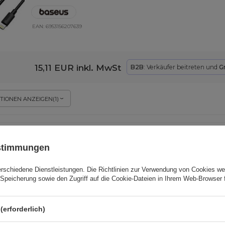
EAN:
6953156207639
15,11 EUR
inkl. MwSt
B2B
: Verkäufer beitreten und
G
TIONEN ANZEIGEN
(
1
)
Baseus Golden Contactor Pro Autolade
NICHT VERFÜGBAR
65W dunkelgrau (CGJP010013)
ustimmungen
erschiedene Dienstleistungen. Die
Richtlinien zur Verwendung von Cookies
wer
Speicherung sowie den Zugriff auf die Cookie-Dateien in Ihrem Web-Browser 
EAN:
6932172610289
(erforderlich)
15,67 EUR
inkl. MwSt