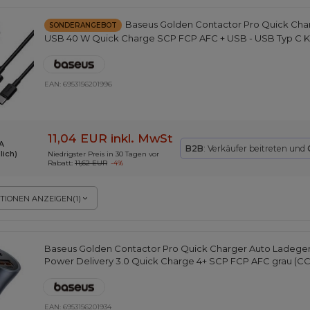
Baseus Golden Contactor Pro Quick Cha
SONDERANGEBOT
USB 40 W Quick Charge SCP FCP AFC + USB - USB Typ C K
EAN:
6953156201996
11,04 EUR
inkl. MwSt
A
B2B
: Verkäufer beitreten und
lich)
Niedrigster Preis in 30 Tagen vor
Rabatt:
11,62 EUR
-4%
TIONEN ANZEIGEN
(
1
)
Baseus Golden Contactor Pro Quick Charger Auto Ladeger
Power Delivery 3.0 Quick Charge 4+ SCP FCP AFC grau (C
EAN:
6953156201934