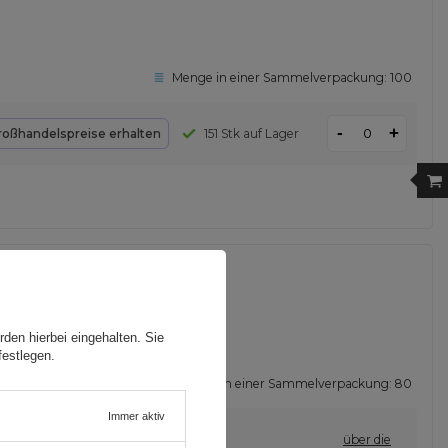
Menge in einer Sammelverpackung:
100
-
+
roßhandelspreise erhalten
151 Stk auf Lager
gerät USB-A + 2x USB-C
den hierbei eingehalten. Sie
festlegen.
Menge in einer Sammelverpackung:
80
Immer aktiv
über die