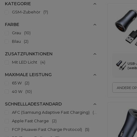
KATEGORIE
GSM-Zubehör
7
FARBE
Grau
10
Blau
2
ZUSATZFUNKTIONEN
Mit LED Licht
4
USB-
(weib
MAXIMALE LEISTUNG
65 W
2
ANDERE OP
40 W
10
SCHNELLLADESTANDARD
AFC (Samsung Adaptive Fast Charging)
10
Apple Fast Charge
2
FCP (Huawei Fast Charge Protocol)
5