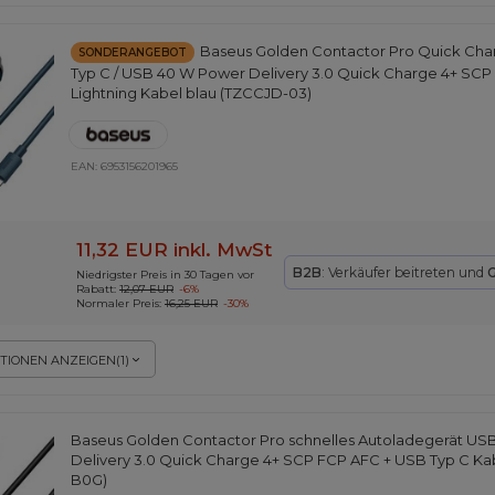
Baseus Golden Contactor Pro Quick Cha
SONDERANGEBOT
Typ C / USB 40 W Power Delivery 3.0 Quick Charge 4+ SCP
Lightning Kabel blau (TZCCJD-03)
EAN:
6953156201965
11,32 EUR
inkl. MwSt
B2B
: Verkäufer beitreten und
G
Niedrigster Preis in 30 Tagen vor
Rabatt:
12,07 EUR
-6%
Normaler Preis:
16,25 EUR
-30%
TIONEN ANZEIGEN
(
1
)
Baseus Golden Contactor Pro schnelles Autoladegerät US
Delivery 3.0 Quick Charge 4+ SCP FCP AFC + USB Typ C Kab
B0G)