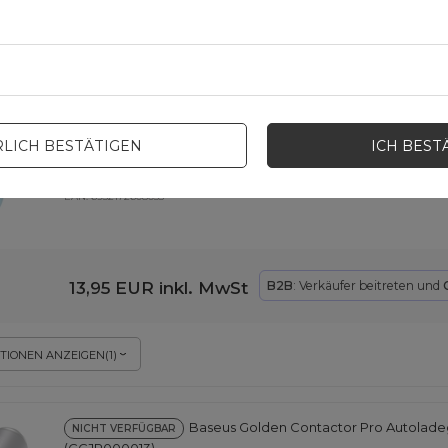
B2B
: Verkäufer beitreten und
Niedrigster Preis in 30 Tagen vor
Rabatt:
16,54 EUR
-5%
Normaler Preis:
18,13 EUR
-14%
Baseus Golden Contactor Pro Autolade
NICHT VERFÜGBAR
(CGJP000003)
LICH BESTÄTIGEN
ICH BEST
EAN:
6932172608033
13,95 EUR
inkl. MwSt
B2B
: Verkäufer beitreten und
TIONEN ANZEIGEN
(
1
)
Baseus Golden Contactor Pro Autolade
NICHT VERFÜGBAR
(CGJP000013)