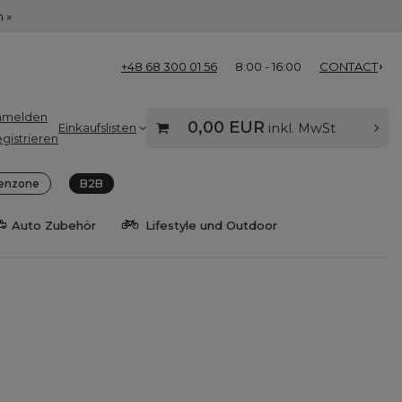
 »
+48 68 300 01 56
8:00 - 16:00
CONTACT
nmelden
0,00 EUR
Einkaufslisten
inkl. MwSt
gistrieren
enzone
B2B
Auto Zubehör
Lifestyle und Outdoor