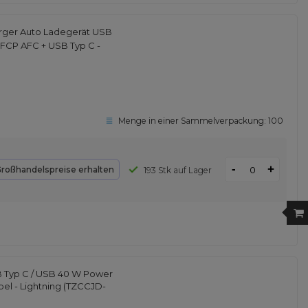
rger Auto Ladegerät USB
 FCP AFC + USB Typ C -
Menge in einer Sammelverpackung:
100
-
+
roßhandelspreise erhalten
193 Stk auf Lager
B Typ C / USB 40 W Power
el - Lightning (TZCCJD-