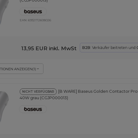
EAN:
6932172608026
13,95 EUR
inkl. MwSt
B2B
: Verkäufer beitreten und
TIONEN ANZEIGEN
(
1
)
[B WARE] Baseus Golden Contactor Pro
NICHT VERFÜGBAR
40W grau (CGJP000013)