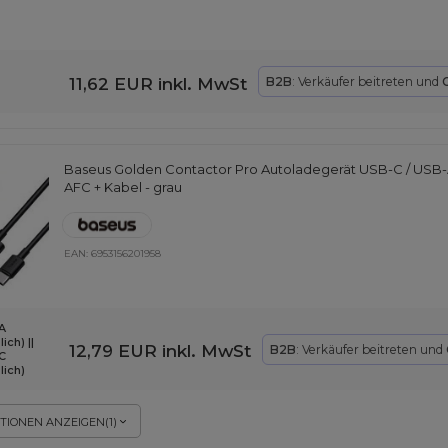
11,62 EUR
inkl. MwSt
B2B
: Verkäufer beitreten und
Baseus Golden Contactor Pro Autoladegerät USB-C / US
AFC + Kabel - grau
EAN:
6953156201958
A
ich) ||
12,79 EUR
inkl. MwSt
B2B
: Verkäufer beitreten und
C
lich)
TIONEN ANZEIGEN
(
1
)