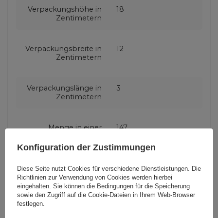
Verpackungshöhe in
18
Zentimetern
Verpackungsbreite in
12
Zentimetern
Verpackungslänge in
3
Zentimetern
Menge in einer
147
Sammelverpackung
Konfiguration der Zustimmungen
Kabel Funktion
Video
Diese Seite nutzt Cookies für verschiedene Dienstleistungen. Die
Richtlinien zur Verwendung von Cookies
werden hierbei
eingehalten. Sie können die Bedingungen für die Speicherung
sowie den Zugriff auf die Cookie-Dateien in Ihrem Web-Browser
Produzenten-Code
70444
festlegen.