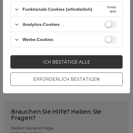
Verpackung
Folie
Immer
Funktionale Cookies (erforderlich)
aktiv
Analytics-Cookies
Steckertyp
HDMI-C (mini)
(männlich)
HDMI-A (weiblich)
Werbe-Cookies
Farbe
Grau
ICH BESTÄTIGE ALLE
BC
ŁB
ERFORDERLICH BESTÄTIGEN
Brauchen Sie Hilfe? Haben Sie
Fragen?
Stellen Sie eine Frage,