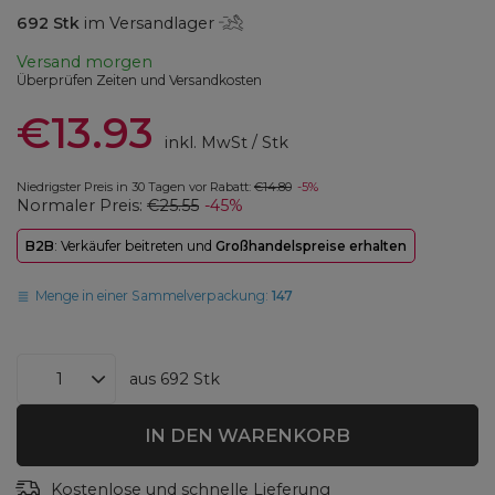
692
Stk
im Versandlager
Versand
morgen
Überprüfen Zeiten und Versandkosten
€13.93
inkl. MwSt
/
Stk
Niedrigster Preis in 30 Tagen vor Rabatt:
€14.80
-5%
Normaler Preis:
€25.55
-45%
B2B
: Verkäufer beitreten und
Großhandelspreise erhalten
Menge in einer Sammelverpackung:
147
aus
692
Stk
IN DEN WARENKORB
Kostenlose und schnelle Lieferung