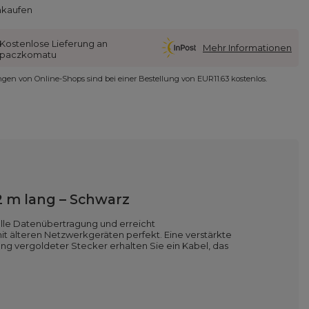
nkaufen
Kostenlose Lieferung an
Mehr Informationen
paczkomatu
ungen von Online-Shops sind bei einer Bestellung von
EUR11.63
kostenlos.
2 m lang – Schwarz
lle Datenübertragung und erreicht
it älteren Netzwerkgeräten perfekt. Eine verstärkte
ng vergoldeter Stecker erhalten Sie ein Kabel, das