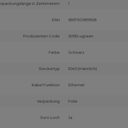
erpackungslänge in Zentimetern
1
EAN
6957303851928
Produzenten-Code
50192-ugreen
Farbe
Schwarz
Steckertyp
RJ45 (männlich)
Kabel Funktion
Ethernet
Verpackung
Folie
Euro-Loch
Ja