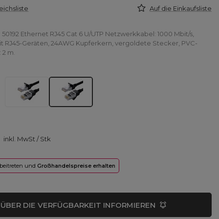
eichsliste
Auf die Einkaufsliste
50192 Ethernet RJ45 Cat 6 U/UTP Netzwerkkabel: 1000 Mbit/s,
t RJ45-Geräten, 24AWG Kupferkern, vergoldete Stecker, PVC-
 2 m.
inkl. MwSt
/
Stk
 beitreten und
Großhandelspreise erhalten
ÜBER DIE VERFÜGBARKEIT INFORMIEREN