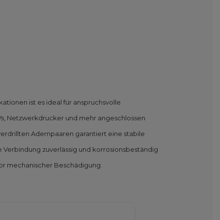
ationen ist es ideal für anspruchsvolle
TVs, Netzwerkdrucker und mehr angeschlossen
erdrillten Adernpaaren garantiert eine stabile
ie Verbindung zuverlässig und korrosionsbeständig
l vor mechanischer Beschädigung.