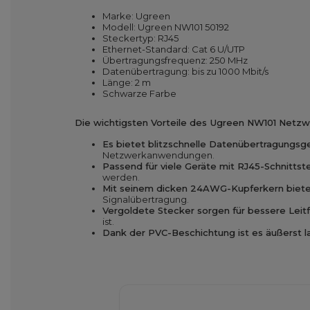
Marke: Ugreen
Modell: Ugreen NW101 50192
Steckertyp: RJ45
Ethernet-Standard: Cat 6 U/UTP
Übertragungsfrequenz: 250 MHz
Datenübertragung: bis zu 1000 Mbit/s
Länge: 2 m
Schwarze Farbe
Die wichtigsten Vorteile des Ugreen NW101 Netzw
Es bietet blitzschnelle Datenübertragungsge
Netzwerkanwendungen.
Passend für viele Geräte mit RJ45-Schnittste
werden.
Mit seinem dicken 24AWG-Kupferkern bietet
Signalübertragung.
Vergoldete Stecker sorgen für bessere Leitf
ist.
Dank der PVC-Beschichtung ist es äußerst la