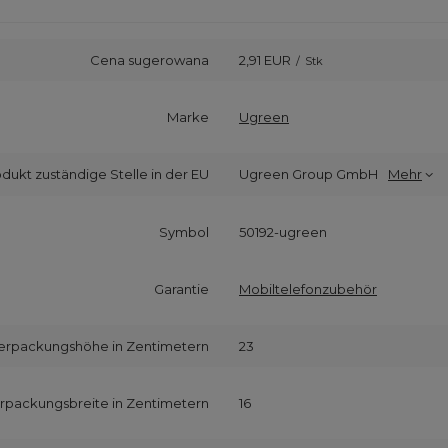
Cena sugerowana
2,91 EUR
/
Stk
Marke
Ugreen
odukt zuständige Stelle in der EU
Ugreen Group GmbH
Mehr
Symbol
50192-ugreen
Garantie
Mobiltelefonzubehör
erpackungshöhe in Zentimetern
23
rpackungsbreite in Zentimetern
16