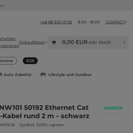
 »
+48 68 300 01 56
8:00 - 16:00
CONTACT
nmelden
0,00 EUR
Einkaufslisten
inkl. MwSt
gistrieren
enzone
B2B
Auto Zubehör
Lifestyle und Outdoor
NW101 50192 Ethernet Cat
-Kabel rund 2 m – schwarz
3851928
Symbol: 50192-ugreen