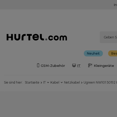
I
Neuheit
Bes
GSM-Zubehör
IT
Kleingeräte
Sie sind hier:
Startseite
IT
Kabel
Netzkabel
Ugreen NW101 50192 