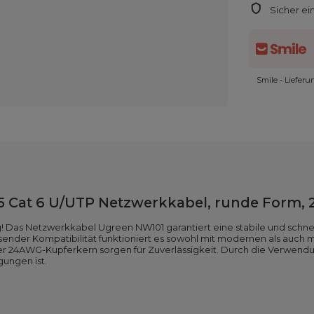
Sicher ei
Smile - Liefer
 Cat 6 U/UTP Netzwerkkabel, runde Form, 
 Das Netzwerkkabel Ugreen NW101 garantiert eine stabile und schne
ender Kompatibilität funktioniert es sowohl mit modernen als auch m
ker 24AWG-Kupferkern sorgen für Zuverlässigkeit. Durch die Verwendu
ungen ist.