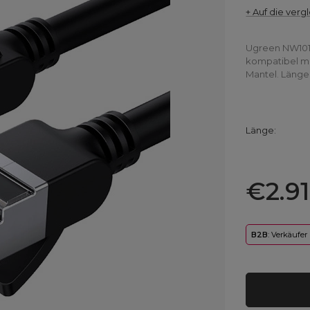
+ Auf die vergl
Ugreen NW101 
kompatibel mi
Mantel. Länge:
Länge
€2.91
B2B
: Verkäufer