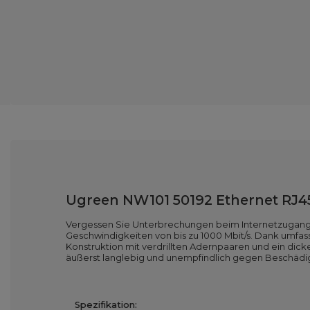
Ugreen NW101 50192 Ethernet RJ45
Vergessen Sie Unterbrechungen beim Internetzugang!
Geschwindigkeiten von bis zu 1000 Mbit/s. Dank umfass
Konstruktion mit verdrillten Adernpaaren und ein dic
äußerst langlebig und unempfindlich gegen Beschädig
Spezifikation: