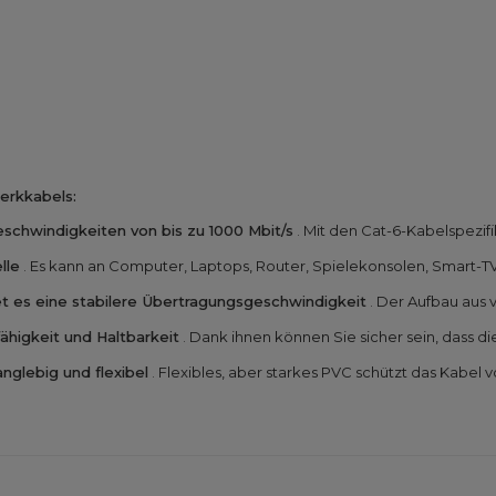
erkkabels:
schwindigkeiten von bis zu 1000 Mbit/s
. Mit den Cat-6-Kabelspezifik
lle
. Es kann an Computer, Laptops, Router, Spielekonsolen, Smart-
 es eine stabilere Übertragungsgeschwindigkeit
. Der Aufbau aus v
ähigkeit und Haltbarkeit
. Dank ihnen können Sie sicher sein, dass d
nglebig und flexibel
. Flexibles, aber starkes PVC schützt das Kabe