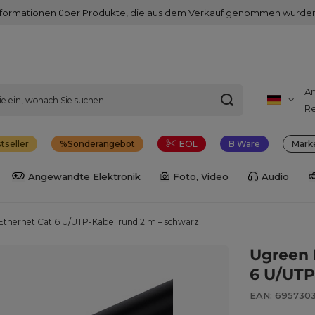
nformationen über Produkte, die aus dem Verkauf genommen wurden
A
Re
tseller
Sonderangebot
EOL
B Ware
Mark
Angewandte Elektronik
Foto, Video
Audio
Ethernet Cat 6 U/UTP-Kabel rund 2 m – schwarz
Ugreen 
6 U/UTP
EAN: 695730