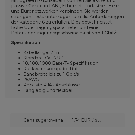
Mit Ugreen Patchkabeln können Sie aktive und
passive Geräte in LAN-, Ethernet-, Industrie-, Heim-
und Büronetzwerken verbinden. Sie werden
strengen Tests unterzogen, um die Anforderungen
der Kategorie 6 zu erfüllen. Dies gewährleistet
hohe Übertragungsparameter und eine
Datenübertragungsgeschwindigkeit von 1 Gbit/s.
Spezifikation:
Kabellänge: 2 m
Standard: Cat 6 UP
10, 100, 1000 Base-T-
Spezifikation
Rückwärtskompatibilität
Bandbreite bis zu 1 Gbit/s
26AWG
Robuste RJ45-Anschlüsse
Langlebig und flexibel
Cena sugerowana
1,74 EUR
/
Stk