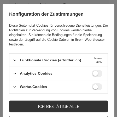
Verpackungshöhe in
19
Zentimetern
Konfiguration der Zustimmungen
Verpackungsbreite in
13,5
Diese Seite nutzt Cookies für verschiedene Dienstleistungen. Die
Zentimetern
Richtlinien zur Verwendung von Cookies
werden hierbei
eingehalten. Sie können die Bedingungen für die Speicherung
sowie den Zugriff auf die Cookie-Dateien in Ihrem Web-Browser
festlegen.
Verpackungslänge in
1
Zentimetern
Immer
Funktionale Cookies (erforderlich)
aktiv
Menge in einer
250
Sammelverpackung
Analytics-Cookies
Werbe-Cookies
Produzenten-Code
50185
Verpackung
Folie
ICH BESTÄTIGE ALLE