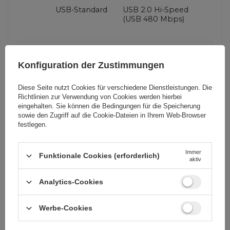
USB-Standard
USB 2.0 Hi-Speed
(USB 480 Mbps)
Steckertyp
Micro USB-B
(männlich)
Konfiguration der Zustimmungen
USB-C (weiblich)
Diese Seite nutzt Cookies für verschiedene Dienstleistungen. Die
Richtlinien zur Verwendung von Cookies
werden hierbei
eingehalten. Sie können die Bedingungen für die Speicherung
Verpackung
Andere
sowie den Zugriff auf die Cookie-Dateien in Ihrem Web-Browser
festlegen.
Farbe
Grau
Immer
Funktionale Cookies (erforderlich)
aktiv
BC
ŁB
Analytics-Cookies
Werbe-Cookies