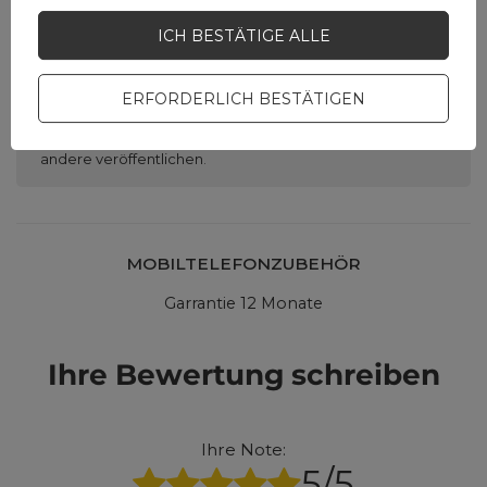
Brauchen Sie Hilfe? Haben Sie
Fragen?
ICH BESTÄTIGE ALLE
Stellen Sie eine Frage,
und wir werden
ERFORDERLICH BESTÄTIGEN
umgehend antworten
STELLE EINE FRAGE
und die interessantesten
Fragen und Antworten für
andere veröffentlichen.
MOBILTELEFONZUBEHÖR
Garrantie 12 Monate
Ihre Bewertung schreiben
Ihre Note:
5/5