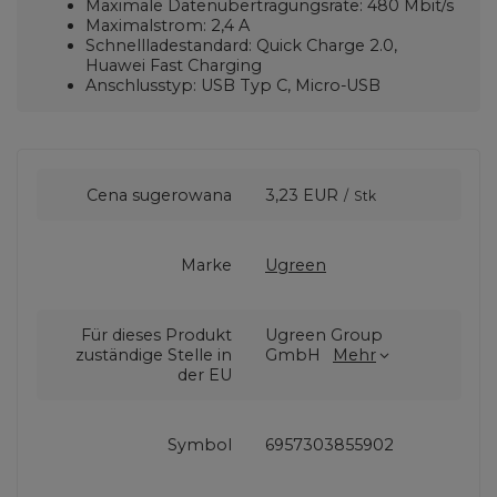
Maximale Datenübertragungsrate: 480 Mbit/s
Maximalstrom: 2,4 A
Schnellladestandard: Quick Charge 2.0,
Huawei Fast Charging
Anschlusstyp: USB Typ C, Micro-USB
Cena sugerowana
3,23 EUR
/
Stk
Marke
Ugreen
Für dieses Produkt
Ugreen Group
zuständige Stelle in
GmbH
Mehr
der EU
Symbol
6957303855902