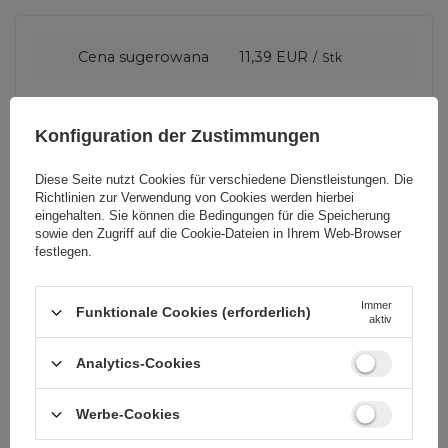
Kompatibilität
Cena sugerowana
11,39 EUR
/
Stk
Smartphones 5,7–6,8"
Marke
Tech-Protect
Lenkraddurchmesser
Konfiguration der Zustimmungen
18–32 mm
Diese Seite nutzt Cookies für verschiedene Dienstleistungen. Die
Garantie
Mobiltelefonzubehör
Richtlinien zur Verwendung von Cookies
werden hierbei
Verordnung
eingehalten. Sie können die Bedingungen für die Speicherung
sowie den Zugriff auf die Cookie-Dateien in Ihrem Web-Browser
Farbe
Schwarz
360°-Kugelgelenk + Neigungsverstellung
festlegen.
Montage
Immer
Verpackung
Box
Funktionale Cookies (erforderlich)
aktiv
Klemmknopf (werkzeuglos)
Analytics-Cookies
Euro-Loch
Ja
Anwendung
Werbe-Cookies
Fahrrad / Elektroroller / Motorrad /