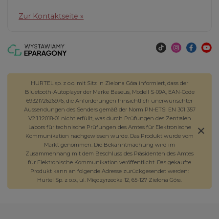
Zur Kontaktseite »
HURTEL sp. z o.o. mit Sitz in Zielona Góra informiert, dass der
Bluetooth-Autoplayer der Marke Baseus, Modell S-09A, EAN-Code
6932172626976, die Anforderungen hinsichtlich unerwünschter
Aussendungen des Senders gemäß der Norm PN-ETSI EN 301 357
V2.1.1:2018-01 nicht erfüllt, was durch Prüfungen des Zentralen
Labors für technische Prüfungen des Amtes für Elektronische
Kommunikation nachgewiesen wurde. Das Produkt wurde vom
Markt genommen. Die Bekanntmachung wird im
Zusammenhang mit dem Beschluss des Präsidenten des Amtes
für Elektronische Kommunikation veröffentlicht. Das gekaufte
Produkt kann an folgende Adresse zurückgesendet werden:
Hurtel Sp. z o.o., ul. Międzyrzecka 12, 65-127 Zielona Góra.