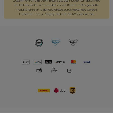
Zusammenhang mit dem Beschluss des Präsidenten des Amtes
für Elektronische Kommunikation veröffentlicht. Das gekaufte
Produkt kann an folgende Adresse zurückgesendet werden:
Hurtel Sp. z o.o., ul. Międzyrzecka 12, 65-127 Zielona Góra.