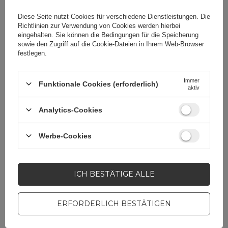
Diese Seite nutzt Cookies für verschiedene Dienstleistungen. Die
Verpackungsbreite in
10
Richtlinien zur Verwendung von Cookies
werden hierbei
Zentimetern
eingehalten. Sie können die Bedingungen für die Speicherung
sowie den Zugriff auf die Cookie-Dateien in Ihrem Web-Browser
festlegen.
Immer
Funktionale Cookies (erforderlich)
aktiv
Brauchen Sie Hilfe? Haben Sie
Fragen?
Analytics-Cookies
Stellen Sie eine Frage,
und wir werden
Werbe-Cookies
umgehend antworten
STELLE EINE FRAGE
und die interessantesten
Fragen und Antworten für
andere veröffentlichen.
ICH BESTÄTIGE ALLE
ERFORDERLICH BESTÄTIGEN
MOBILTELEFONZUBEHÖR