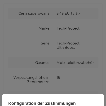
Cena sugerowana
3,49 EUR
/
Stk
Marke
Tech-Protect
Serie
Tech-Protect
UltraBoost
Garantie
Mobiltelefonzubehör
Verpackungshöhe in
15
Zentimetern
Verpackungslänge in
1
Zentimetern
Konfiguration der Zustimmungen