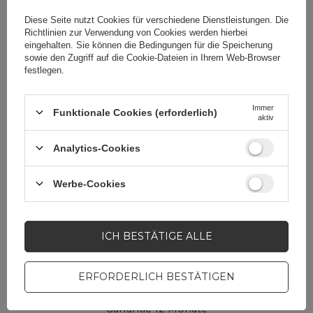
Diese Seite nutzt Cookies für verschiedene Dienstleistungen. Die
Verpackungsbreite in
9
Richtlinien zur Verwendung von Cookies
werden hierbei
Zentimetern
eingehalten. Sie können die Bedingungen für die Speicherung
sowie den Zugriff auf die Cookie-Dateien in Ihrem Web-Browser
festlegen.
Immer
Funktionale Cookies (erforderlich)
Brauchen Sie Hilfe? Haben Sie
aktiv
Fragen?
Analytics-Cookies
Stellen Sie eine Frage,
und wir werden
umgehend antworten
Werbe-Cookies
STELLE EINE FRAGE
und die interessantesten
Fragen und Antworten für
andere veröffentlichen.
ICH BESTÄTIGE ALLE
ERFORDERLICH BESTÄTIGEN
MOBILTELEFONZUBEHÖR
Garrantie 12 Monate