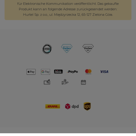
für Elektronische Kommunikation veröffentlicht. Das gekaufte
Produkt kann an folgende Adresse zurückgesendet werden:
Hurtel Sp. z o.o., ul. Międzyrzecka 12, 65-127 Zielona Góra.