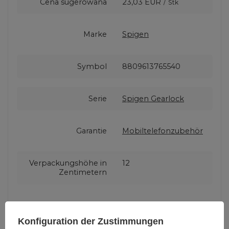
Cena sugerowana
23,03 EUR
/
Stk
Marke
Spigen
Symbol
8809613765540
Serie
Spigen Gearlock
Garantie
Mobiltelefonzubehör
Verpackungshöhe in
12
Zentimetern
Verpackungslänge in
5
Zentimetern
Konfiguration der Zustimmungen