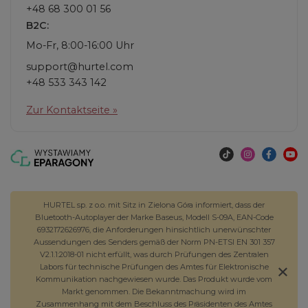
+48 68 300 01 56
B2C:
Mo-Fr, 8:00-16:00 Uhr
support@hurtel.com
+48 533 343 142
Zur Kontaktseite »
HURTEL sp. z o.o. mit Sitz in Zielona Góra informiert, dass der
Bluetooth-Autoplayer der Marke Baseus, Modell S-09A, EAN-Code
6932172626976, die Anforderungen hinsichtlich unerwünschter
Aussendungen des Senders gemäß der Norm PN-ETSI EN 301 357
V2.1.1:2018-01 nicht erfüllt, was durch Prüfungen des Zentralen
Labors für technische Prüfungen des Amtes für Elektronische
Kommunikation nachgewiesen wurde. Das Produkt wurde vom
Markt genommen. Die Bekanntmachung wird im
Zusammenhang mit dem Beschluss des Präsidenten des Amtes