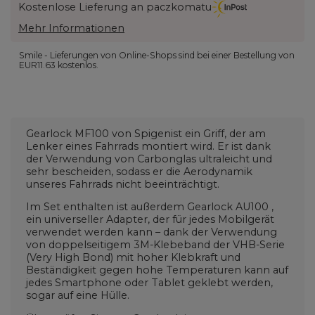
Kostenlose Lieferung an paczkomatu
Mehr Informationen
Smile - Lieferungen von Online-Shops sind bei einer Bestellung von
EUR11.63
kostenlos.
Gearlock MF100
von
Spigen
ist ein Griff, der am
Lenker eines Fahrrads montiert wird. Er ist dank
der Verwendung von Carbonglas ultraleicht und
sehr bescheiden, sodass er die Aerodynamik
unseres Fahrrads nicht beeinträchtigt.
Im Set enthalten ist außerdem
Gearlock AU100
,
ein universeller Adapter, der für jedes Mobilgerät
verwendet werden kann – dank der Verwendung
von doppelseitigem 3M-Klebeband der VHB-Serie
(Very High Bond) mit hoher Klebkraft und
Beständigkeit gegen hohe Temperaturen kann auf
jedes Smartphone oder Tablet geklebt werden,
sogar auf eine Hülle.