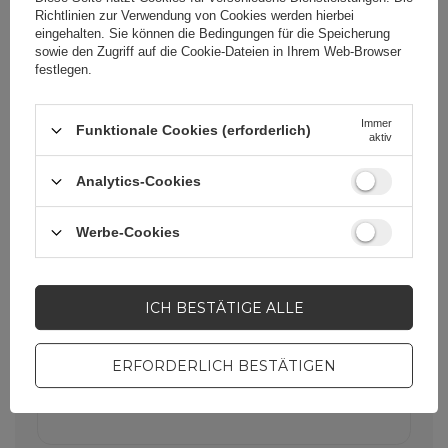
Schicht bietet Beständigkeit gegen
Richtlinien zur Verwendung von Cookies
werden hierbei
Wasser, UV-Strahlung, mechanische
eingehalten. Sie können die Bedingungen für die Speicherung
Belastung und niedrige Temperaturen.
sowie den Zugriff auf die Cookie-Dateien in Ihrem Web-Browser
Das Kabel kann bedenkenlos an
festlegen.
Wänden, durch Bodenöffnungen oder
im Freien verlegt werden.
Immer
Funktionale Cookies (erforderlich)
aktiv
RJ45-Anschlüsse – sofort
Analytics-Cookies
einsatzbereit mit jedem
Netzwerkgerät
Werbe-Cookies
Das Kabel ist mit allen Geräten
kompatibel, die über einen RJ45-
Anschluss verfügen – Computer,
Router, Netzwerk-Switches, Smart-TVs,
ICH BESTÄTIGE ALLE
Set-Top-Boxen und Monitore. Einfach
anschließen und loslegen – keine
Treiber oder Konfiguration
ERFORDERLICH BESTÄTIGEN
erforderlich.