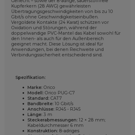
Geflecht – sowie der 8-adrige, sauerstofffreie
Kupferkern (28 AWG) gewährleisten
Übertragungsgeschwindigkeiten von bis zu 10
Gbit/s ohne Geschwindigkeitseinbußen.
Vergoldete Kontakte (24 Karat) schützen vor
Oxidation und Störungen, während der
doppelwandige PVC-Mantel das Kabel sowohl für
den Innen- als auch für den Außenbereich
geeignet macht. Diese Lösung ist ideal für
Anwendungen, bei denen Reichweite und
Verbindungssicherheit entscheidend sind.
Spezifikation:
Marke:
Orico
Modell:
Orico PUG-C7
Standard:
CAT7
Bandbreite:
10 Gbit/s
Anschlüsse:
RJ45 - RJ45
Länge:
3 m
Steckerabmessungen:
12 × 28 mm;
Kabeldurchmesser 6 mm
Konstruktion:
8-adriges