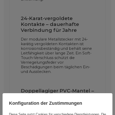
24-Karat-vergoldete
Kontakte – dauerhafte
Verbindung für Jahre
Der modulare Metallstecker mit 24-
karätig vergoldeten Kontakten ist
korrosionsbeständig und behält seine
Leitfähigkeit über lange Zeit. Ein Soft-
Touch-Verschluss schützt die
Verriegelungsfeder vor
Beschädigungen beim täglichen Ein-
und Ausstecken.
Doppellagiger PVC-Mantel –
Kabel für den Innen- und
Außenbereich
Konfiguration der Zustimmungen
Das runde Design mit doppelter PVC-
Diese Seite nutzt Cookies für verschiedene Dienstleistungen. Die