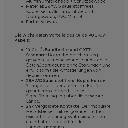
Aluminiumfoliensieb + Schutzgewebe
Material:
28AWG sauerstofffreier
Kupferkern, Aluminiumfolie und
Drahtgewebe, PVC-Mantel
Farbe:
Schwarz
Die wichtigsten Vorteile des Orico PUG-C7-
Kabels:
10 Gbit/s Bandbreite und CAT7-
Standard:
Doppelte Abschirmung
gewährleistet eine schnelle und stabile
Datenübertragung ohne Störungen und
erfüllt somit die Anforderungen von
Rechenzentren.
28AWG Sauerstofffreier Kupferkern:
8
Stränge aus sauerstofffreiem Kupfer
garantieren eine verlustfreie
Signalübertragung über die gesamte
Länge.
24K vergoldete Kontakte:
Der modulare
Metallstecker mit vergoldeten Stiften
oxidiert nicht und gewährleistet einen
dauerhaften Kontakt für den
Langzeitgebrauch.