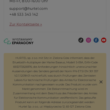
Mo-Fr, 8:00-16:00 Uhr
support@hurtel.com
+48 533 343 142
Zur Kontaktseite »
HURTEL sp. z o.o. mit Sitz in Zielona Góra informiert, dass der
Bluetooth-Autoplayer der Marke Baseus, Modell S-09A, EAN-Code
6932172626976, die Anforderungen hinsichtlich unerwünschter
Aussendungen des Senders gemäß der Norm PN-ETSI EN 301 357
V2.1.1:2018-01 nicht erfüllt, was durch Prüfungen des Zentralen
Labors für technische Prüfungen des Amtes für Elektronische
Kommunikation nachgewiesen wurde. Das Produkt wurde vom
Markt genommen. Die Bekanntmachung wird im
Zusammenhang mit dem Beschluss des Präsidenten des Amtes
für Elektronische Kommunikation veröffentlicht. Das gekaufte
Produkt kann an folgende Adresse zurückgesendet werden:
Hurtel Sp. z o.o., ul. Międzyrzecka 12, 65-127 Zielona Góra.