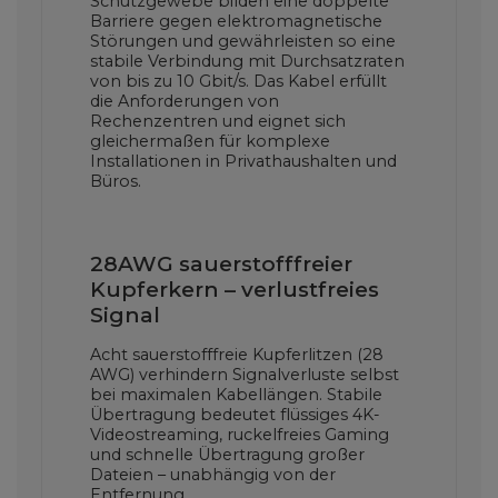
Schutzgewebe bilden eine doppelte
Barriere gegen elektromagnetische
Störungen und gewährleisten so eine
stabile Verbindung mit Durchsatzraten
von bis zu 10 Gbit/s. Das Kabel erfüllt
die Anforderungen von
Rechenzentren und eignet sich
gleichermaßen für komplexe
Installationen in Privathaushalten und
Büros.
28AWG sauerstofffreier
Kupferkern – verlustfreies
Signal
Acht sauerstofffreie Kupferlitzen (28
AWG) verhindern Signalverluste selbst
bei maximalen Kabellängen. Stabile
Übertragung bedeutet flüssiges 4K-
Videostreaming, ruckelfreies Gaming
und schnelle Übertragung großer
Dateien – unabhängig von der
Entfernung.