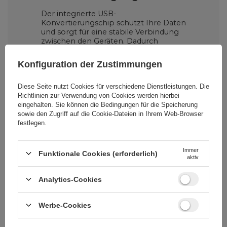
Der integrierte USB-
Konvertierungschip schützt Ihre Daten
und sorgt für eine stabile Verbindung
zwischen den Geräten. Dadurch
können Sie den Adapter verwenden,
ohne Angst haben zu müssen, dass
Konfiguration der Zustimmungen
Ihre Dateien verloren gehen.
Diese Seite nutzt Cookies für verschiedene Dienstleistungen. Die
Richtlinien zur Verwendung von Cookies
werden hierbei
Breite Kompatibilität
eingehalten. Sie können die Bedingungen für die Speicherung
sowie den Zugriff auf die Cookie-Dateien in Ihrem Web-Browser
festlegen.
Der Adapter funktioniert mit einer
Vielzahl von Betriebssystemen und
Geräten, darunter Laptops, Desktops,
Immer
Smartphones, Tablets und andere
Funktionale Cookies (erforderlich)
aktiv
Geräte, die USB-C und USB-A
unterstützen.
Analytics-Cookies
Werbe-Cookies