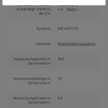
Für dieses Produkt
Hurtel Sp. z
zuständige Stelle in
o.o.
Mehr
der EU
Symbol
ME-APP172
Garantie
Mobiltelefonzubehör
Verpackungshöhe in
18,5
Zentimetern
Verpackungslänge in
1,9
Zentimetern
Verpackungsbreite in
6,3
Zentimetern