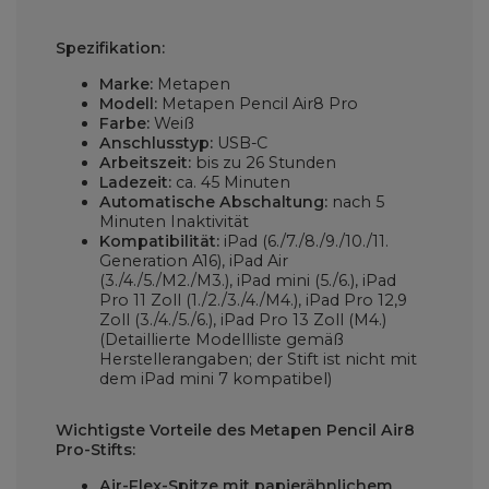
Spezifikation:
Marke:
Metapen
Modell:
Metapen Pencil Air8 Pro
Farbe:
Weiß
Anschlusstyp:
USB-C
Arbeitszeit:
bis zu 26 Stunden
Ladezeit:
ca. 45 Minuten
Automatische Abschaltung:
nach 5
Minuten Inaktivität
Kompatibilität:
iPad (6./7./8./9./10./11.
Generation A16), iPad Air
(3./4./5./M2./M3.), iPad mini (5./6.), iPad
Pro 11 Zoll (1./2./3./4./M4.), iPad Pro 12,9
Zoll (3./4./5./6.), iPad Pro 13 Zoll (M4.)
(Detaillierte Modellliste gemäß
Herstellerangaben; der Stift ist nicht mit
dem iPad mini 7 kompatibel)
Wichtigste Vorteile des Metapen Pencil Air8
Pro-Stifts:
Air-Flex-Spitze mit papierähnlichem