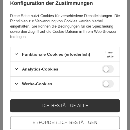
Konfiguration der Zustimmungen
Der Stift benötigt keine Bluetooth-
Kopplung – ein Klick genügt zum
Diese Seite nutzt Cookies für verschiedene Dienstleistungen. Die
Starten. Eine dreifarbige LED-Anzeige
Richtlinien zur Verwendung von Cookies
werden hierbei
ermöglicht die einfache Überprüfung
eingehalten. Sie können die Bedingungen für die Speicherung
des Ladezustands, und die
sowie den Zugriff auf die Cookie-Dateien in Ihrem Web-Browser
automatische Abschaltfunktion hilft,
festlegen.
Energie zu sparen.
Immer
Funktionale Cookies (erforderlich)
aktiv
Analytics-Cookies
Werbe-Cookies
Cena sugerowana
32,55 EUR
/
Stk
ICH BESTÄTIGE ALLE
Marke
Metapen
ERFORDERLICH BESTÄTIGEN