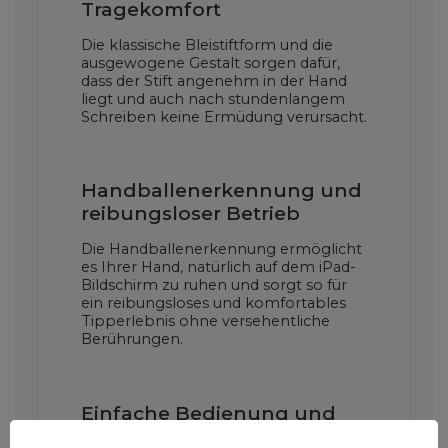
Tragekomfort
Die klassische Bleistiftform und die
ausgewogene Gestalt sorgen dafür,
dass der Stift angenehm in der Hand
liegt und auch nach stundenlangem
Schreiben keine Ermüdung verursacht.
Handballenerkennung und
reibungsloser Betrieb
Die Handballenerkennung ermöglicht
es Ihrer Hand, natürlich auf dem iPad-
Bildschirm zu ruhen und sorgt so für
ein reibungsloses und komfortables
Tipperlebnis ohne versehentliche
Berührungen.
Einfache Bedienung und
LED-Anzeige