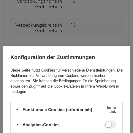
Verpackungshöhe in
16
Zentimetern
Verpackungsbreite in
10
Zentimetern
Verpackungslänge in
2
Zentimetern
Konfiguration der Zustimmungen
Diese Seite nutzt Cookies für verschiedene Dienstleistungen. Die
Produzenten-Code
S-UM018A13B2
Richtlinien zur Verwendung von Cookies
werden hierbei
eingehalten. Sie können die Bedingungen für die Speicherung
sowie den Zugriff auf die Cookie-Dateien in Ihrem Web-Browser
festlegen.
Zusatzfunktionen
Mit LED Licht
Immer
Funktionale Cookies (erforderlich)
Maximale
2.4 A
aktiv
Stromstärke
Analytics-Cookies