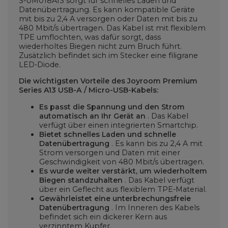
S-UM018A13 sorgt für schnelles Laden und
Datenübertragung. Es kann kompatible Geräte
mit bis zu 2,4 A versorgen oder Daten mit bis zu
480 Mbit/s übertragen. Das Kabel ist mit flexiblem
TPE umflochten, was dafür sorgt, dass
wiederholtes Biegen nicht zum Bruch führt.
Zusätzlich befindet sich im Stecker eine filigrane
LED-Diode.
Die wichtigsten Vorteile des Joyroom Premium
Series A13 USB-A / Micro-USB-Kabels:
Es passt die Spannung und den Strom
automatisch an Ihr Gerät an
. Das Kabel
verfügt über einen integrierten Smartchip.
Bietet schnelles Laden und schnelle
Datenübertragung
. Es kann bis zu 2,4 A mit
Strom versorgen und Daten mit einer
Geschwindigkeit von 480 Mbit/s übertragen.
Es wurde weiter verstärkt, um wiederholtem
Biegen standzuhalten
. Das Kabel verfügt
über ein Geflecht aus flexiblem TPE-Material.
Gewährleistet eine unterbrechungsfreie
Datenübertragung
. Im Inneren des Kabels
befindet sich ein dickerer Kern aus
verzinntem Kupfer.