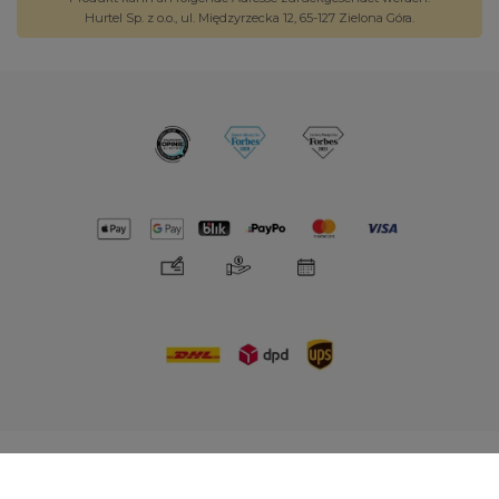
Hurtel Sp. z o.o., ul. Międzyrzecka 12, 65-127 Zielona Góra.