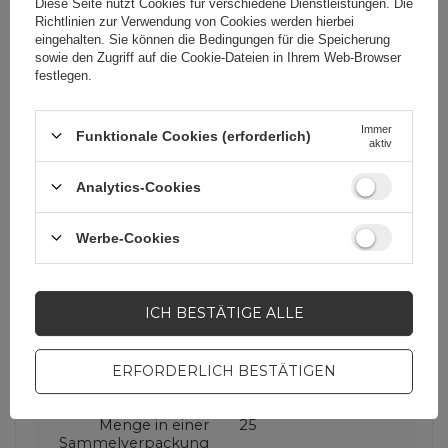
Diese Seite nutzt Cookies für verschiedene Dienstleistungen. Die
Zentimetern
Richtlinien zur Verwendung von Cookies
werden hierbei
eingehalten. Sie können die Bedingungen für die Speicherung
sowie den Zugriff auf die Cookie-Dateien in Ihrem Web-Browser
Verpackungsbreite in
11,35
festlegen.
Zentimetern
Immer
Funktionale Cookies (erforderlich)
aktiv
Verpackungslänge in
1
Zentimetern
Analytics-Cookies
Anwendung
Für Smartphones
Werbe-Cookies
Produzenten-Code
JR-BP743
ICH BESTÄTIGE ALLE
Verpackung
Box
ERFORDERLICH BESTÄTIGEN
Menge in einer
25
Sammelverpackung