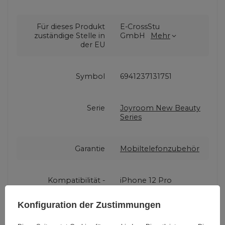
Für dieses Produkt
E-CrossStu
zuständige Stelle in
GmbH
Mehr
der EU
Symbol
6941237131751
Serie
Joyroom New Beauty
Series
Garantie
Mobiltelefonzubehör
Kompatibilität -
iPhone 12 Pro
Gerätemodell
Konfiguration der Zustimmungen
Verpackungshöhe in
19