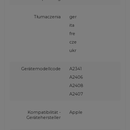
Tłumaczenia
ger
ita
fre
cze
ukr
Gerätemodellcode
A2341
A2406
A2408
A2407
Kompatibilität -
Apple
Gerätehersteller