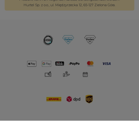
Hurtel Sp. z o.o., ul. Międzyrzecka 12, 65-127 Zielona Góra.