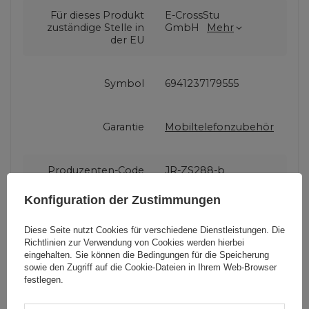
Für dieses Produkt
E-CrossStu
zuständige Stelle in
GmbH
Mehr
der EU
Symbol
6941237179555
Garantie
Mobiltelefonzubehör
Produzenten-Code
JR-ZS288-b
Konfiguration der Zustimmungen
Verpackung
Box
Diese Seite nutzt Cookies für verschiedene Dienstleistungen. Die
Richtlinien zur Verwendung von Cookies
werden hierbei
eingehalten. Sie können die Bedingungen für die Speicherung
Minimale
67
sowie den Zugriff auf die Cookie-Dateien in Ihrem Web-Browser
Gerätebreite (mm)
festlegen.