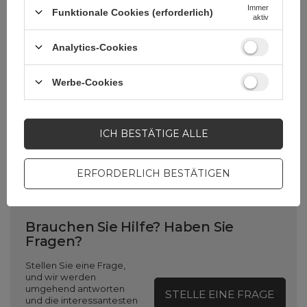
Maximale
77
Immer
Funktionale Cookies (erforderlich)
Gerätebreite (mm)
aktiv
Analytics-Cookies
Befestigungsort
Lenker
Werbe-Cookies
Halterungstyp
Klemmen
ICH BESTÄTIGE ALLE
Farbe
Schwarz
ERFORDERLICH BESTÄTIGEN
Brauchen Sie Hilfe? Haben Sie
Fragen?
Stellen Sie eine Frage,
und wir werden
umgehend antworten
STELLE EINE FRAGE
und die interessantesten