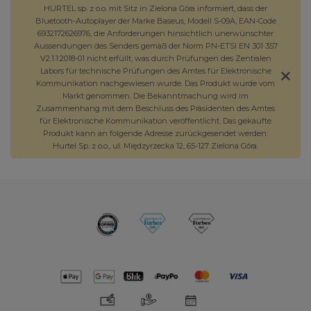
HURTEL sp. z o.o. mit Sitz in Zielona Góra informiert, dass der
Bluetooth-Autoplayer der Marke Baseus, Modell S-09A, EAN-Code
6932172626976, die Anforderungen hinsichtlich unerwünschter
Aussendungen des Senders gemäß der Norm PN-ETSI EN 301 357
V2.1.1:2018-01 nicht erfüllt, was durch Prüfungen des Zentralen
Labors für technische Prüfungen des Amtes für Elektronische
Kommunikation nachgewiesen wurde. Das Produkt wurde vom
Markt genommen. Die Bekanntmachung wird im
Zusammenhang mit dem Beschluss des Präsidenten des Amtes
für Elektronische Kommunikation veröffentlicht. Das gekaufte
Produkt kann an folgende Adresse zurückgesendet werden:
Hurtel Sp. z o.o., ul. Międzyrzecka 12, 65-127 Zielona Góra.