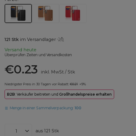
121
Stk
im Versandlager
Versand
heute
Überprüfen Zeiten und Versandkosten
€0.23
inkl. MwSt
/
Stk
Niedrigster Preis in 30 Tagen vor Rabatt:
€0.21
+9%
B2B
: Verkäufer beitreten und
Großhandelspreise erhalten
Menge in einer Sammelverpackung:
100
aus
121
Stk