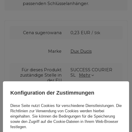
passenden Schlüsselanhänger.
Cena sugerowana
0,23 EUR
/
Stk
Marke
Dux Ducis
Für dieses Produkt
SUCCESS COURIER
zuständige Stelle in
SL
Mehr
der EU
Konfiguration der Zustimmungen
Symbol
6934913031759
Diese Seite nutzt Cookies für verschiedene Dienstleistungen. Die
Richtlinien zur Verwendung von Cookies
werden hierbei
eingehalten. Sie können die Bedingungen für die Speicherung
Serie
Dux Ducis Hivo
sowie den Zugriff auf die Cookie-Dateien in Ihrem Web-Browser
festlegen.