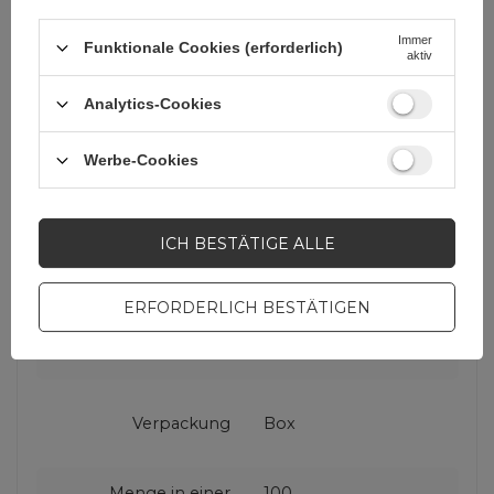
Garantie
Mobiltelefonzubehör
Immer
Funktionale Cookies (erforderlich)
aktiv
Verpackungshöhe in
18,1
Analytics-Cookies
Zentimetern
Werbe-Cookies
Verpackungsbreite in
10,2
Zentimetern
ICH BESTÄTIGE ALLE
Verpackungslänge in
2,1
Zentimetern
ERFORDERLICH BESTÄTIGEN
Farbe
Schwarz
Verpackung
Box
Menge in einer
100