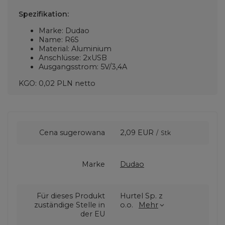
Spezifikation:
Marke: Dudao
Name: R6S
Material: Aluminium
Anschlüsse: 2xUSB
Ausgangsstrom: 5V/3,4A
KGO: 0,02 PLN netto
Cena sugerowana
2,09 EUR
/
Stk
Marke
Dudao
Für dieses Produkt
Hurtel Sp. z
zuständige Stelle in
o.o.
Mehr
der EU