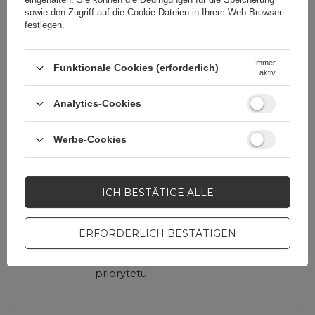
sowie den Zugriff auf die Cookie-Dateien in Ihrem Web-Browser
Maximale
3 A
festlegen.
Stromstärke
4 A
Immer
Funktionale Cookies (erforderlich)
aktiv
Kabel enthalten
Nein
Analytics-Cookies
Art von Ladegeräten
Auto
Werbe-Cookies
Verpackung
Box
ICH BESTÄTIGE ALLE
Steckertyp
USB-A (weiblich)
ERFORDERLICH BESTÄTIGEN
Pomijaj wyliczenie
Tak
priorytetu