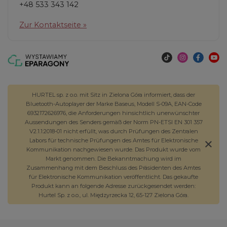
+48 533 343 142
Zur Kontaktseite »
HURTEL sp. z o.o. mit Sitz in Zielona Góra informiert, dass der
Bluetooth-Autoplayer der Marke Baseus, Modell S-09A, EAN-Code
6932172626976, die Anforderungen hinsichtlich unerwünschter
Aussendungen des Senders gemäß der Norm PN-ETSI EN 301 357
V2.1.1:2018-01 nicht erfüllt, was durch Prüfungen des Zentralen
Labors für technische Prüfungen des Amtes für Elektronische
Kommunikation nachgewiesen wurde. Das Produkt wurde vom
Markt genommen. Die Bekanntmachung wird im
Zusammenhang mit dem Beschluss des Präsidenten des Amtes
für Elektronische Kommunikation veröffentlicht. Das gekaufte
Produkt kann an folgende Adresse zurückgesendet werden:
Hurtel Sp. z o.o., ul. Międzyrzecka 12, 65-127 Zielona Góra.