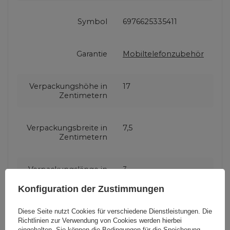
Symbol
6976625335411
Garantie
Mobiltelefonzubehör
Verpackungshöhe in
17
Zentimetern
Verpackungsbreite in
7,5
Zentimetern
Verpackungslänge in
3
Zentimetern
Konfiguration der Zustimmungen
Produzenten-Code
R6S red
Diese Seite nutzt Cookies für verschiedene Dienstleistungen. Die
Richtlinien zur Verwendung von Cookies
werden hierbei
eingehalten. Sie können die Bedingungen für die Speicherung