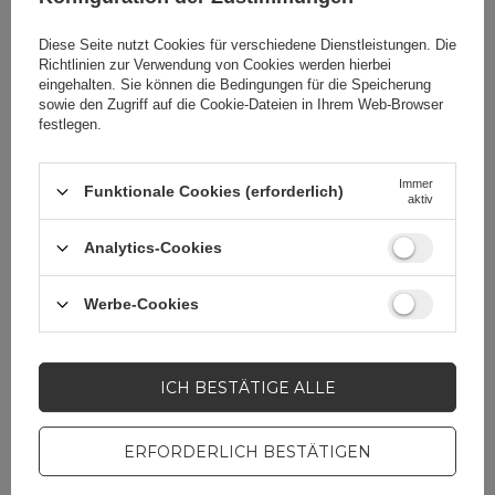
Gebrauch.
Diese Seite nutzt Cookies für verschiedene Dienstleistungen. Die
Richtlinien zur Verwendung von Cookies
werden hierbei
eingehalten. Sie können die Bedingungen für die Speicherung
sowie den Zugriff auf die Cookie-Dateien in Ihrem Web-Browser
festlegen.
Immer
Funktionale Cookies (erforderlich)
aktiv
Cena sugerowana
23,02 EUR
/
Stk
Analytics-Cookies
Werbe-Cookies
Marke
Baseus
Für dieses Produkt
Apex CE Specialists
ICH BESTÄTIGE ALLE
zuständige Stelle in
GmbH
Mehr
der EU
ERFORDERLICH BESTÄTIGEN
Symbol
C0013D00