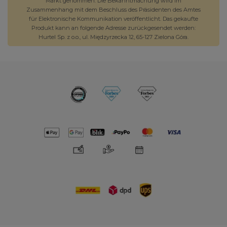
Markt genommen. Die Bekanntmachung wird im
Zusammenhang mit dem Beschluss des Präsidenten des Amtes
für Elektronische Kommunikation veröffentlicht. Das gekaufte
Produkt kann an folgende Adresse zurückgesendet werden:
Hurtel Sp. z o.o., ul. Międzyrzecka 12, 65-127 Zielona Góra.