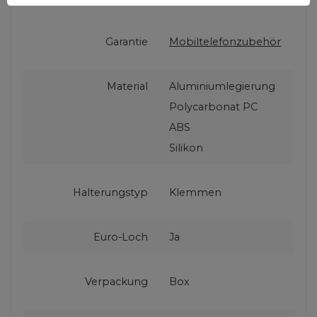
Garantie
Mobiltelefonzubehör
Material
Aluminiumlegierung
Polycarbonat PC
ABS
Silikon
Halterungstyp
Klemmen
Euro-Loch
Ja
Verpackung
Box