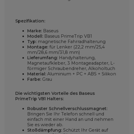
Spezifikation:
Marke:
Baseus
Modell:
Baseus PrimeTrip VB1
Typ:
magnetische Fahrradhalterung
Montage:
für Lenker (22,2 mm/25,4
mm/28,6 mm/31,8 mm)
Lieferumfang:
Handyhalterung,
Magnetaufkleber, 3 Montageadapter, L-
förmiger Schraubendreher, Alkoholtuch
Material:
Aluminium + PC + ABS + Silikon
Farbe:
Grau
Die wichtigsten Vorteile des Baseus
PrimeTrip VB1 Halters:
Robuster Schnellverschlussmagnet:
Bringen Sie Ihr Telefon schnell und
einfach mit einer Hand an und nehmen
Sie es wieder ab.
Stoßdämpfung:
Schützt Ihr Gerät auf