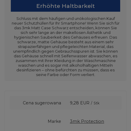
Erhöhte Haltbarkeit
Schluss mit dem häufigen und unökologischen Kauf
neuer Schutzhüllen für Ihr Smartphone! Wenn Sie sich für
das 3mk Matt Case Schwarz entscheiden, können Sie
sich sehr lange an der makellosen Ästhetik und
hygienischen Sauberkeit des Gehäuses erfreuen. Das
schwarze, matte Gehäuse besteht aus einem sehr
strapazierfähigen und pflegeleichten Material, das
unempfindlich gegen Gebrauchsspuren ist. Sie können
das Gehäuse schnell mit Seifenwasser abwaschen, es
zusammen mit Ihrer Kleidung in der Waschmaschine
waschen und es sogar mit alkoholhaltigen Mitteln
desinfizieren – ohne befürchten zu müssen, dass es
seine Farbe oder Form verliert.
Cena sugerowana
9,28 EUR
/
Stk
Marke
3mk Protection