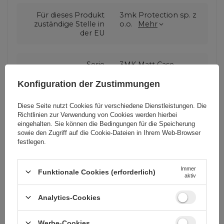
Für dieses Produkt
3mk Protection sp. z
zuständige Stelle in
o.o.
Mehr
der EU
Serie
3MK Matt Case
Konfiguration der Zustimmungen
Garantie
Mobiltelefonzubehör
Diese Seite nutzt Cookies für verschiedene Dienstleistungen. Die
Richtlinien zur Verwendung von Cookies
werden hierbei
eingehalten. Sie können die Bedingungen für die Speicherung
Verpackungshöhe in
19,5
sowie den Zugriff auf die Cookie-Dateien in Ihrem Web-Browser
Zentimetern
festlegen.
Verpackungslänge in
1,6
Immer
Funktionale Cookies (erforderlich)
aktiv
Zentimetern
Analytics-Cookies
Verpackungsbreite in
8,5
Zentimetern
Werbe-Cookies