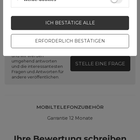
ICH BESTÄTIGE ALLE
Brauchen Sie Hilfe? Haben Sie
Fragen?
ERFORDERLICH BESTÄTIGEN
Stellen Sie eine Frage,
und wir werden
umgehend antworten
STELLE EINE FRAGE
und die interessantesten
Fragen und Antworten für
andere veröffentlichen.
MOBILTELEFONZUBEHÖR
Garrantie 12 Monate
Ihre Bewertung schreiben