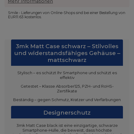
Mehr Informationen
Smile - Lieferungen von Online-Shops sind bei einer Bestellung von
EUR11.63
kostenlos.
3mk Matt Case schwarz – Stilvolles
und widerstandsfähiges Gehäuse –
mattschwarz
Stylisch – es schützt Ihr Smartphone und schützt es
effektiv
Getestet – Klasse Absorber125, PZH- und RoHS-
Zertifikate
Beständig – gegen Schmutz, Kratzer und Verfärbungen
Designerschutz
3mk Matt Case black ist eine einzigartige, schwarze
Smartphone-Hülle, die beweist, dass höchste