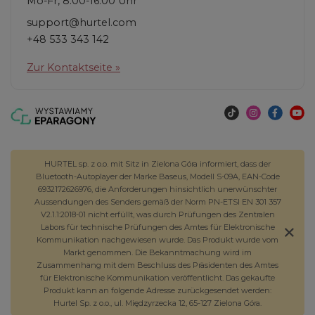
Mo-Fr, 8:00-16:00 Uhr
support@hurtel.com
+48 533 343 142
Zur Kontaktseite »
HURTEL sp. z o.o. mit Sitz in Zielona Góra informiert, dass der
Bluetooth-Autoplayer der Marke Baseus, Modell S-09A, EAN-Code
6932172626976, die Anforderungen hinsichtlich unerwünschter
Aussendungen des Senders gemäß der Norm PN-ETSI EN 301 357
V2.1.1:2018-01 nicht erfüllt, was durch Prüfungen des Zentralen
Labors für technische Prüfungen des Amtes für Elektronische
Kommunikation nachgewiesen wurde. Das Produkt wurde vom
Markt genommen. Die Bekanntmachung wird im
Zusammenhang mit dem Beschluss des Präsidenten des Amtes
für Elektronische Kommunikation veröffentlicht. Das gekaufte
Produkt kann an folgende Adresse zurückgesendet werden:
Hurtel Sp. z o.o., ul. Międzyrzecka 12, 65-127 Zielona Góra.