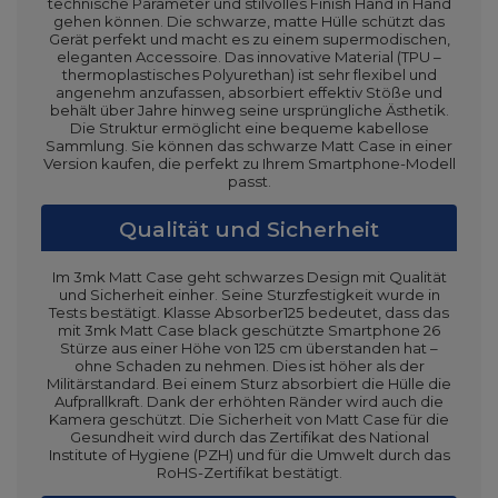
technische Parameter und stilvolles Finish Hand in Hand
gehen können. Die schwarze, matte Hülle schützt das
Gerät perfekt und macht es zu einem supermodischen,
eleganten Accessoire. Das innovative Material (TPU –
thermoplastisches Polyurethan) ist sehr flexibel und
angenehm anzufassen, absorbiert effektiv Stöße und
behält über Jahre hinweg seine ursprüngliche Ästhetik.
Die Struktur ermöglicht eine bequeme kabellose
Sammlung. Sie können das schwarze Matt Case in einer
Version kaufen, die perfekt zu Ihrem Smartphone-Modell
passt.
Qualität und Sicherheit
Im 3mk Matt Case geht schwarzes Design mit Qualität
und Sicherheit einher. Seine Sturzfestigkeit wurde in
Tests bestätigt. Klasse Absorber125 bedeutet, dass das
mit 3mk Matt Case black geschützte Smartphone 26
Stürze aus einer Höhe von 125 cm überstanden hat –
ohne Schaden zu nehmen. Dies ist höher als der
Militärstandard. Bei einem Sturz absorbiert die Hülle die
Aufprallkraft. Dank der erhöhten Ränder wird auch die
Kamera geschützt. Die Sicherheit von Matt Case für die
Gesundheit wird durch das Zertifikat des National
Institute of Hygiene (PZH) und für die Umwelt durch das
RoHS-Zertifikat bestätigt.