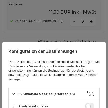
universal
11,39 EUR
inkl. MwSt
-
206 Stk auf Kundenbestellung
+
ESR Armorite Kameraabdeckung
für iPhone 16 / 16 Plus / 17 -
Transparent
Konfiguration der Zustimmungen
Diese Seite nutzt Cookies für verschiedene Dienstleistungen. Die
Richtlinien zur Verwendung von Cookies
werden hierbei
EAN:
4894240287163
eingehalten. Sie können die Bedingungen für die Speicherung
sowie den Zugriff auf die Cookie-Dateien in Ihrem Web-Browser
festlegen.
universal
5,81 EUR
inkl. MwSt
Immer
Funktionale Cookies (erforderlich)
aktiv
-
395 Stk auf Kundenbestellung
+
Analytics-Cookies