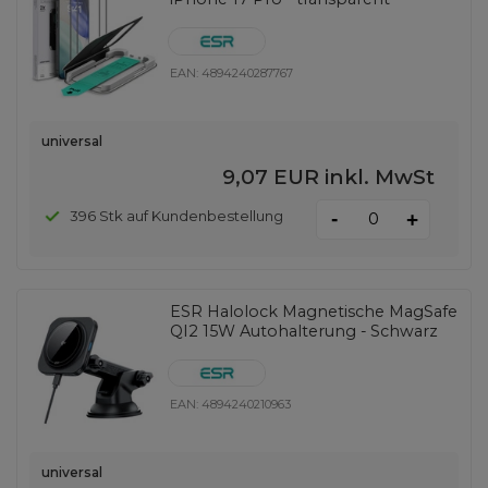
EAN:
4894240287767
universal
9,07 EUR
inkl. MwSt
-
396 Stk auf Kundenbestellung
+
ESR Halolock Magnetische MagSafe
QI2 15W Autohalterung - Schwarz
EAN:
4894240210963
universal