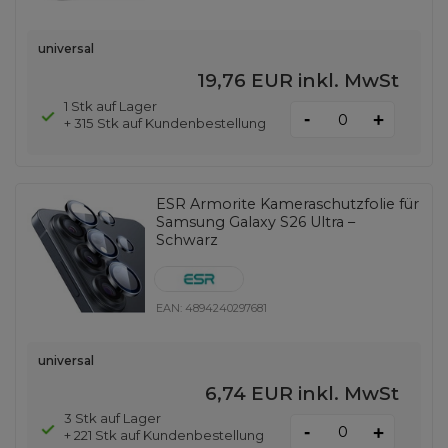
universal
19,76 EUR
inkl. MwSt
1 Stk auf Lager
-
+
+ 315 Stk auf Kundenbestellung
ESR Armorite Kameraschutzfolie für
Samsung Galaxy S26 Ultra –
Schwarz
EAN:
4894240297681
universal
6,74 EUR
inkl. MwSt
3 Stk auf Lager
-
+
+ 221 Stk auf Kundenbestellung