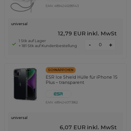
EAN:
4894240289143
universal
12,79 EUR
inkl. MwSt
1 Stk auf Lager
-
+
+ 181 Stk auf Kundenbestellung
SCHNÄPPCHEN
ESR Ice Shield Hülle für iPhone 15
Plus – transparent
EAN:
4894240173862
universal
6,07 EUR
inkl. MwSt