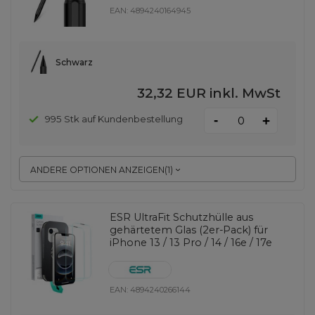
EAN:
4894240164945
Schwarz
32,32 EUR
inkl. MwSt
-
995 Stk auf Kundenbestellung
+
ANDERE OPTIONEN ANZEIGEN
(
1
)
ESR UltraFit Schutzhülle aus
gehärtetem Glas (2er-Pack) für
iPhone 13 / 13 Pro / 14 / 16e / 17e
EAN:
4894240266144