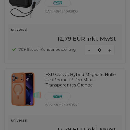
EAN:
4894240289105
universal
12,79 EUR
inkl. MwSt
-
709 Stk auf Kundenbestellung
+
ESR Classic Hybrid MagSafe Hülle
für iPhone 17 Pro Max –
Transparentes Orange
EAN:
4894240291627
universal
12,79 EUR
inkl. MwSt