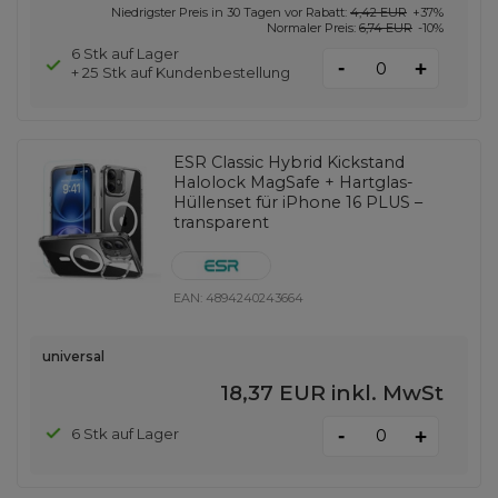
Niedrigster Preis in 30 Tagen vor Rabatt:
4,42 EUR
+37%
Normaler Preis:
6,74 EUR
-10%
6 Stk auf Lager
-
+
+ 25 Stk auf Kundenbestellung
ESR Classic Hybrid Kickstand
Halolock MagSafe + Hartglas-
Hüllenset für iPhone 16 PLUS –
transparent
EAN:
4894240243664
universal
18,37 EUR
inkl. MwSt
-
6 Stk auf Lager
+