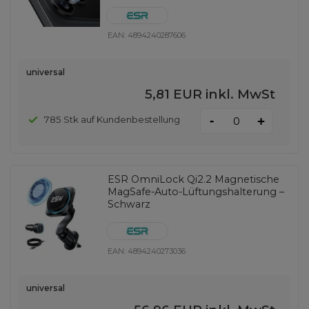
EAN:
4894240287606
universal
5,81 EUR
inkl. MwSt
-
785 Stk auf Kundenbestellung
+
ESR OmniLock Qi2.2 Magnetische
MagSafe-Auto-Lüftungshalterung –
Schwarz
EAN:
4894240273036
universal