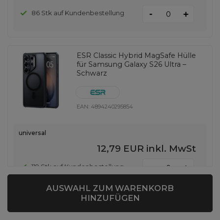
-
86 Stk auf Kundenbestellung
+
ESR Classic Hybrid MagSafe Hülle
für Samsung Galaxy S26 Ultra –
Schwarz
EAN:
4894240295854
universal
12,79 EUR
inkl. MwSt
-
119 Stk auf Kundenbestellung
+
AUSWAHL ZUM WARENKORB
HINZUFÜGEN
ESR Armorite gehärtetes Glas für
iPad Air 10,9'' 4/5 2020-2022 / Pro