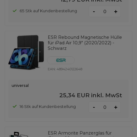
-
65 Stk auf Kundenbestellung
+
ESR Rebound Magnetische Hülle
für iPad Air 10,9" (2020/2022) -
Schwarz
EAN:
4894240122648
universal
25,34 EUR
inkl. MwSt
-
16 Stk auf Kundenbestellung
+
ESR Armorite Panzerglas für