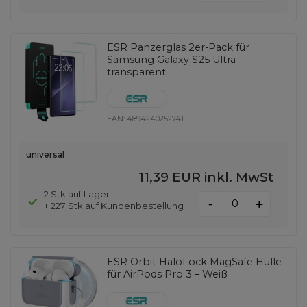
ESR Panzerglas 2er-Pack für
Samsung Galaxy S25 Ultra -
transparent
EAN:
4894240252741
universal
11,39 EUR
inkl. MwSt
2 Stk auf Lager
-
+
+ 227 Stk auf Kundenbestellung
ESR Orbit HaloLock MagSafe Hülle
für AirPods Pro 3 – Weiß