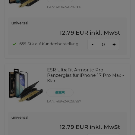
EAN:
4894240287880
universal
12,79 EUR
inkl. MwSt
-
659 Stk auf Kundenbestellung
+
ESR UltraFit Armorite Pro
Panzerglas für iPhone 17 Pro Max -
Klar
EAN:
4894240287927
universal
12,79 EUR
inkl. MwSt