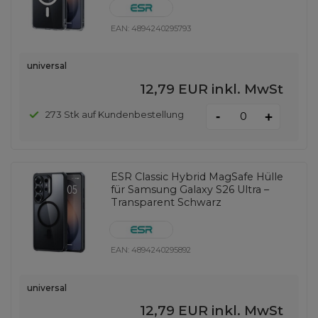
EAN:
4894240295793
universal
12,79 EUR
inkl. MwSt
-
273 Stk auf Kundenbestellung
+
ESR Classic Hybrid MagSafe Hülle
für Samsung Galaxy S26 Ultra –
Transparent Schwarz
EAN:
4894240295892
universal
12,79 EUR
inkl. MwSt