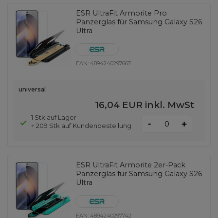
ESR UltraFit Armorite Pro
Panzerglas für Samsung Galaxy S26
Ultra
EAN:
4894240297667
universal
16,04 EUR
inkl. MwSt
1 Stk auf Lager
-
+
+ 209 Stk auf Kundenbestellung
ESR UltraFit Armorite 2er-Pack
Panzerglas für Samsung Galaxy S26
Ultra
EAN:
4894240297742