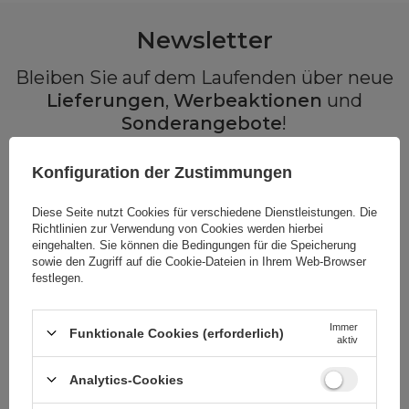
Newsletter
Bleiben Sie auf dem Laufenden über neue
Lieferungen
,
Werbeaktionen
und
Sonderangebote
!
Um B2B-Newsletter zu erhalten, muss das mit der
angegebenen E-Mail verknüpfte Konto den
Großhandelsstatus
Konfiguration der Zustimmungen
haben
.
Diese Seite nutzt Cookies für verschiedene Dienstleistungen. Die
Richtlinien zur Verwendung von Cookies
werden hierbei
Geben Sie Ihren Vornamen ein
eingehalten. Sie können die Bedingungen für die Speicherung
sowie den Zugriff auf die Cookie-Dateien in Ihrem Web-Browser
festlegen.
Geben Sie Ihre E-Mail
Immer
Funktionale Cookies (erforderlich)
aktiv
Ich willige in die Verarbeitung meiner
personenbezogenen Daten (E-Mail-Adresse) zum
Zweck der Zusendung eines Newsletters mit
Analytics-Cookies
kommerziellen Informationen (Marketing) ein. Mehr
lesen unter
Datenschutz.