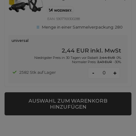
EAN:
5907769300288
Menge in einer Sammelverpackung:
280
universal
2,44 EUR
inkl. MwSt
Niedrigster Preis in 30 Tagen vor Rabatt:
2,44 EUR
0%
Normaler Preis:
3,49 EUR
-30%
-
2582 Stk auf Lager
+
AUSWAHL ZUM WARENKORB
HINZUFÜGEN