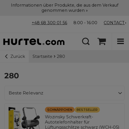
Informationen über Produkte, die aus dem Verkauf
genommen wurden »
+48 68 300 01 56
8:00 - 16:00
CONTACT
Startseite
280
Zurück
280
Sortierung ändern
Beste Relevanz
SCHNÄPPCHEN
BESTSELLER
Wozinsky Schwerkraft-
Autotelefonhalter für
Lüftungsschlitze schwarz (WCH-05)