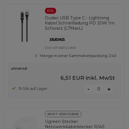
EOL
Dudao USB Type C - Lightning
Kabel Schnellladung PD 20W 1m
Schwarz (L7MaxL)
EAN:
6973687243692
Menge in einer Sammelverpackung:
240
universal
6,51 EUR
inkl. MwSt
-
15 Stk auf Lager
+
NICHT VERFÜGBAR
Ugreen Stecker
Netzwerkkabelstecker RJ45