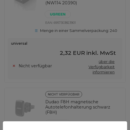
(NW114 20390)
EAN:
6957303823901
Menge in einer Sammelverpackung:
240
universal
2,32 EUR
inkl. MwSt
über die
Nicht verfügbar
Verfügbarkeit
informieren
NICHT VERFÜGBAR
Dudao F8H magnetische
Autotelefonhalterung schwarz
(F8H)