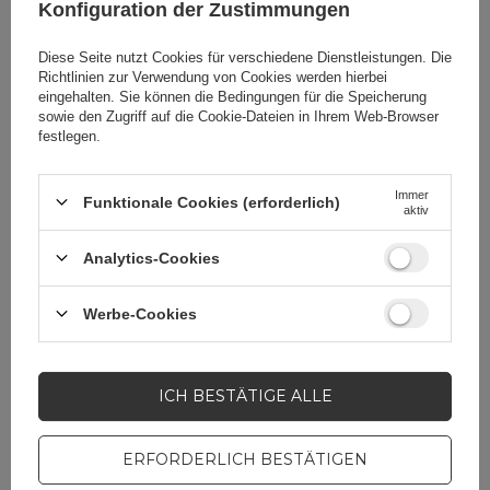
Konfiguration der Zustimmungen
EAN:
6973687243838
Menge in einer Sammelverpackung:
240
Diese Seite nutzt Cookies für verschiedene Dienstleistungen. Die
Richtlinien zur Verwendung von Cookies
werden hierbei
universal
eingehalten. Sie können die Bedingungen für die Speicherung
sowie den Zugriff auf die Cookie-Dateien in Ihrem Web-Browser
6,74 EUR
inkl. MwSt
festlegen.
über die
Nicht verfügbar
Verfügbarkeit
informieren
Immer
Funktionale Cookies (erforderlich)
aktiv
Analytics-Cookies
NICHT VERFÜGBAR
Dudao L7Max USB - USB-Typ-C-
Werbe-Cookies
Kabel Schnellladung PD 66W 1m
mit Display - Schwarz
ICH BESTÄTIGE ALLE
EAN:
6973687243678
Menge in einer Sammelverpackung:
240
ERFORDERLICH BESTÄTIGEN