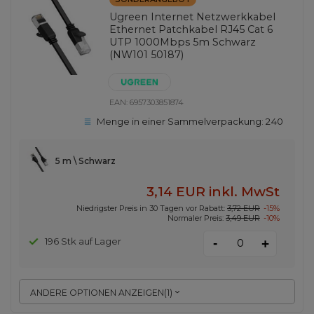
Ugreen Internet Netzwerkkabel
Ethernet Patchkabel RJ45 Cat 6
UTP 1000Mbps 5m Schwarz
(NW101 50187)
EAN:
6957303851874
Menge in einer Sammelverpackung:
240
5 m \ Schwarz
3,14 EUR
inkl. MwSt
Niedrigster Preis in 30 Tagen vor Rabatt:
3,72 EUR
-15%
Normaler Preis:
3,49 EUR
-10%
-
196 Stk auf Lager
+
ANDERE OPTIONEN ANZEIGEN
(
1
)