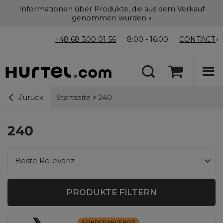
Informationen über Produkte, die aus dem Verkauf
genommen wurden »
+48 68 300 01 56
8:00 - 16:00
CONTACT
Startseite
240
Zurück
240
Sortierung ändern
Beste Relevanz
PRODUKTE FILTERN
SONDERANGEBOT