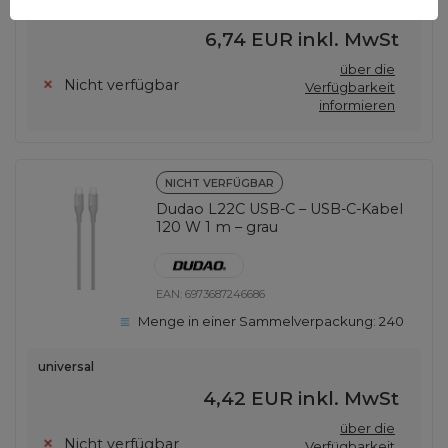
universal
6,74 EUR
inkl. MwSt
über die
Nicht verfügbar
Verfügbarkeit
informieren
NICHT VERFÜGBAR
Dudao L22C USB-C – USB-C-Kabel
120 W 1 m – grau
EAN:
6973687246686
Menge in einer Sammelverpackung:
240
universal
4,42 EUR
inkl. MwSt
über die
Nicht verfügbar
Verfügbarkeit