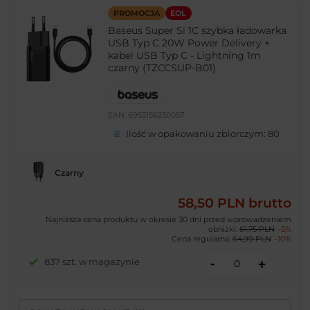
PROMOCJA
EOL
Baseus Super Si 1C szybka ładowarka
USB Typ C 20W Power Delivery +
kabel USB Typ C - Lightning 1m
czarny (TZCCSUP-B01)
EAN:
6953156230057
Ilość w opakowaniu zbiorczym:
80
Czarny
58,50 PLN
brutto
Najniższa cena produktu w okresie 30 dni przed wprowadzeniem
obniżki:
61,75 PLN
-5%
Cena regularna:
64,99 PLN
-10%
-
837 szt. w magazynie
+