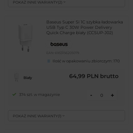
POKAŻ INNE WARIANTY
(
2
)
Baseus Super Si 1C szybka ładowarka
USB Typ C 30W Power Delivery
Quick Charge biały (CCSUP-J02)
EAN:
6953156205079
Ilość w opakowaniu zbiorczym:
170
64,99 PLN
brutto
Biały
-
374 szt. w magazynie
+
POKAŻ INNE WARIANTY
(
1
)