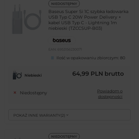
NIEDOSTĘPNY
Baseus Super Si 1C szybka ładowarka
USB Typ C 20W Power Delivery +
kabel USB Typ C - Lightning 1m
niebieski (TZCCSUP-B03)
EAN:
6953156230071
Ilość w opakowaniu zbiorczym:
80
64,99 PLN
brutto
Niebieski
Powiadom o
Niedostępny
dostępności
POKAŻ INNE WARIANTY
(
2
)
NIEDOSTĘPNY