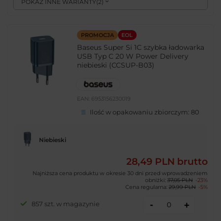
POKAŻ INNE WARIANTY
(
2
)
PROMOCJA
EOL
Baseus Super Si 1C szybka ładowarka
USB Typ C 20 W Power Delivery
niebieski (CCSUP-B03)
EAN:
6953156230019
Ilość w opakowaniu zbiorczym:
80
Niebieski
28,49 PLN
brutto
Najniższa cena produktu w okresie 30 dni przed wprowadzeniem
obniżki:
37,05 PLN
-23%
Cena regularna:
29,99 PLN
-5%
-
857 szt. w magazynie
+