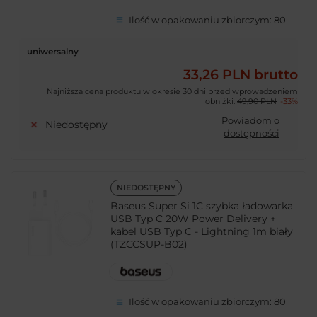
Ilość w opakowaniu zbiorczym:
80
uniwersalny
33,26 PLN
brutto
Najniższa cena produktu w okresie 30 dni przed wprowadzeniem
obniżki:
49,90 PLN
-33%
Powiadom o
Niedostępny
dostępności
NIEDOSTĘPNY
Baseus Super Si 1C szybka ładowarka
USB Typ C 20W Power Delivery +
kabel USB Typ C - Lightning 1m biały
(TZCCSUP-B02)
Ilość w opakowaniu zbiorczym:
80