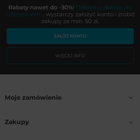
Rabaty nawet do -30%
!
Odblokuj dostęp do
niższych cen
- wystarczy założyć konto i zrobić
zakupy za min. 50 zł.
ZAŁÓŻ KONTO
WIĘCEJ INFO
Moje zamówienie
Zakupy