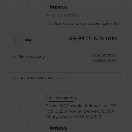
EAN:
6953156230002
Ilość w opakowaniu zbiorczym:
80
49,99 PLN
brutto
Biały
Powiadom o
Niedostępny
dostępności
POKAŻ INNE WARIANTY
(
2
)
NIEDOSTĘPNY
Super Si 1C szybka ładowarka USB
Typ C 25W Power Delivery Quick
Charge biały (CCSP020102)