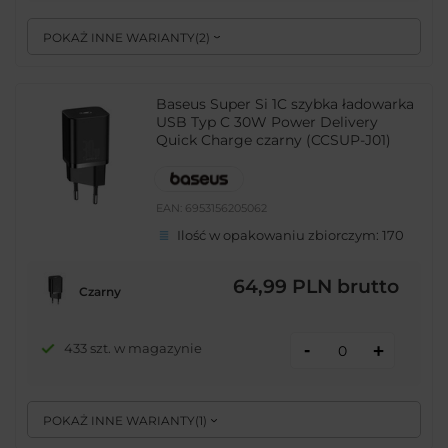
POKAŻ INNE WARIANTY
(
2
)
Baseus Super Si 1C szybka ładowarka
USB Typ C 30W Power Delivery
Quick Charge czarny (CCSUP-J01)
EAN:
6953156205062
Ilość w opakowaniu zbiorczym:
170
64,99 PLN
brutto
Czarny
-
433 szt. w magazynie
+
POKAŻ INNE WARIANTY
(
1
)