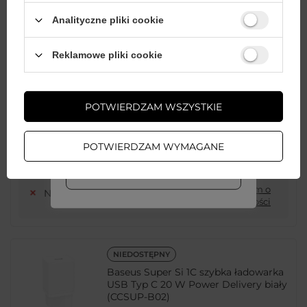
USB Typ C 20W Power Delivery +
Analityczne pliki cookie
kabel USB Typ C - Lightning 1m
czarny (TZCCSUP-B01)
Wystarczy
założyć konto
i zrobić
Reklamowe pliki cookie
zakupy za
min. 50 zł
, aby
odblokować zniżki na kolejne
zamówienia
Ilość w opakowaniu zbiorczym:
80
POTWIERDZAM WSZYSTKIE
uniwersalny
ZAŁÓŻ KONTO
30,33 PLN
brutto
POTWIERDZAM WYMAGANE
Najniższa cena produktu w okresie 30 dni przed wprowadzeniem
WIĘCEJ INFO
obniżki:
30,33 PLN
0%
Powiadom o
Niedostępny
dostępności
NIEDOSTĘPNY
Baseus Super Si 1C szybka ładowarka
USB Typ C 20 W Power Delivery biały
(CCSUP-B02)