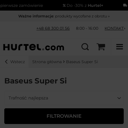
erwsze zamówienie
Do -30% z
Hurtel+
Wy
Ważne informacje
: produkty wycofane z obrotu »
+48 68 300 01 56
8:00 - 16:00
KONTAKT
Strona główna
Baseus Super Si
Wstecz
Baseus Super Si
Zmień sortowanie
Trafność: najlepsza
FILTROWANIE