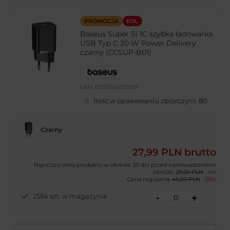
PROMOCJA
EOL
Baseus Super Si 1C szybka ładowarka
USB Typ C 20 W Power Delivery
czarny (CCSUP-B01)
EAN:
6953156229990
Ilość w opakowaniu zbiorczym:
80
Czarny
27,99 PLN
brutto
Najniższa cena produktu w okresie 30 dni przed wprowadzeniem
obniżki:
29,25 PLN
-4%
Cena regularna:
45,00 PLN
-38%
-
2554 szt. w magazynie
+