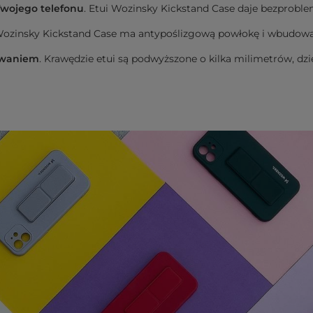
Twojego telefonu
. Etui Wozinsky Kickstand Case daje bezprobl
Wozinsky Kickstand Case ma antypoślizgową powłokę i wbudowan
sowaniem
. Krawędzie etui są podwyższone o kilka milimetrów, d