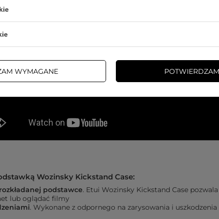
kie
kie
ZAM WYMAGANE
POTWIERDZAM
 podstawką Wozinsky Kickstand Case:
 rozkładanej podstawce
. Etui Wozinsky Kickstand Case pozwala
et lub oglądać filmy
dzeniami
. Wykonane z odpornego na zarysowania i uszkodzenia m