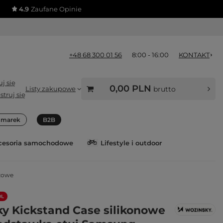
4.9
Zaufane Opinie
+48 68 300 01 56
8:00 - 16:00
KONTAKT
j się
0,00 PLN
Listy zakupowe
brutto
struj się
a marek
B2B
cesoria samochodowe
Lifestyle i outdoor
óżowe
OL
y Kickstand Case silikonowe