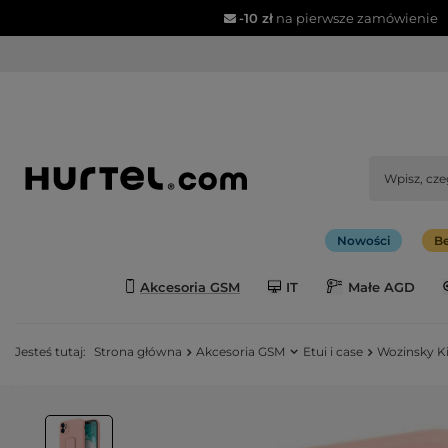
-10 zł
na pierwsze zamówienie
Nowości
Be
Akcesoria GSM
IT
Małe AGD
Jesteś tutaj:
Strona główna
Akcesoria GSM
Etui i case
Wozinsky Ki