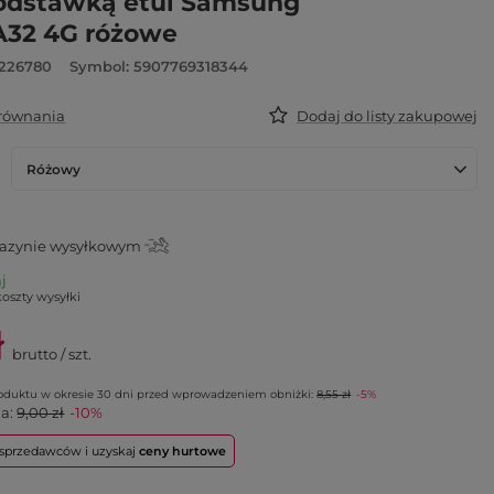
podstawką etui Samsung
A32 4G różowe
6226780
Symbol: 5907769318344
orównania
Dodaj do listy zakupowej
Różowy
azynie wysyłkowym
aj
koszty wysyłki
ł
brutto
/
szt.
roduktu w okresie 30 dni przed wprowadzeniem obniżki:
8,55 zł
-5%
na:
9,00 zł
-10%
o sprzedawców i uzyskaj
ceny hurtowe