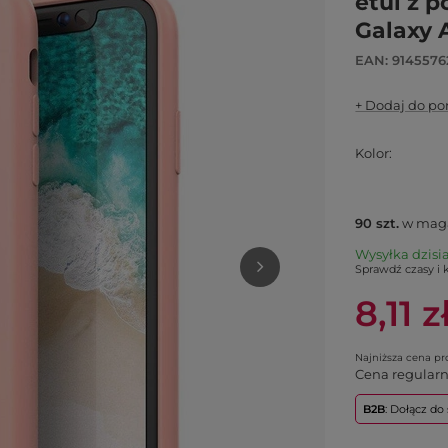
etui z 
Galaxy 
EAN: 914557
+ Dodaj do p
Kolor
90
szt.
w mag
Wysyłka
dzisi
Sprawdź czasy i 
8,11 z
Najniższa cena p
Cena regular
B2B
: Dołącz d