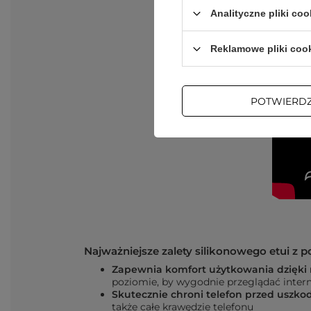
Analityczne pliki coo
Reklamowe pliki coo
POTWIERD
Najważniejsze zalety silikonowego etui z
Zapewnia komfort użytkowania dzięki
poziomie, by wygodnie przeglądać intern
Skutecznie chroni telefon przed uszko
także całe krawędzie telefonu