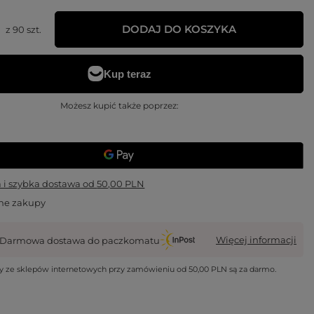
DODAJ DO KOSZYKA
z
90
szt.
Możesz kupić także poprzez:
i szybka dostawa
od
50,00 PLN
ne zakupy
Więcej informacji
Darmowa dostawa do paczkomatu
wy ze sklepów internetowych przy zamówieniu od
50,00 PLN
są za darmo.