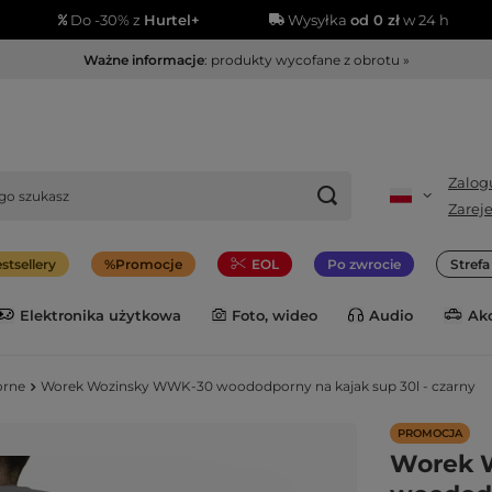
Do -30% z
Hurtel+
Wysyłka
od 0 zł
w 24 h
Ważne informacje
: produkty wycofane z obrotu »
Zalogu
Zareje
stsellery
Promocje
EOL
Po zwrocie
Stref
Elektronika użytkowa
Foto, wideo
Audio
Ak
orne
Worek Wozinsky WWK-30 woododporny na kajak sup 30l - czarny
PROMOCJA
Worek 