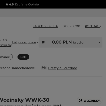
4.9
Zaufane Opinie
+48 68 300 01 56
8:00 - 16:00
KONTAKT
j się
0,00 PLN
Listy zakupowe
brutto
struj się
a marek
B2B
cesoria samochodowe
Lifestyle i outdoor
Wozinsky WWK-30