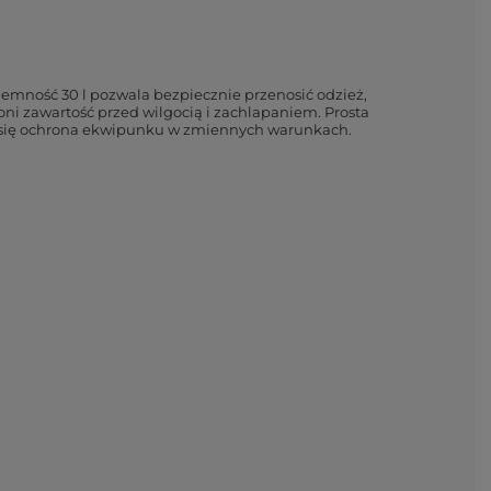
mność 30 l pozwala bezpiecznie przenosić odzież,
oni zawartość przed wilgocią i zachlapaniem. Prosta
zy się ochrona ekwipunku w zmiennych warunkach.