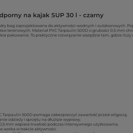
rny na kajak SUP 30 l - czarny
y bag zaprojektowana do aktywności wodnych i outdoorowych. Poje
praw terenowych. Materiał PVC Tarpaulin 500D o grubości 0,5 mm chr
bkie pakowanie. To praktyczne rozwiązanie wszędzie tam, gdzie lic
C Tarpaulin 500D pomaga zabezpieczyć zawartość przed wilgocią.
e odzieży i sprzętu na dłuższe wyprawy.
0,5 mm wspiera trwałość podczas intensywnego użytkowania.
e worka w trakcie aktywności.