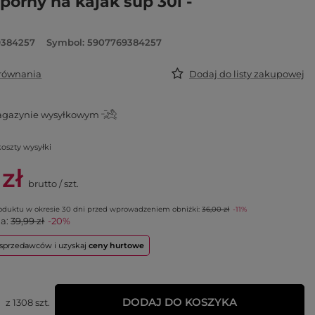
orny na kajak sup 30l -
9384257
Symbol: 5907769384257
orównania
Dodaj do listy zakupowej
gazynie wysyłkowym
koszty wysyłki
 zł
brutto
/
szt.
roduktu w okresie 30 dni przed wprowadzeniem obniżki:
36,00 zł
-11%
na:
39,99 zł
-20%
o sprzedawców i uzyskaj
ceny hurtowe
DODAJ DO KOSZYKA
z
1308
szt.