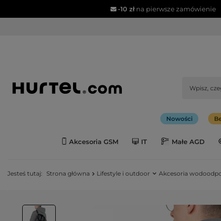
-10 zł
na pierwsze zamówienie
Nowości
Be
Akcesoria GSM
IT
Małe AGD
Jesteś tutaj:
Strona główna
Lifestyle i outdoor
Akcesoria wodoodp