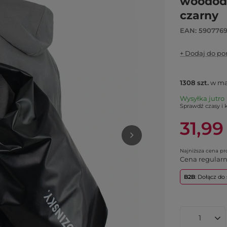
woododp
czarny
EAN: 590776
+ Dodaj do p
1308
szt.
w ma
Wysyłka
jutro
Sprawdź czasy i 
31,99
Najniższa cena p
Cena regular
B2B
: Dołącz d