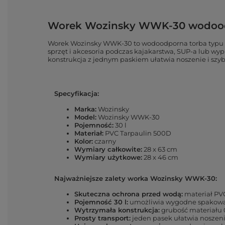
Worek Wozinsky WWK-30 wodoodpo
Worek Wozinsky WWK-30 to wodoodporna torba typu dr
sprzęt i akcesoria podczas kajakarstwa, SUP-a lub wy
konstrukcja z jednym paskiem ułatwia noszenie i szy
Specyfikacja:
Marka:
Wozinsky
Model:
Wozinsky WWK-30
Pojemność:
30 l
Materiał:
PVC Tarpaulin 500D
Kolor:
czarny
Wymiary całkowite:
28 x 63 cm
Wymiary użytkowe:
28 x 46 cm
Najważniejsze zalety worka Wozinsky WWK-30:
Skuteczna ochrona przed wodą:
materiał PV
Pojemność 30 l:
umożliwia wygodne spakowani
Wytrzymała konstrukcja:
grubość materiału 
Prosty transport:
jeden pasek ułatwia noszeni