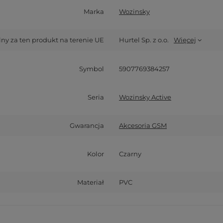
Marka
Wozinsky
y za ten produkt na terenie UE
Hurtel Sp. z o.o.
Więcej
Symbol
5907769384257
Seria
Wozinsky Active
Gwarancja
Akcesoria GSM
Kolor
Czarny
Materiał
PVC