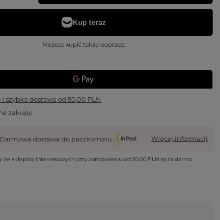
Możesz kupić także poprzez:
i szybka dostawa
od
50,00 PLN
ne zakupy
Więcej informacji
Darmowa dostawa do paczkomatu
wy ze sklepów internetowych przy zamówieniu od
50,00 PLN
są za darmo.