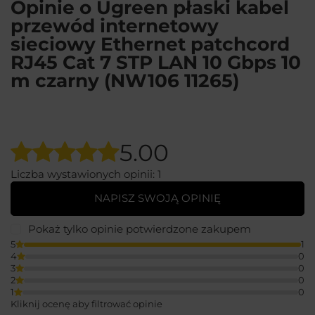
Opinie o Ugreen płaski kabel
przewód internetowy
sieciowy Ethernet patchcord
RJ45 Cat 7 STP LAN 10 Gbps 10
m czarny (NW106 11265)
5.00
Liczba wystawionych opinii: 1
NAPISZ SWOJĄ OPINIĘ
Pokaż tylko opinie potwierdzone zakupem
5
1
4
0
3
0
2
0
1
0
Kliknij ocenę aby filtrować opinie