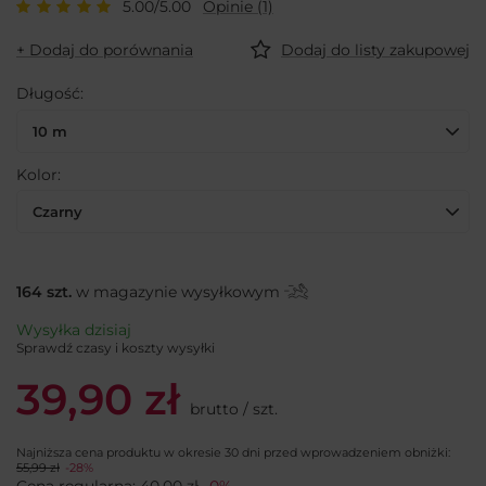
5.00/5.00
Opinie (1)
+ Dodaj do porównania
Dodaj do listy zakupowej
Długość
10 m
Kolor
Czarny
164
szt.
w magazynie wysyłkowym
Wysyłka
dzisiaj
Sprawdź czasy i koszty wysyłki
39,90 zł
brutto
/
szt.
Najniższa cena produktu w okresie 30 dni przed wprowadzeniem obniżki:
55,99 zł
-28%
Cena regularna:
40,00 zł
-0%