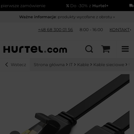
erwsze zamówienie
Do -30% z
Hurtel+
Wy
Ważne informacje
: produkty wycofane z obrotu »
+48 68 300 01 56
8:00 - 16:00
KONTAKT
Strona główna
IT
Kable
Kable sieciowe
Ug
Wstecz