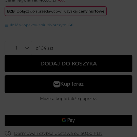
B2B
: Dołącz do sprzedawców i uzyskaj
ceny hurtowe
Ilość w opakowaniu zbiorczym:
60
z
164
szt.
DODAJ DO KOSZYKA
Możesz kupić także poprzez:
Darmowa i szybka dostawa
od
50,00 PLN