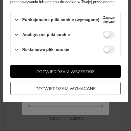
towaru w cm
przechowywania lub dostępu do cookie w Twojej przeglądarce.
Zawsze
Funkcjonalne pliki cookie (wymagane)
Ilość w opakowaniu
60
aktywne
zbiorczym
Analityczne pliki cookie
Funkcje kabla
Internet
Wystarczy
założyć konto
i zrobić
Reklamowe pliki cookie
zakupy za
min. 50 zł
, aby
odblokować zniżki na kolejne
Kod producenta
NW106 11265
zamówienia
POTWIERDZAM WSZYSTKIE
ZAŁÓŻ KONTO
Opakowanie
Pudełko
POTWIERDZAM WYMAGANE
WIĘCEJ INFO
Rodzaj złącza
RJ45 (męski)
Kolor
Czarny