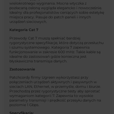
wielokrotnego wyginania. Mocna wtyczka z
pozłacaną osłoną wygląda elegancko i nowocześnie.
Idealny dla profesjonalistów ceniących sobie estetykę
miejsca pracy. Pasuje do patch paneli i innych
urządzeń sieciowych.
Kategoria Cat 7
Przewody Cat 7 muszą spełniać bardziej
rygorystyczne specyfikacje, które dotyczą przesłuchu
i szumu systemowego. Kategoria 7 zapewnia
funkcjonowanie w zakresie 600 mHz. Takie kable są
idealne do zastosowań gdzie konieczna jest
błyskawiczna transmisja danych.
Zastosowanie
Patchcordy firmy Ugreen wykorzystasz przy
połączeniach urządzeń aktywnych i pasywnych w
sieciach LAN, Ethernet, w przemyśle, domu i biurze.
Przechodzą przez rygorystyczne testy aby sprostać
wymaganiom kategorii 7. Zapewnia to wysokie
parametry transmisji i prędkość przesyłu danych na
poziomie 1 Gbps.
Specyfikacja: