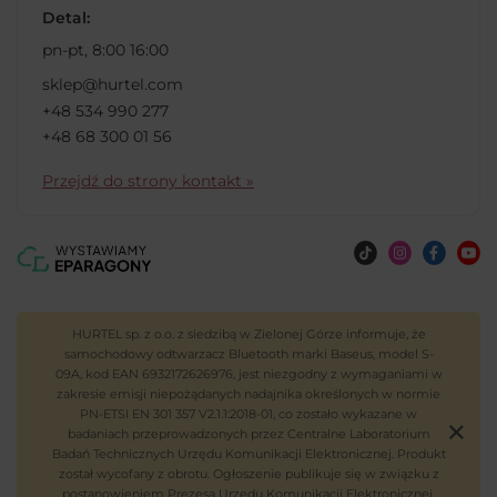
Detal:
pn-pt, 8:00 16:00
sklep@hurtel.com
+48 534 990 277
+48 68 300 01 56
Przejdź do strony kontakt »
HURTEL sp. z o.o. z siedzibą w Zielonej Górze informuje, że
samochodowy odtwarzacz Bluetooth marki Baseus, model S-
09A, kod EAN 6932172626976, jest niezgodny z wymaganiami w
zakresie emisji niepożądanych nadajnika określonych w normie
PN-ETSI EN 301 357 V2.1.1:2018-01, co zostało wykazane w
badaniach przeprowadzonych przez Centralne Laboratorium
Badań Technicznych Urzędu Komunikacji Elektronicznej. Produkt
został wycofany z obrotu. Ogłoszenie publikuje się w związku z
postanowieniem Prezesa Urzędu Komunikacji Elektronicznej.