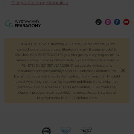
Przejdź do strony kontakt »
HURTEL sp. z o.o. z siedzibą w Zielonej Górze informuje, że
samochodowy odtwarzacz Bluetooth marki Baseus, model S-
09A, kod EAN 6932172626976, jest niezgodny z wymaganiami w
zakresie emisji niepożądanych nadajnika określonych w normie
PN-ETSI EN 301 357 V2.1.1:2018-01, co zostało wykazane w
badaniach przeprowadzonych przez Centralne Laboratorium
Badań Technicznych Urzędu Komunikacji Elektronicznej. Produkt
został wycofany z obrotu. Ogłoszenie publikuje się w związku z
postanowieniem Prezesa Urzędu Komunikacji Elektronicznej.
Kupiony produkt można zwrócić na adres: Hurtel Sp. z o.o., ul.
Międzyrzecka 12, 65-127 Zielona Góra.