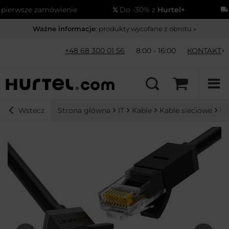
erwsze zamówienie
Do -30% z
Hurtel+
Wy
Ważne informacje
: produkty wycofane z obrotu »
+48 68 300 01 56
8:00 - 16:00
KONTAKT
Strona główna
IT
Kable
Kable sieciowe
Ug
Wstecz