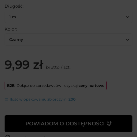
Długość
1 m
Kolor
Czarny
9,99 zł
brutto
/
szt.
B2B
: Dołącz do sprzedawców i uzyskaj
ceny hurtowe
Ilość w opakowaniu zbiorczym:
200
POWIADOM O DOSTĘPNOŚCI