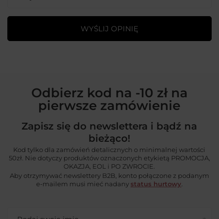
WYŚLIJ OPINIĘ
Odbierz kod na -10 zł na
pierwsze zamówienie
Zapisz się do newslettera i bądź na
bieżąco!
Kod tylko dla zamówień detalicznych o minimalnej wartości
50zł. Nie dotyczy produktów oznaczonych etykietą PROMOCJA,
OKAZJA, EOL i PO ZWROCIE.
Aby otrzymywać newslettery B2B, konto połączone z podanym
e-mailem musi mieć nadany
status hurtowy
.