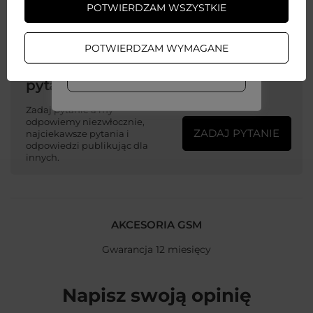
POTWIERDZAM WSZYSTKIE
ZAŁÓŻ KONTO
POTWIERDZAM WYMAGANE
Potrzebujesz pomocy? Masz
WIĘCEJ INFO
pytania?
Zadaj pytanie a my
odpowiemy niezwłocznie,
ZADAJ PYTANIE
najciekawsze pytania i
odpowiedzi publikując dla
innych.
AKCESORIA GSM
Gwarancja 12 miesięcy
Napisz swoją opinię