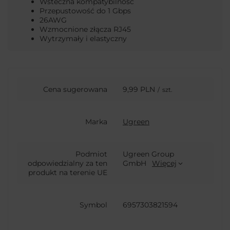
Wsteczna kompatybilność
Przepustowość do 1 Gbps
26AWG
Wzmocnione złącza RJ45
Wytrzymały i elastyczny
Cena sugerowana
9,99 PLN
/
szt.
Marka
Ugreen
Podmiot
Ugreen Group
odpowiedzialny za ten
GmbH
Więcej
produkt na terenie UE
Symbol
6957303821594