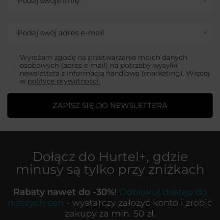
Podaj swoje imię
Podaj swój adres e-mail
Wyrażam zgodę na przetwarzanie moich danych
osobowych (adres e-mail) na potrzeby wysyłki
newslettera z informacją handlową (marketing). Więcej
w
polityce prywatności.
ZAPISZ SIĘ DO NEWSLETTERA
Dołącz do
Hurtel+
, gdzie
minusy są tylko przy zniżkach
Rabaty nawet do -30%
!
Odblokuj dostęp do
niższych cen
- wystarczy założyć konto i zrobić
zakupy za min. 50 zł.