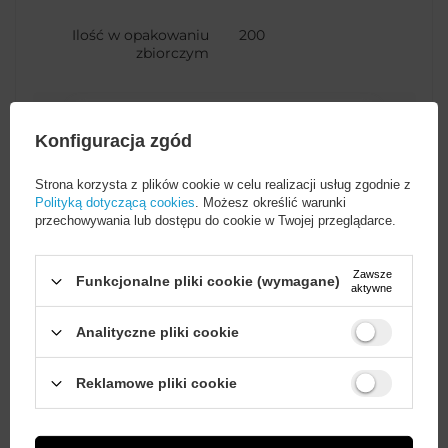
Ilość w opakowaniu
200
zbiorczym
Funkcje kabla
Internet
Konfiguracja zgód
Kod producenta
20159
Strona korzysta z plików cookie w celu realizacji usług zgodnie z
Polityką dotyczącą cookies
. Możesz określić warunki
przechowywania lub dostępu do cookie w Twojej przeglądarce.
Opakowanie
Folia
Zawsze
Funkcjonalne pliki cookie (wymagane)
aktywne
Rodzaj złącza
RJ45 (męski)
Analityczne pliki cookie
Kolor
Czarny
Wystarczy
założyć konto
i zrobić
Reklamowe pliki cookie
zakupy za
min. 50 zł
, aby
odblokować zniżki na kolejne
zamówienia
BC
ŁB