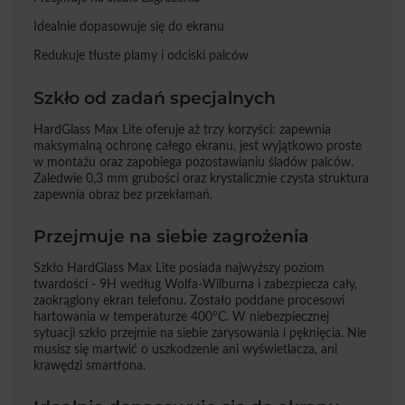
Idealnie dopasowuje się do ekranu
Redukuje tłuste plamy i odciski palców
Szkło od zadań specjalnych
HardGlass Max Lite oferuje aż trzy korzyści: zapewnia
maksymalną ochronę całego ekranu, jest wyjątkowo proste
w montażu oraz zapobiega pozostawianiu śladów palców.
Zaledwie 0,3 mm grubości oraz krystalicznie czysta struktura
zapewnia obraz bez przekłamań.
Przejmuje na siebie zagrożenia
Szkło HardGlass Max Lite posiada najwyższy poziom
twardości - 9H według Wolfa-Wilburna i zabezpiecza cały,
zaokrąglony ekran telefonu. Zostało poddane procesowi
hartowania w temperaturze 400°C. W niebezpiecznej
sytuacji szkło przejmie na siebie zarysowania i pęknięcia. Nie
musisz się martwić o uszkodzenie ani wyświetlacza, ani
krawędzi smartfona.