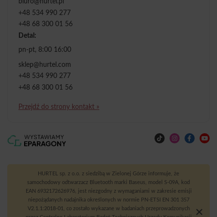
biuro@hurtel.pl
+48 534 990 277
+48 68 300 01 56
Detal:
pn-pt, 8:00 16:00
sklep@hurtel.com
+48 534 990 277
+48 68 300 01 56
Przejdź do strony kontakt »
HURTEL sp. z o.o. z siedzibą w Zielonej Górze informuje, że
samochodowy odtwarzacz Bluetooth marki Baseus, model S-09A, kod
EAN 6932172626976, jest niezgodny z wymaganiami w zakresie emisji
niepożądanych nadajnika określonych w normie PN-ETSI EN 301 357
V2.1.1:2018-01, co zostało wykazane w badaniach przeprowadzonych