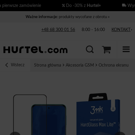
ierwsze zamówienie
Do -30% z
Hurtel+
Wysył
Ważne informacje
: produkty wycofane z obrotu »
+48 68 300 01 56
8:00 - 16:00
KONTAKT
Wstecz
Strona główna
Akcesoria GSM
Ochrona ekranu