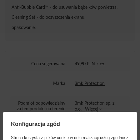
Anti-Bubble Card™ - do usuwania bąbelków powietrza,
Cleaning Set - do oczyszczenia ekranu,
opakowanie.
Cena sugerowana
49,90 PLN
/
szt.
Marka
3mk Protection
Podmiot odpowiedzialny
3mk Protection sp. z
za ten produkt na terenie
o.o.
Więcej
UE
Konfiguracja zgód
Seria
3mk HardGlass Max Lite
Strona korzysta z plików cookie w celu realizacji usług zgodnie z