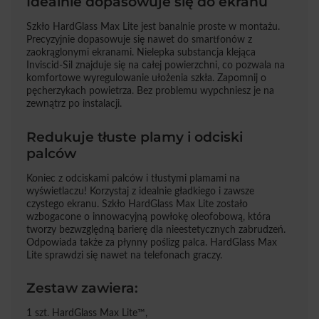
Idealnie dopasowuje się do ekranu
Szkło HardGlass Max Lite jest banalnie proste w montażu.
Precyzyjnie dopasowuje się nawet do smartfonów z
zaokrąglonymi ekranami. Nielepka substancja klejąca
Inviscid-Sil znajduje się na całej powierzchni, co pozwala na
komfortowe wyregulowanie ułożenia szkła. Zapomnij o
pęcherzykach powietrza. Bez problemu wypchniesz je na
zewnątrz po instalacji.
Redukuje tłuste plamy i odciski
palców
Koniec z odciskami palców i tłustymi plamami na
wyświetlaczu! Korzystaj z idealnie gładkiego i zawsze
czystego ekranu. Szkło HardGlass Max Lite zostało
wzbogacone o innowacyjną powłokę oleofobową, która
tworzy bezwzględną barierę dla nieestetycznych zabrudzeń.
Odpowiada także za płynny poślizg palca. HardGlass Max
Lite sprawdzi się nawet na telefonach graczy.
Zestaw zawiera:
1 szt. HardGlass Max Lite™,