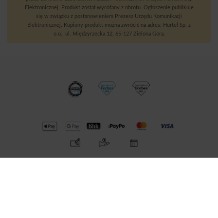
Elektronicznej. Produkt został wycofany z obrotu. Ogłoszenie publikuje
się w związku z postanowieniem Prezesa Urzędu Komunikacji
Elektronicznej. Kupiony produkt można zwrócić na adres: Hurtel Sp. z
o.o., ul. Międzyrzecka 12, 65-127 Zielona Góra.