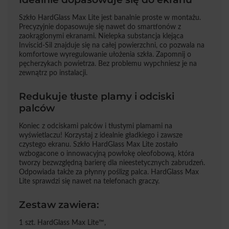
Szkło HardGlass Max Lite jest banalnie proste w montażu.
Precyzyjnie dopasowuje się nawet do smartfonów z
zaokrąglonymi ekranami. Nielepka substancja klejąca
Inviscid-Sil znajduje się na całej powierzchni, co pozwala na
komfortowe wyregulowanie ułożenia szkła. Zapomnij o
pęcherzykach powietrza. Bez problemu wypchniesz je na
zewnątrz po instalacji.
Redukuje tłuste plamy i odciski
palców
Koniec z odciskami palców i tłustymi plamami na
wyświetlaczu! Korzystaj z idealnie gładkiego i zawsze
czystego ekranu. Szkło HardGlass Max Lite zostało
wzbogacone o innowacyjną powłokę oleofobową, która
tworzy bezwzględną barierę dla nieestetycznych zabrudzeń.
Odpowiada także za płynny poślizg palca. HardGlass Max
Lite sprawdzi się nawet na telefonach graczy.
Zestaw zawiera:
1 szt. HardGlass Max Lite™,