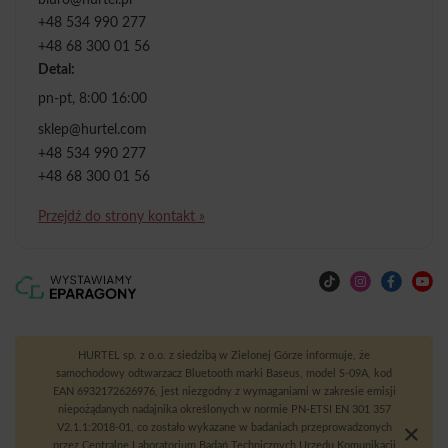
+48 534 990 277
+48 68 300 01 56
Detal:
pn-pt, 8:00 16:00
sklep@hurtel.com
+48 534 990 277
+48 68 300 01 56
Przejdź do strony kontakt »
HURTEL sp. z o.o. z siedzibą w Zielonej Górze informuje, że
samochodowy odtwarzacz Bluetooth marki Baseus, model S-09A, kod
EAN 6932172626976, jest niezgodny z wymaganiami w zakresie emisji
niepożądanych nadajnika określonych w normie PN-ETSI EN 301 357
V2.1.1:2018-01, co zostało wykazane w badaniach przeprowadzonych
przez Centralne Laboratorium Badań Technicznych Urzędu Komunikacji