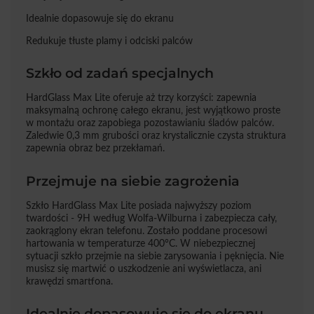
Idealnie dopasowuje się do ekranu
Redukuje tłuste plamy i odciski palców
Szkło od zadań specjalnych
HardGlass Max Lite oferuje aż trzy korzyści: zapewnia
maksymalną ochronę całego ekranu, jest wyjątkowo proste
w montażu oraz zapobiega pozostawianiu śladów palców.
Zaledwie 0,3 mm grubości oraz krystalicznie czysta struktura
zapewnia obraz bez przekłamań.
Przejmuje na siebie zagrożenia
Szkło HardGlass Max Lite posiada najwyższy poziom
twardości - 9H według Wolfa-Wilburna i zabezpiecza cały,
zaokrąglony ekran telefonu. Zostało poddane procesowi
hartowania w temperaturze 400°C. W niebezpiecznej
sytuacji szkło przejmie na siebie zarysowania i pęknięcia. Nie
musisz się martwić o uszkodzenie ani wyświetlacza, ani
krawędzi smartfona.
Idealnie dopasowuje się do ekranu