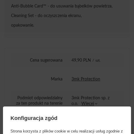
Anti-Bubble Card™ - do usuwania bąbelków powietrza,
Cleaning Set - do oczyszczenia ekranu,
opakowanie.
Cena sugerowana
49,90 PLN
/
szt.
Marka
3mk Protection
Podmiot odpowiedzialny
3mk Protection sp. z
za ten produkt na terenie
o.o.
Więcej
UE
Konfiguracja zgód
Seria
3mk HardGlass Max Lite
Strona korzysta z plików cookie w celu realizacji usług zgodnie z