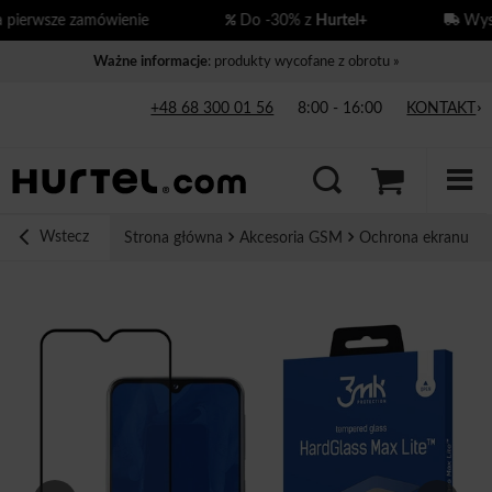
erwsze zamówienie
Do -30% z
Hurtel+
Wysył
Ważne informacje
: produkty wycofane z obrotu »
+48 68 300 01 56
8:00 - 16:00
KONTAKT
Wstecz
Strona główna
Akcesoria GSM
Ochrona ekranu