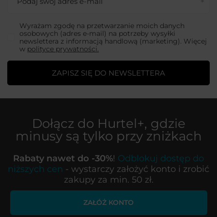
Podaj swój adres e-mail
Wyrażam zgodę na przetwarzanie moich danych
osobowych (adres e-mail) na potrzeby wysyłki
newslettera z informacją handlową (marketing). Więcej
w
polityce prywatności.
ZAPISZ SIĘ DO NEWSLETTERA
Dołącz do
Hurtel+
, gdzie
minusy są tylko przy zniżkach
Rabaty nawet do -30%
!
Odblokuj dostęp do
niższych cen
- wystarczy założyć konto i zrobić
zakupy za min. 50 zł.
ZAŁÓŻ KONTO