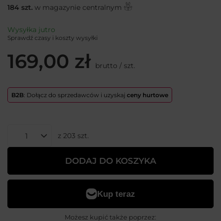
184
szt.
w magazynie centralnym
Wysyłka
jutro
Sprawdź czasy i koszty wysyłki
169,00 zł
brutto
/
szt.
B2B
: Dołącz do sprzedawców i uzyskaj
ceny hurtowe
z
203
szt.
DODAJ DO KOSZYKA
Możesz kupić także poprzez: