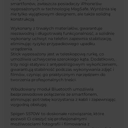
smartfonów, zwłaszcza posiadaczy iPhone'ów
wyposażonych w technologię MagSafe. Wyróżnia się
nie tylko wyjątkowym designem, ale także solidną
konstrukcją.
Wykonany z trwałych materiałów, gwarantuje
niezawodną i długotrwałą funkcjonalność, a solidnie
wykonany uchwyt na telefon zapewnia stabilizację,
eliminując ryzyko przypadkowego upadku
urządzenia.
Stick wyposażony jest w teleskopową rurkę, co
umożliwia uchwycenie szerokiego kąta. Dodatkowo,
trzy nogi statywu z antypoślizgowym wykończeniem,
gwarantują stabilność podczas wykonywania zdjęć i
filmów, czyniąc go praktycznym narzędziem do
tworzenia profesjonalnych treści.
Wbudowany moduł Bluetooth umożliwia
bezprzewodowe połączenie ze smartfonem,
eliminując potrzebę korzystania z kabli i zapewniając
wygodną obsługę.
Spigen S570W to doskonałe rozwiązanie, które
pozwoli Ci cieszyć się profesjonalnymi
możliwościami fotografii i filmowania z