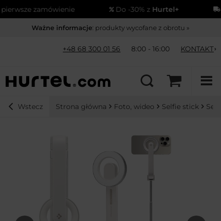
erwsze zamówienie
Do -30% z
Hurtel+
Wy
Ważne informacje
: produkty wycofane z obrotu »
+48 68 300 01 56
8:00 - 16:00
KONTAKT
Strona główna
Foto, wideo
Selfie stick
Self
Wstecz