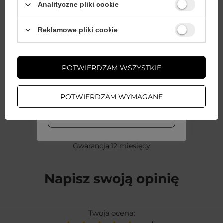
Analityczne pliki cookie
Potrzebujesz pomocy? Masz
pytania?
Wystarczy
założyć konto
i zrobić
Reklamowe pliki cookie
zakupy za
min. 50 zł
, aby
odblokować zniżki na kolejne
Zadaj pytanie a my
zamówienia
odpowiemy niezwłocznie,
ZADAJ PYTANIE
najciekawsze pytania i
POTWIERDZAM WSZYSTKIE
odpowiedzi publikując dla
innych.
ZAŁÓŻ KONTO
POTWIERDZAM WYMAGANE
WIĘCEJ INFO
AKCESORIA GSM
Gwarancja 12 miesięcy
Napisz swoją opinię
Twoja ocena: