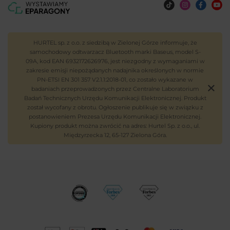
HURTEL sp. z o.o. z siedzibą w Zielonej Górze informuje, że
samochodowy odtwarzacz Bluetooth marki Baseus, model S-
09A, kod EAN 6932172626976, jest niezgodny z wymaganiami w
zakresie emisji niepożądanych nadajnika określonych w normie
PN-ETSI EN 301 357 V2.1.1:2018-01, co zostało wykazane w
badaniach przeprowadzonych przez Centralne Laboratorium
Badań Technicznych Urzędu Komunikacji Elektronicznej. Produkt
został wycofany z obrotu. Ogłoszenie publikuje się w związku z
postanowieniem Prezesa Urzędu Komunikacji Elektronicznej.
Kupiony produkt można zwrócić na adres: Hurtel Sp. z o.o., ul.
Międzyrzecka 12, 65-127 Zielona Góra.