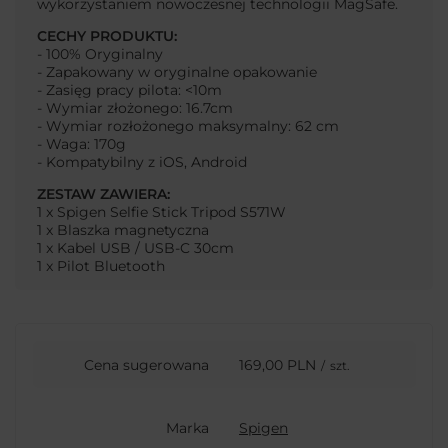
wykorzystaniem nowoczesnej technologii MagSafe.
CECHY PRODUKTU:
- 100% Oryginalny
- Zapakowany w oryginalne opakowanie
- Zasięg pracy pilota: <10m
- Wymiar złożonego: 16.7cm
- Wymiar rozłożonego maksymalny: 62 cm
- Waga: 170g
- Kompatybilny z iOS, Android
ZESTAW ZAWIERA:
1 x Spigen Selfie Stick Tripod S571W
1 x Blaszka magnetyczna
1 x Kabel USB / USB-C 30cm
1 x Pilot Bluetooth
Cena sugerowana
169,00 PLN
/
szt.
Marka
Spigen