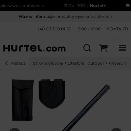
erwsze zamówienie
Do -30% z
Hurtel+
Wy
Ważne informacje
: produkty wycofane z obrotu »
+48 68 300 01 56
8:00 - 16:00
KONTAKT
Strona główna
Lifestyle i outdoor
Akcesoria
Wstecz