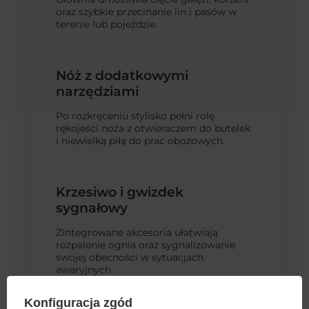
oraz szybkie przecinanie lin i pasów w
terenie lub pojeździe.
Nóż z dodatkowymi
narzędziami
Po rozkręceniu stylisko pełni rolę
rękojeści noża z otwieraczem do butelek
i niewielką piłą do prac obozowych.
Krzesiwo i gwizdek
sygnałowy
Zintegrowane akcesoria ułatwiają
rozpalenie ognia oraz sygnalizowanie
swojej obecności w sytuacjach
awaryjnych.
Konfiguracja zgód