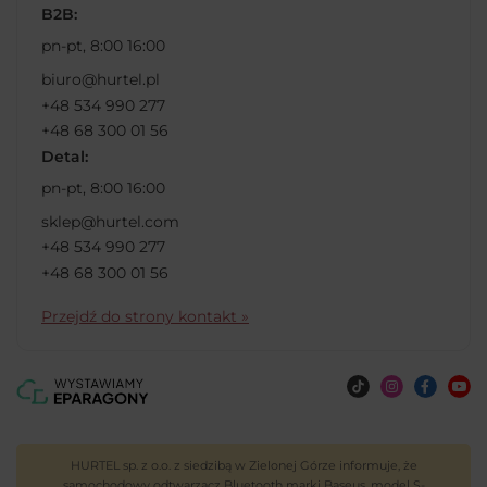
B2B:
pn-pt, 8:00 16:00
biuro@hurtel.pl
+48 534 990 277
+48 68 300 01 56
Detal:
pn-pt, 8:00 16:00
sklep@hurtel.com
+48 534 990 277
+48 68 300 01 56
Przejdź do strony kontakt »
HURTEL sp. z o.o. z siedzibą w Zielonej Górze informuje, że
samochodowy odtwarzacz Bluetooth marki Baseus, model S-