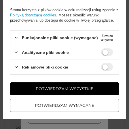
Zbijak do szyb i klucze
Strona korzysta z plików cookie w celu realizacji usług zgodnie z
Wkręcany zbijak do szyb oraz klucze 13 i
Polityką dotyczącą cookies
. Możesz określić warunki
16 mm wspierają działania ratunkowe i
przechowywania lub dostępu do cookie w Twojej przeglądarce.
podstawowe prace techniczne.
Zawsze
Funkcjonalne pliki cookie (wymagane)
aktywne
Analityczne pliki cookie
Wystarczy
założyć konto
i zrobić
Reklamowe pliki cookie
zakupy za
min. 50 zł
, aby
odblokować zniżki na kolejne
zamówienia
Cena sugerowana
69,99 PLN
/
szt.
POTWIERDZAM WSZYSTKIE
ZAŁÓŻ KONTO
Marka
Wozinsky
POTWIERDZAM WYMAGANE
WIĘCEJ INFO
Podmiot
Hurtel Sp. z
odpowiedzialny za ten
o.o.
Więcej