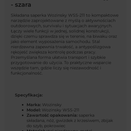
- szara
Składana saperka Wozinsky WSS-211 to kompaktowe
narzędzie zaprojektowane z myślą o aktywnościach
outdoorowych, survivalu i sytuacjach awaryjnych.
Łączy wiele funkcji w jednej, solidnej konstrukcji,
dzięki czemu sprawdza się w terenie, na biwaku oraz
jako element wyposażenia samochodu. Stal
nierdzewna zapewnia trwałość, a antypoślizgowa
rękojeść zwiększa kontrolę podczas pracy.
Przemyślana forma ułatwia transport i szybkie
przygotowanie do użycia. To praktyczne wsparcie
wszędzie tam, gdzie liczy się niezawodność i
funkcjonalność.
Specyfikacja:
Marka:
Wozinsky
Model:
Wozinsky WSS-211
Zawartość opakowania:
saperka
składana, nóż, gwizdek z krzesiwem, zbijak
do szyb, pokrowiec