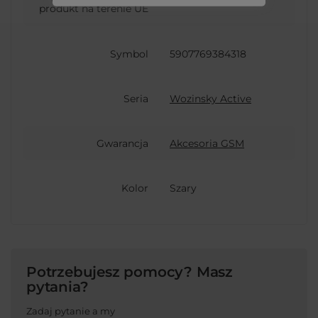
produkt na terenie UE
Symbol
5907769384318
Seria
Wozinsky Active
Gwarancja
Akcesoria GSM
Kolor
Szary
Potrzebujesz pomocy? Masz
pytania?
Zadaj pytanie a my