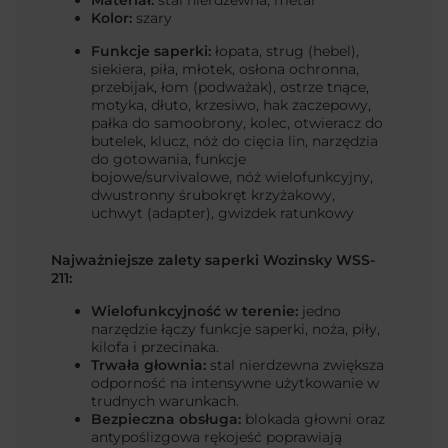
Materiał:
stal nierdzewna, metal
Kolor:
szary
Funkcje saperki:
łopata, strug (hebel),
siekiera, piła, młotek, osłona ochronna,
przebijak, łom (podważak), ostrze tnące,
motyka, dłuto, krzesiwo, hak zaczepowy,
pałka do samoobrony, kolec, otwieracz do
butelek, klucz, nóż do cięcia lin, narzędzia
do gotowania, funkcje
bojowe/survivalowe, nóż wielofunkcyjny,
dwustronny śrubokręt krzyżakowy,
uchwyt (adapter), gwizdek ratunkowy
Najważniejsze zalety saperki Wozinsky WSS-
211:
Wielofunkcyjność w terenie:
jedno
narzędzie łączy funkcje saperki, noża, piły,
kilofa i przecinaka.
Trwała głownia:
stal nierdzewna zwiększa
odporność na intensywne użytkowanie w
trudnych warunkach.
Bezpieczna obsługa:
blokada głowni oraz
antypoślizgowa rękojeść poprawiają