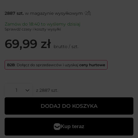
2887
szt.
w magazynie wysyłkowym
Zamów do
18:40 to wyślemy dzisiaj
Sprawdź czasy i koszty wysyłki
69,99 zł
brutto
/
szt.
B2B
: Dołącz do sprzedawców i uzyskaj
ceny hurtowe
z
2887
szt.
DODAJ DO KOSZYKA