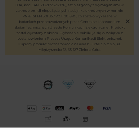
09A, kod EAN 6932172626976, jest niezgodny z wymaganiami w
zakresie emisji niepożądanych nadajnika określonych w normie
PN-ETSI EN 301 357 V2.1.1:2018-01, co zostało wykazane w
badaniach przeprowadzonych przez Centralne Laboratorium
Badań Technicznych Urzędu Komunikacji Elektronicznej. Produkt
został wycofany z obrotu. Ogłoszenie publikuje się w związku z
postanowieniem Prezesa Urzędu Komunikacji Elektronicznej.
Kupiony produkt można zwrócić na adres: Hurtel Sp. z o.o., ul.
Międzyrzecka 12, 65-127 Zielona Góra.