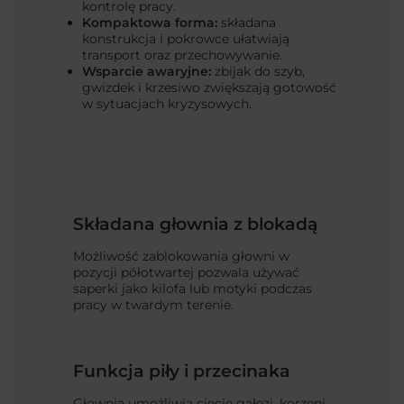
kontrolę pracy.
Kompaktowa forma:
składana
konstrukcja i pokrowce ułatwiają
transport oraz przechowywanie.
Wsparcie awaryjne:
zbijak do szyb,
gwizdek i krzesiwo zwiększają gotowość
w sytuacjach kryzysowych.
Składana głownia z blokadą
Możliwość zablokowania głowni w
pozycji półotwartej pozwala używać
saperki jako kilofa lub motyki podczas
pracy w twardym terenie.
Funkcja piły i przecinaka
Głownia umożliwia cięcie gałęzi, korzeni