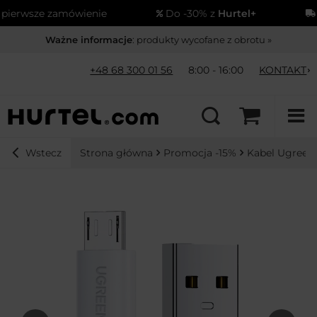
wsze zamówienie
Do -30% z
Hurtel+
Wysy
Ważne informacje
: produkty wycofane z obrotu »
+48 68 300 01 56
8:00 - 16:00
KONTAKT
Strona główna
Promocja -15%
Kabel Ugreen 
Wstecz