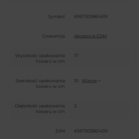
Symbol
6957303861439
Gwarancja
Akcesoria GSM
Wysokość opakowania
17
towaru w cm
Szerokość opakowania
10
Więcej
towaru w cm
Głębokość opakowania
2
towaru w cm
EAN
6957303861439