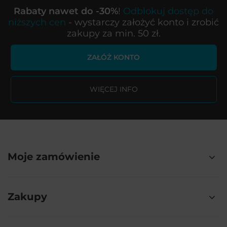
Rabaty nawet do -30%
!
Odblokuj dostęp do
niższych cen
- wystarczy założyć konto i zrobić
zakupy za min. 50 zł.
ZAŁÓŻ KONTO
WIĘCEJ INFO
Moje zamówienie
Zakupy