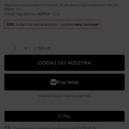
Najniższa cena produktu w okresie 30 dni przed wprowadzeniem obniżki:
8,92 zł
-5%
Cena regularna:
9,90 zł
-15%
B2B
: Dołącz do sprzedawców i uzyskaj
ceny hurtowe
z
358
szt.
DODAJ DO KOSZYKA
Możesz kupić także poprzez:
Darmowa i szybka dostawa
od
50,00 PLN