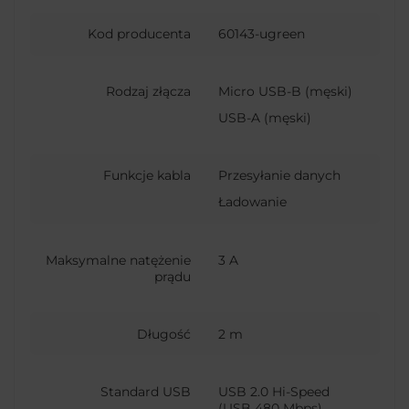
Kod producenta
60143-ugreen
Rodzaj złącza
Micro USB-B (męski)
USB-A (męski)
Funkcje kabla
Przesyłanie danych
Ładowanie
Maksymalne natężenie
3 A
prądu
Długość
2 m
Standard USB
USB 2.0 Hi-Speed
(USB 480 Mbps)