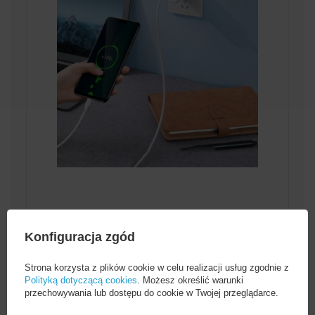
Stabilność i bezpieczeństwo
Konfiguracja zgód
transferu danych
Kabel Ugreen US289 to nie tylko szybki
Strona korzysta z plików cookie w celu realizacji usług zgodnie z
transfer, ale również stabilność i
Polityką dotyczącą cookies
. Możesz określić warunki
bezpieczeństwo przesyłanych danych.
przechowywania lub dostępu do cookie w Twojej przeglądarce.
Rdzeń wykonany z czystej miedzi