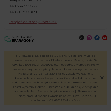
sklep@hurtel.com
+48 534 990 277
+48 68 300 01 56
Przejdź do strony kontakt »
HURTEL sp. z o.o. z siedzibą w Zielonej Górze informuje, że
samochodowy odtwarzacz Bluetooth marki Baseus, model S-
09A, kod EAN 6932172626976, jest niezgodny z wymaganiami w
zakresie emisji niepożądanych nadajnika określonych w normie
PN-ETSI EN 301 357 V2.1.1:2018-01, co zostało wykazane w
badaniach przeprowadzonych przez Centralne Laboratorium
Badań Technicznych Urzędu Komunikacji Elektronicznej. Produkt
został wycofany z obrotu. Ogłoszenie publikuje się w związku z
postanowieniem Prezesa Urzędu Komunikacji Elektronicznej.
Kupiony produkt można zwrócić na adres: Hurtel Sp. z o.o., ul.
Międzyrzecka 12, 65-127 Zielona Góra.