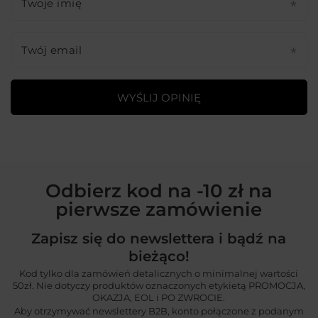
Twoje imię
Twój email
WYŚLIJ OPINIĘ
Odbierz kod na -10 zł na
pierwsze zamówienie
Zapisz się do newslettera i bądź na
bieżąco!
Kod tylko dla zamówień detalicznych o minimalnej wartości
50zł. Nie dotyczy produktów oznaczonych etykietą PROMOCJA,
OKAZJA, EOL i PO ZWROCIE.
Aby otrzymywać newslettery B2B, konto połączone z podanym